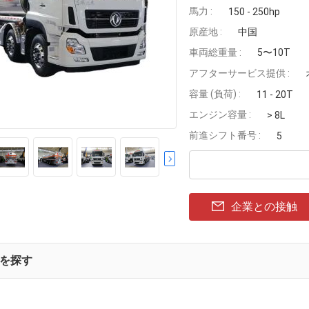
馬力 :
150 - 250hp
原産地 :
中国
車両総重量 :
5〜10T
アフターサービス提供 :
容量 (負荷) :
11 - 20T
エンジン容量 :
> 8L
前進シフト番号 :
5
企業との接触
を探す