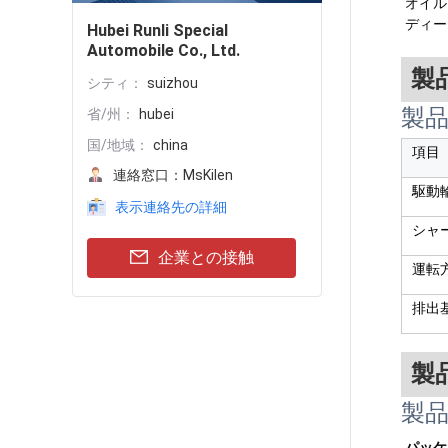
オイル
ディー
Hubei Runli Special
Automobile Co., Ltd.
製
シティ：
suizhou
製
省/州：
hubei
国/地域：
china
項目
連絡窓口：
MsKilen
駆動
表示連絡先の詳細
シャ
企業との接触
運転
排出
製
製
パッケ