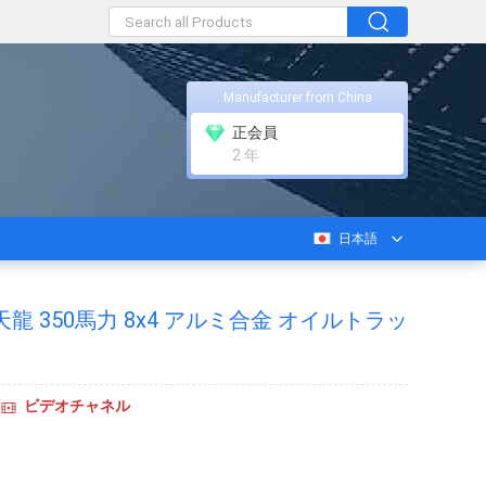
Manufacturer from China
正会員
2 年
日本語
龍 350馬力 8x4 アルミ合金 オイルトラッ
ビデオチャネル