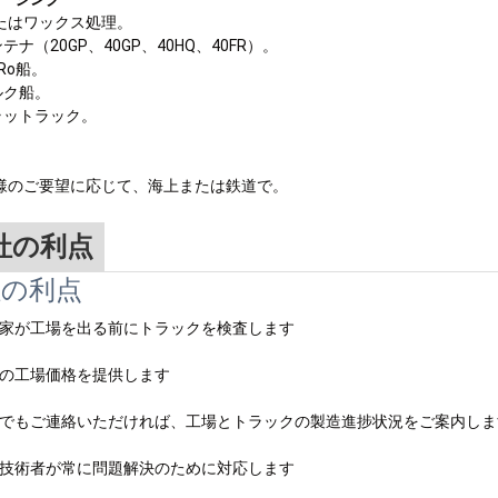
またはワックス処理。
ンテナ（20GP、40GP、40HQ、40FR）。
-Ro船。
バルク船。
フラットラック。
客様のご要望に応じて、海上または鉄道で。
社の利点
社の利点
専門家が工場を出る前にトラックを検査します
最高の工場価格を提供します
いつでもご連絡いただければ、工場とトラックの製造進捗状況をご案内しま
専門技術者が常に問題解決のために対応します