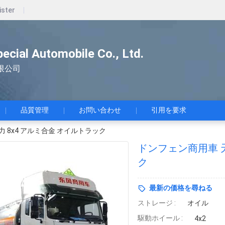
ister
pecial Automobile Co., Ltd.
限公司
品質管理
お問い合わせ
引用を要求
力 8x4 アルミ合金 オイルトラック
ドンフェン商用車 天
ク
最新の価格を尋ねる
ストレージ :
オイル
駆動ホイール :
4x2