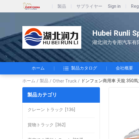
製品
サプライヤー
Sign in
Reg
Hubei Runli S
湖北润力专用汽车有
ホーム
製品カタログ
会社概要
ホーム
製品
ドンフェン商用車 天龍 350馬
/
/
Other Truck
/
製品カテゴリ
クレーン トラック
[136]
貨物トラック
[362]