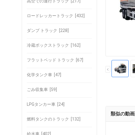
高空での運行トラック
[217]
ロードレッカートラック
[432]
ダンプ トラック
[228]
冷蔵ボックストラック
[162]
フラットベッド トラック
[67]
化学タンク車
[47]
ごみ収集車
[59]
LPGタンカー車
[24]
類似の動画
燃料タンクのトラック
[132]
給水車
[402]