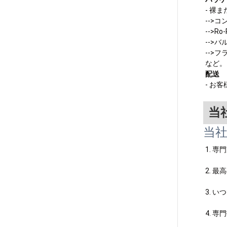
- 裸
-->コ
-->Ro
-->
-->
など。
配送
- お
当
当
1. 
2. 
3. 
4. 