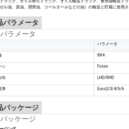
トラック、オイル牽引トラック、オイル輸送トラック、食用油輸送トラ
ゼル油、原油、潤滑油、コールタールなどの油）の輸送と貯蔵に使用さ
品パラメータ
品パラメータ
パラメータ
輪
8X4
ーシ
Foton
方向
LHD/RHD
基準
Euro2/3/4/5/6
品パッケージ
品パッケージ
ージング