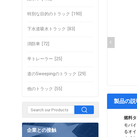
特別な目的のトラック
[190]
下水道吸水トラック
[83]
消防車
[72]
半トレーラー
[25]
道のSweepingのトラック
[29]
他のトラック
[55]
製品の説
燃料タ
モバイ
企業との接触
るオイ