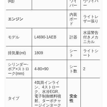
(kg)
ワイ
ウワイパ
パー
ー
内装
ライトレ
エンジン
ボー
ザー張り
ド
水温警告
モデル
L4690-1AEB
計器
付きメカ
ニカル
シー
ライトシ
排気量(ml)
1809
ト
ート
シリンダー-
シー
ボア×ストロ
4-80×90
2
ト数
ーク(mm)
4気筒インライ
ン、4ストロー
ク、水冷EGR、
電子制御燃料噴
安全
タイプ
射、ターボチャ
性
ージインターク