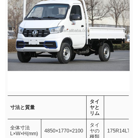
タイ
寸法と質量
ヤと
リム
タイ
全体寸法
4850×1770×2100
ヤの
1
75R14LT
L×W×H(mm)
種類