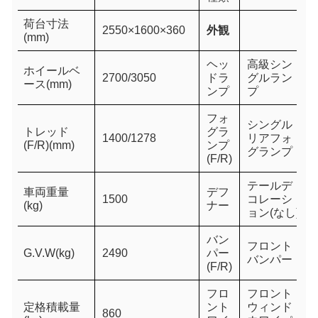
荷台寸法
2
5
50×16
00
×
360
外観
(mm)
ヘッ
高級シン
ホイールベ
2
700/3050
ドラ
グルラン
ース(mm)
ンプ
プ
フォ
シングル
トレッド
グラ
1400/1278
リアフォ
(F/R)(mm)
ンプ
グランプ
(F/R)
テールデ
車両重量
デフ
1500
コレーシ
(kg)
ナー
ョン(なし)
バン
フロント
G.V.W(kg)
2490
パー
バンパー
(F/R)
フロ
フロント
定格積載量
ント
ウィンド
860