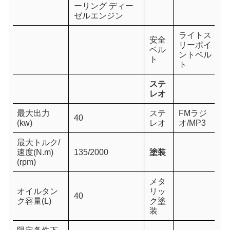
ーリング ディー
ゼルエンジン
ライトス
安全
リーポイ
ベル
ントベル
ト
ト
ステ
レオ
最大出力
ステ
FMラジ
40
(kw)
レオ
オ/MP3
最大トルク/
速度(N.m)
135/2000
塗装
(rpm)
メタ
オイルタン
リッ
40
ク容量(L)
ク塗
装