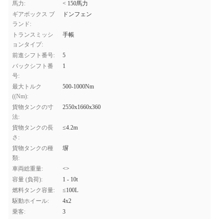
馬力:
< 150馬力
ギアボックス ブ
ドンフェン
ランド:
トランスミッシ
手帳
ョンタイプ:
前進シフト番号:
5
バックシフト番
1
号:
最大トルク
500-1000Nm
((Nm):
貨物タンクの寸
2550x1660x360
法:
貨物タンクの長
≤4.2m
さ:
貨物タンクの種
塀
類:
車両総重量:
<>
容量 (負荷):
1 - 10t
燃料タンク容量:
≤100L
駆動ホイール:
4x2
乗客:
3