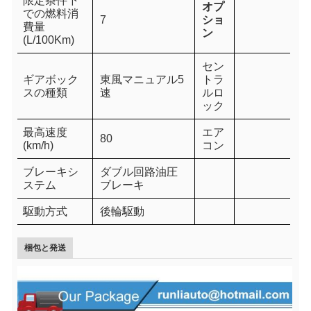
限定条件下
オプ
での燃料消
7
ショ
費量
ン
(L/100Km)
セン
ギアボック
東風マニュアル5
トラ
スの種類
速
ルロ
ック
最高速度
エア
80
(km/h)
コン
ブレーキシ
ダブル回路油圧
ステム
ブレーキ
駆動方式
後輪駆動
梱包と発送