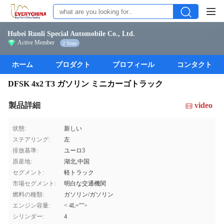
Hubei Runli Special Automobile Co., Ltd.
Active Member
2 Years
ホーム
プロダクト
プロフィール
コンタクト
DFSK 4x2 T3 ガソリン ミニカーゴトラック
製品詳細
video
状態:
新しい
ステアリング:
左
排放基準:
ユーロ3
原産地:
湖北,中国
セグメント:
軽トラック
市場セグメント:
明白な交通機関
燃料の種類:
ガソリン/ガソリン
エンジン容量:
< 4L="">
シリンダー:
4