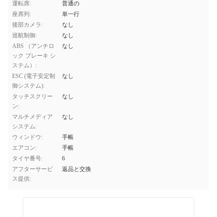
運転席:
普通の
座席列:
単一行
後部カメラ:
なし
巡航制御:
なし
ABS （アンチロ
なし
ック ブレーキ シ
ステム）:
ESC (電子安定制
なし
御システム):
タッチスクリー
なし
ン:
マルチメディア
なし
システム:
ウィンドウ:
手帳
エアコン:
手帳
タイヤ番号:
6
アフターサービ
返品と交換
ス提供: