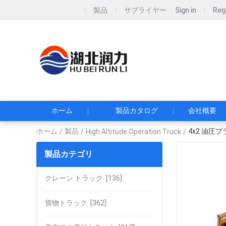
製品
サプライヤー
Sign in
Reg
Hubei Runli S
湖北润力专用汽车有
ホーム
製品カタログ
会社概要
ホーム
製品
4x2 油圧
/
/
High Altitude Operation Truck
/
製品カテゴリ
クレーン トラック
[136]
貨物トラック
[362]