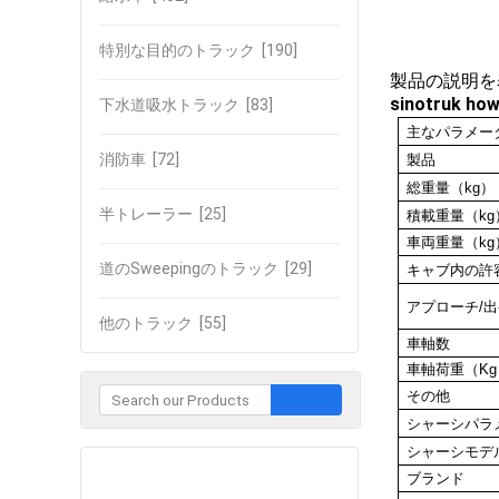
特別な目的のトラック
[190]
製品の説明を
sinotruk
下水道吸水トラック
[83]
主なパラメー
消防車
[72]
製品
総重量（kg）
半トレーラー
[25]
積載重量（kg
車両重量（kg
道のSweepingのトラック
[29]
キャブ内の許
アプローチ/出
他のトラック
[55]
車軸数
車軸荷重（Kg
その他
シャーシパラ
シャーシモデ
企業との接触
ブランド