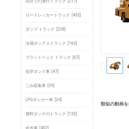
高空での運行トラック
[217]
ロードレッカートラック
[432]
ダンプ トラック
[228]
冷蔵ボックストラック
[162]
フラットベッド トラック
[67]
化学タンク車
[47]
ごみ収集車
[59]
LPGタンカー車
[24]
類似の動画を
燃料タンクのトラック
[132]
給水車
[402]