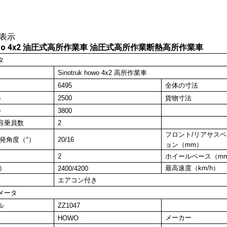
表示
 howo 4x2 油圧式高所作業車 油圧式高所作業断熱高所作業車
タ
Sinotruk howo
4x2 高所作業車
6495
全体の寸法
）
2500
貨物寸法
）
3800
容乗員数
2
フロント/リアサス
発角度（°）
20
/1
6
ョン（mm）
2
ホイールベース（m
）
最高速度（km/h）
2
400
/
4200
エアコン付き
メータ
ル
ZZ1047
メーカー
HOWO