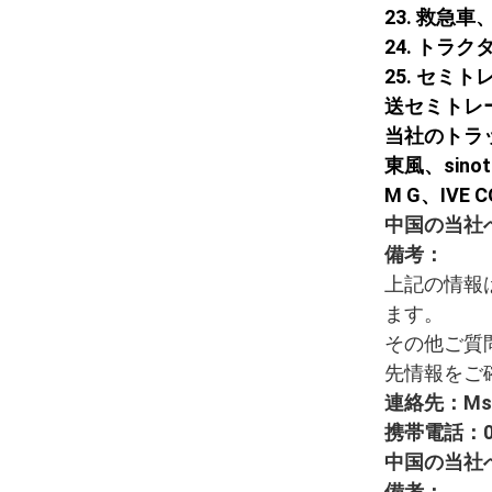
23. 救急
24. トラク
25. セ
送セミトレ
当社のトラ
東風、sinot
M G、IVE 
中国の当社
備考：
上記の情報
ます。
その他ご質
先情報をご
連絡先：Ms. 
携帯電話：008
中国の当社
備考：