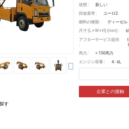
状態 :
新しい
排放基準 :
ユーロ2
燃料の種類 :
ディーゼル
尺寸 (L × W × H) (mm) :
6
アフターサービス提供
:
馬力 :
< 150馬力
エンジン容量 :
4 - 6L
企業との接触
探す