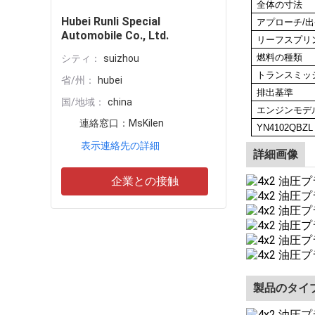
全体の寸法
Hubei Runli Special
アプローチ/出
Automobile Co., Ltd.
リーフスプリ
燃料の種類
シティ：
suizhou
トランスミッ
省/州：
hubei
排出基準
国/地域：
china
エンジンモデ
連絡窓口：
MsKilen
YN4102QBZL
表示連絡先の詳細
詳細画像
企業との接触
製品のタイ