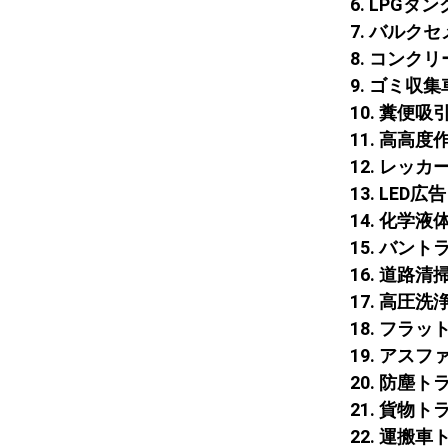
6. LPG
7. バルク
8. コンク
9. ゴミ
10. 糞便
11. 高高度
12. レッカ
13. LED
14. 化学
15. バン
16. 道路清
17. 高圧
18. フラ
19. ア
20. 防塵
21. 貨物
22. 運搬