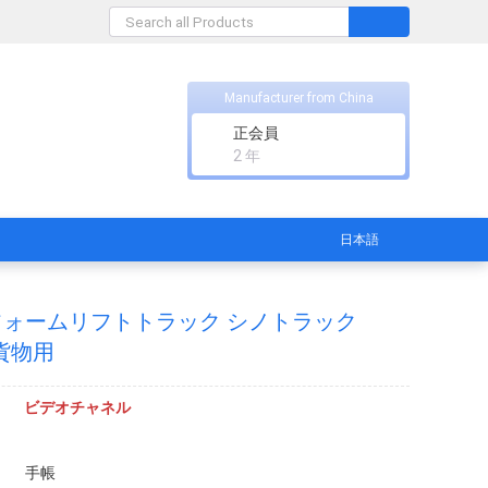
Manufacturer from China
正会員
2 年
日本語
トフォームリフトトラック シノトラック
 貨物用
ビデオチャネル
手帳