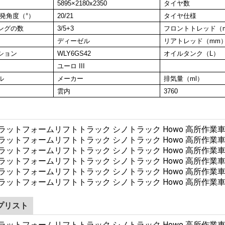
58
95
×
2180
x2
350
タイヤ数
発角度（°）
20
/
21
タイヤ仕様
ングの数
3
/
5
+
3
フロントトレッド（
ディーゼル
リアトレッド（mm
ション
WLY6GS42
オイルタンク（L）
ユーロ
I
II
ル
メーカー
排気量（ml）
雲内
3760
プリスト