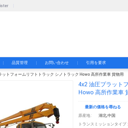
ister
pecial Automobile Co., Ltd.
限公司
品質管理
お問い合わせ
引用を要求
プラットフォームリフトトラック シノトラック Howo 高所作業車 貨物用
4x2 油圧プラッ
Howo 高所作業車
最新の価格を尋ねる
原産地 :
湖北,中国
トランスミッションタイプ :