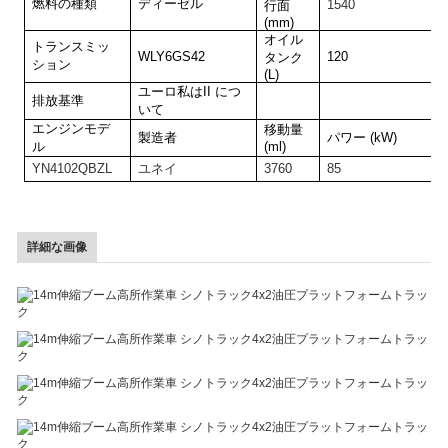
燃料の種類
ディーゼル
1
540
行面
(mm)
オイル
トランスミッ
WLY6GS42
120
タンク
ション
(L)
ユーロ
私は
II につ
排放基準
いて
エンジンモデ
移動量
製造者
パワー (kW)
ル
(ml)
YN4102QBZL
ユネイ
3760
85
詳細な画像