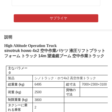
サプライヤ
説明
High Altitude Operation Truck
sinotruk howo 4x2 空中作業バケツ 液圧リフトプラット
フォーム トラック 14m 望遠鏡ブーム 空中作業トラック
主なパラメー
タ
製品
シノトラック・ホウ
4x2 高空作業トラック
総重量 (kg)
6495
総寸法
70
00
×2
3
00×3
1
0
0
貨物の
荷重 (kg)
2500
寸法
制限重量 (kg)
3800
タクシーに乗
2
れる乗客