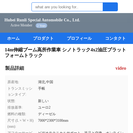
Hubei Runli Special Automobile Co., Ltd.
Active Member
2 Years
ホーム
プロダクト
プロフィール
コンタクト
14m伸縮ブーム高所作業車 シノトラック4x2油圧プラット
フォームトラック
製品詳細
video
原産地:
湖北,中国
トランスミッシ
手帳
ョンタイプ:
状態:
新しい
排放基準:
ユーロ2
燃料の種類:
ディーゼル
尺寸 (L × W × H)
7000*2300*3100mm
(mm):