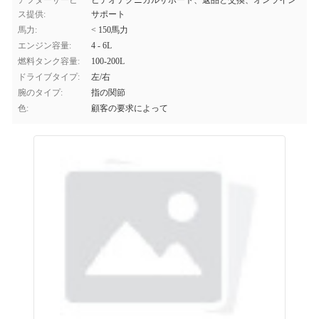
アフターサービ
ビデオテクニカルサポート、返品と交換、オンライン
ス提供:
サポート
馬力:
< 150馬力
エンジン容量:
4 - 6L
燃料タンク容量:
100-200L
ドライブタイプ:
左/右
腕のタイプ:
指の関節
色:
顧客の要求によって