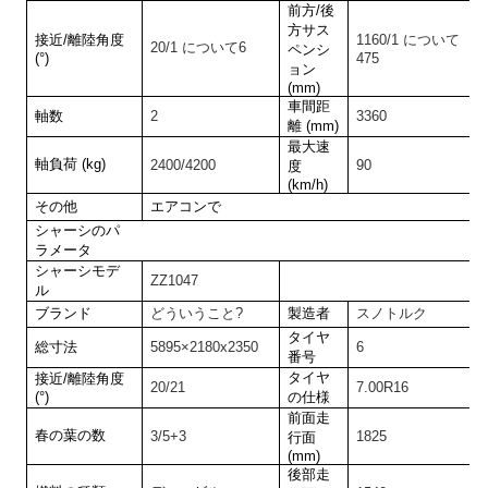
前方/後
方サス
接近/離陸角度
1
160
/1 について
20
/1 について
6
ペンシ
(°)
475
ョン
(mm)
車間距
軸数
2
33
60
離 (mm)
最大速
軸負荷 (kg)
2
400
/
4200
9
0
度
(km/h)
その他
エアコンで
シャーシのパ
ラメータ
シャーシモデ
ZZ1047
ル
ブランド
どういうこと?
製造者
スノトルク
タイヤ
総寸法
58
95
×
2180
x2
350
6
番号
タイヤ
接近/離陸角度
20
/
21
7.00R
16
(°)
の仕様
前面走
春の葉の数
3
/
5
+
3
1
825
行面
(mm)
後部走