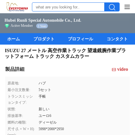
Hubei Runli Special Automobile Co., Ltd.
Active Member
2 Years
ホーム
プロダクト
プロフィール
コンタクト
ISUZU 27 メートル 高空作業トラック 望遠鏡腕作業プラ
ットフォーム トラック カスタムカラー
製品詳細
video
原産地:
ハブ
最小注文数量:
5セット
トランスミッシ
手帳
ョンタイプ:
状態:
新しい
排放基準:
ユーロ6
燃料の種類:
ディーゼル
尺寸 (L × W × H)
5998*2000*2950