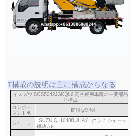
T
構成の説明は主に構成からなる
イスズウ SCS5042JGKQL6 高空運用車両の主要部品
と構成
コンポー
簡潔な説明
ネント名
I SUZU QL1040BUHAY IIクラス シャーシ
シャーシ
補助方向