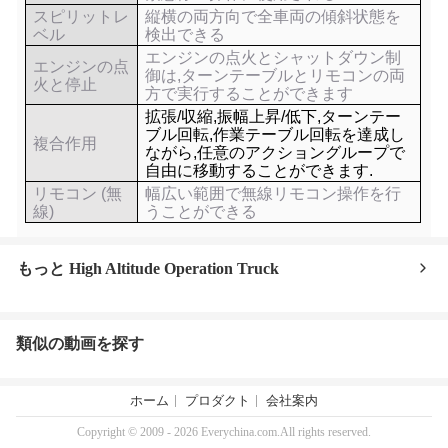
スピリットレ
縦横の両方向で全車両の傾斜状態を
ベル
検出できる
エンジンの点火とシャットダウン制
エンジンの点
御は,ターンテーブルとリモコンの両
火と停止
方で実行することができます
拡張/収縮,振幅上昇/低下,ターンテー
ブル回転,作業テーブル回転を達成し
複合作用
ながら,任意のアクショングループで
自由に移動することができます.
リモコン (無
幅広い範囲で無線リモコン操作を行
線)
うことができる
もっと High Altitude Operation Truck
類似の動画を探す
ホーム
プロダクト
会社案内
Copyright © 2009 - 2026 Everychina.com.All rights reserved.