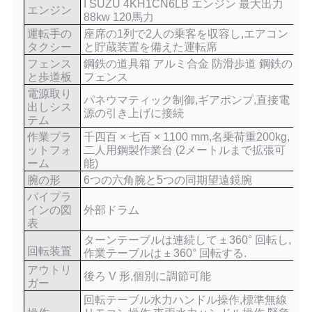
I SUZU 4KH1CN6LB エンジン 最大出力
エンジン
88kw 120馬力
運転手の
座席の1列で2人の乗客を収容し,エアコン
タクシー
と貯蔵装置を備えた運転席
フェンス
鋼鉄の道具箱 アルミ合金 防滑歩道 鋼鉄の
と歩道板
フェンス
電源取り
パネウマティック制御,ギアポンプ,直接電
出しシス
源の引き上げに接続
テム
作業プラ
千四百 × 七百 × 1100 mm,名乗荷重200kg,
ットフォ
二人用鋼製作業台 (2メートルまで拡張可
ーム
能)
腕の形
6つの六角腕と5つの同期望遠鏡腕
パイプラ
インの図
外部ドラム
表
ターンテーブルは連続して ± 360° 回転し,
回転装置
作業テーブルは ± 360° 回転する.
アウトリ
後ろ V 形,個別に調節可能
ガー
回転テーブル水力ハンドル操作,標準無線