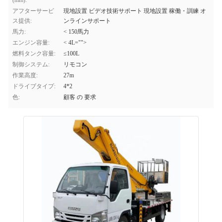
(mm):
アフターサービ
現地設置 ビデオ技術サポート 現地設置 稼働・訓練 オ
ス提供:
ンラインサポート
馬力:
< 150馬力
エンジン容量:
< 4L="">
燃料タンク容量:
≤100L
制御システム:
リモコン
作業高度:
27m
ドライブタイプ:
4*2
色:
顧客 の 要求