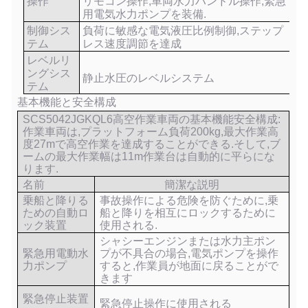
操作
リモコン操作,車両水力ハンドル操作,緊急
用電気水力ポンプを装備.
制御シス
負荷に敏感な電気液圧比例制御,ステップ
テム
レス速度調節を達成
レベルリ
ングシス
静止水圧のレベルシステム
テム
基本機能と安全構成
SCS5042JGKQL6高空作業車両の基本機能安全構成:
作業車両は,プラットフォーム負荷200kg,最大作業高
度27mで高空作業を達成することができる.そして,ブ
ームの最大作業幅は11m作業台は自動的に平らにな
ります.
名前
簡潔な説明
乗船と降りる
事故操作による危険を防ぐために,乗
ための自動ロ
船と降りを相互にロックするために
ック装置
使用される.
シャシーエンジンまたは水力主ポン
緊急用電動水
プが不具合の場合,電気ポンプを操作
力ポンプ
すると,作業員が地面に戻ることがで
きます
緊急停止装置
緊急停止操作に使用される