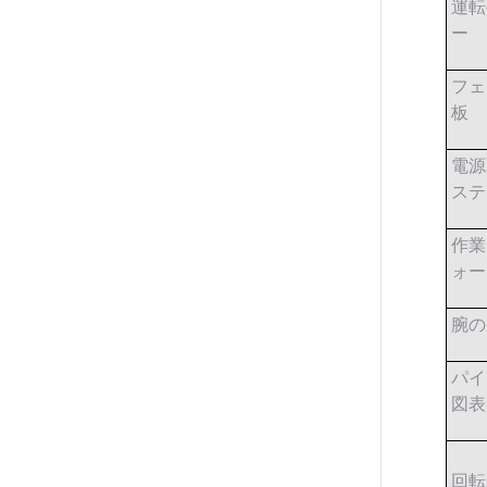
運転
ー
フェ
板
電源
ステ
作業
ォー
腕の
パイ
図表
回転