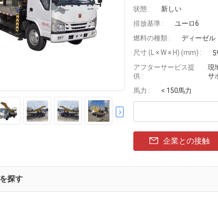
状態 :
新しい
排放基準 :
ユーロ6
燃料の種類 :
ディーゼル
尺寸 (L × W × H) (mm) :
5
アフターサービス提
現
供 :
サ
馬力 :
< 150馬力
企業との接触
を探す