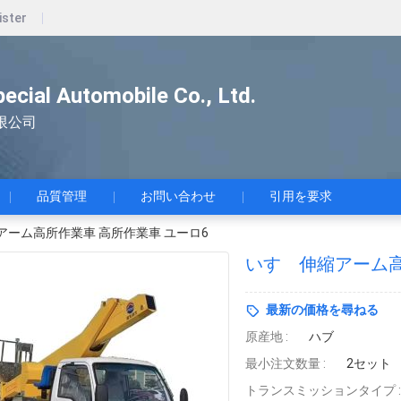
ister
pecial Automobile Co., Ltd.
限公司
品質管理
お問い合わせ
引用を要求
アーム高所作業車 高所作業車 ユーロ6
いすゞ伸縮アーム高
最新の価格を尋ねる
原産地 :
ハブ
最小注文数量 :
2セット
トランスミッションタイプ :