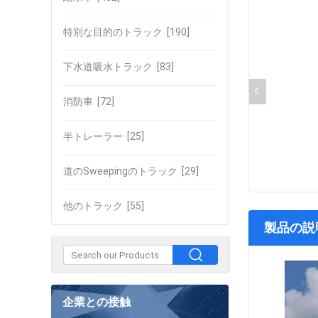
特別な目的のトラック
[190]
下水道吸水トラック
[83]
消防車
[72]
半トレーラー
[25]
道のSweepingのトラック
[29]
他のトラック
[55]
製品の説
企業との接触