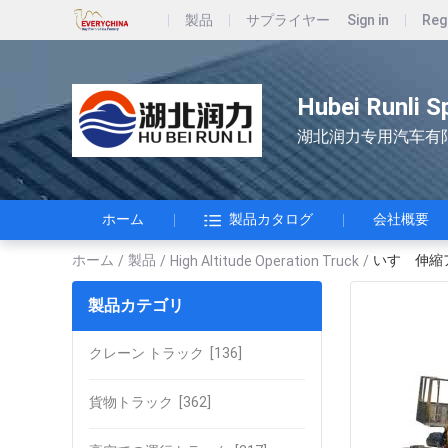
製品
サプライヤー
Sign in
Reg
Hubei Runli S
湖北润力专用汽车有
ホーム
製品カタログ
会社概要
ホーム
製品
いすゞ伸縮
/
/
High Altitude Operation Truck
/
製品カテゴリ
クレーン トラック
[136]
貨物トラック
[362]