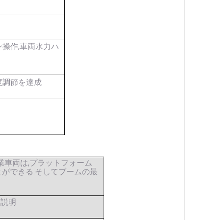
操作,車両水力ハ
度調節を達成
 作業車両は,プラットフォーム
ことができる.そしてブームの最
な説明