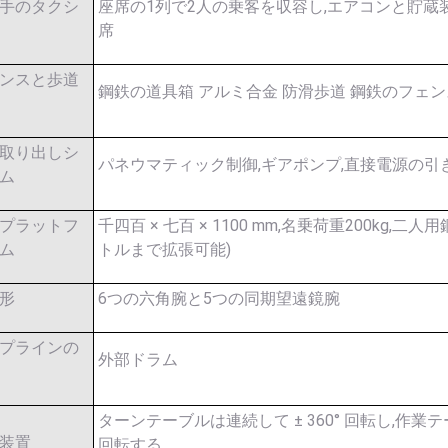
手のタクシ
座席の1列で2人の乗客を収容し,エアコンと貯蔵
席
ンスと歩道
鋼鉄の道具箱 アルミ合金 防滑歩道 鋼鉄のフェン
取り出しシ
パネウマティック制御,ギアポンプ,直接電源の引
ム
プラットフ
千四百 × 七百 × 1100 mm,名乗荷重200kg,二人
ム
トルまで拡張可能)
形
6つの六角腕と5つの同期望遠鏡腕
プラインの
外部ドラム
ターンテーブルは連続して ± 360° 回転し,作業テー
装置
回転する.