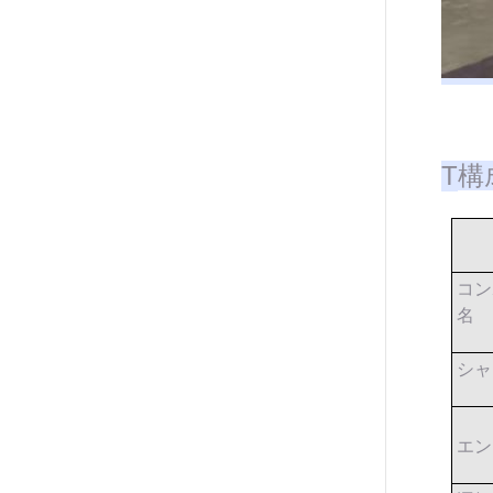
T
構
コン
名
シャ
エン