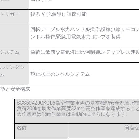
トリガー
後ろ V 形,個別に調節可能
回転テーブル水力ハンドル操作,標準無線リモコン
ンドル操作,緊急用電気水力ポンプを装備.
システム
負荷に敏感な電気液圧比例制御,ステップレス速
ルリングシ
静止水圧のレベルシステム
ム
機能と安全構成
SCS5042JGKQL6高空作業車両の基本機能安全配置:
負荷200kg,最大作業高度32mで高空作業を達成する
大作業幅は15m作業台は自動的に平らになります.
名前
簡潔