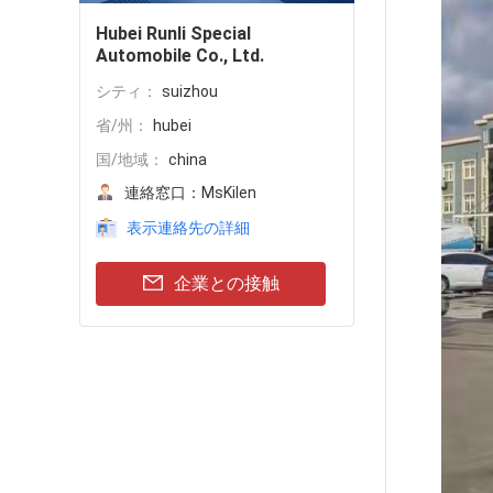
Hubei Runli Special
Automobile Co., Ltd.
シティ：
suizhou
省/州：
hubei
国/地域：
china
連絡窓口：
MsKilen
表示連絡先の詳細
企業との接触