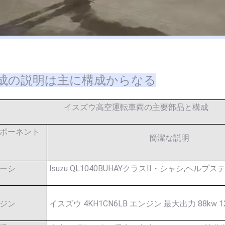
成の説明は主に構成からなる
イスズウ高空運転車両の主要部品と構成
ポーネント
簡潔な説明
ーシ
Isuzu QL1040BUHAYクラスII・シャシ,ヘルプ
ジン
イスズウ 4KH1CN6LB エンジン 最大出力 88kw 