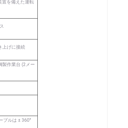
装置を備えた運転
ス
き上げに接続
用鋼製作業台 (2メー
ブルは ± 360°