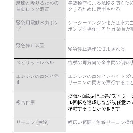
乗船と降りるための
事故操作による危険を防ぐため
自動ロック装置
クするために使用される.
緊急用電動水力ポン
シャシーエンジンまたは水力主
プ
ポンプを操作すると,作業員が
緊急停止装置
緊急停止操作に使用される
スピリットレベル
縦横の両方向で全車両の傾斜
エンジンの点火と停
エンジンの点火とシャットダウ
止
リモコンの両方で実行するこ
拡張/収縮,振幅上昇/低下,タ
複合作用
ル回転を達成しながら,任意の
移動することができます.
リモコン (無線)
幅広い範囲で無線リモコン操