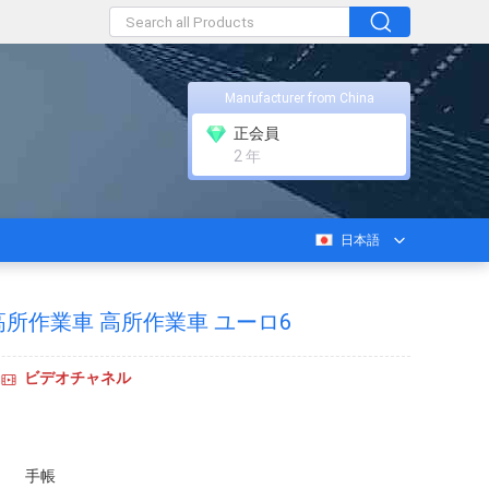
Manufacturer from China
正会員
2 年
日本語
所作業車 高所作業車 ユーロ6
ビデオチャネル
手帳