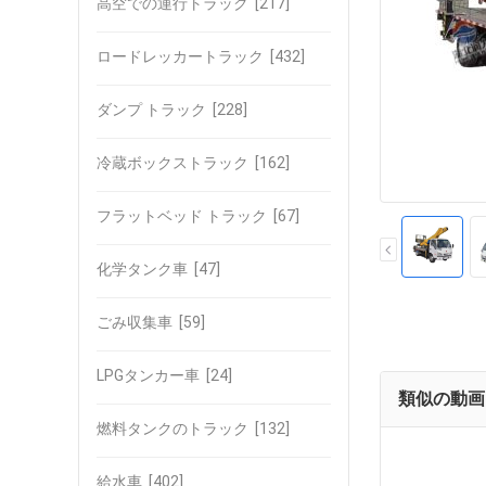
高空での運行トラック
[217]
ロードレッカートラック
[432]
ダンプ トラック
[228]
冷蔵ボックストラック
[162]
フラットベッド トラック
[67]
化学タンク車
[47]
ごみ収集車
[59]
LPGタンカー車
[24]
類似の動画
燃料タンクのトラック
[132]
給水車
[402]