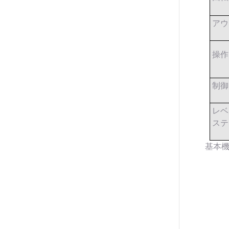
アウ
操作
制御
レベ
ステ
基本