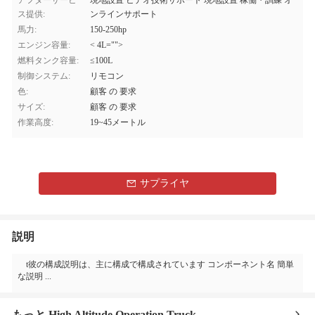
アフターサービ
現地設置 ビデオ技術サポート 現地設置 稼働・訓練 オ
ス提供:
ンラインサポート
馬力:
150-250hp
エンジン容量:
< 4L="">
燃料タンク容量:
≤100L
制御システム:
リモコン
色:
顧客 の 要求
サイズ:
顧客 の 要求
作業高度:
19~45メートル
サプライヤ
説明
t彼の構成説明は、主に構成で構成されています コンポーネント名 簡単
な説明 ...
もっと High Altitude Operation Truck