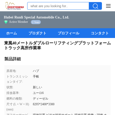
Hubei Runli Special Automobile Co., Ltd.
Active Member
2 Years
ホーム
プロダクト
プロフィール
コンタクト
東風40メートルダブルローリフティングプラットフォーム
トラック高所作業車
製品詳細
原産地:
ハブ
トランスミッシ
手帳
ョンタイプ:
状態:
新しい
排放基準:
ユーロ6
燃料の種類:
ディーゼル
尺寸 (L × W × H)
8295*2400*3300
(mm):