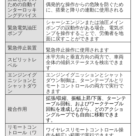
ための自動イ
偶発的な操作からの危険を防ぐため
ンターロッキ
に、搭乗と降りの連動に使用される
ングデバイス
シャーシエンジンまたは油圧メイン
緊急電気油圧
ポンプの誤動作がある場合、電気ポ
ポンプ
ンプを操作することで、労働者を地
面に戻すことができます
緊急停止装置
緊急停止操作に使用されます
水平方向と垂直方向の両方で、車両
スピリットレ
全体の傾斜ステータスを検出できま
ベル
す
エンジンイグ
エンジンイグニッションとシャット
ニッションと
ダウン制御は、ターンテーブルとリ
シャットダウ
モートコントロールの両方で実行で
ン
きます
拡張/収縮、振幅上昇/下落、ターンテ
ーブル回転、およびワークテーブル
複合作用
回転を達成しながら、どのアクショ
ングループでも自由に移動できま
す。
リモートコン
ワイヤレスリモートコントロール操
トロール（ワ
作を幅広い範囲で実行できます