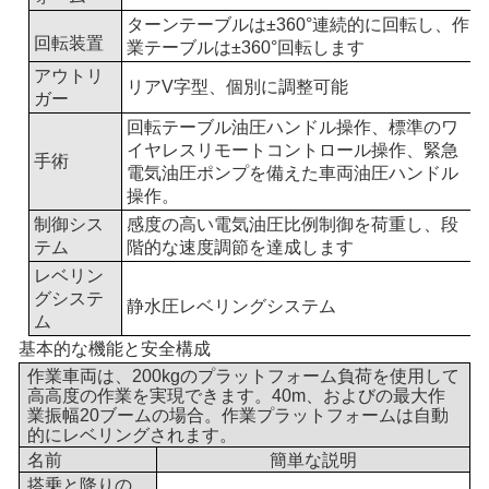
ターンテーブルは±360°連続的に回転し、作
回転装置
業テーブルは±360°回転します
アウトリ
リアV字型、個別に調整可能
ガー
回転テーブル油圧ハンドル操作、標準のワ
イヤレスリモートコントロール操作、緊急
手術
電気油圧ポンプを備えた車両油圧ハンドル
操作。
制御シス
感度の高い電気油圧比例制御を荷重し、段
テム
階的な速度調節を達成します
レベリン
グシステ
静水圧レベリングシステム
ム
基本的な機能と安全構成
作業車両は、200kgのプラットフォーム負荷を使用して
高高度の作業を実現できます。
40
m、およびの最大作
業振幅
20
ブームの場合。作業プラットフォームは自動
的にレベリングされます。
名前
簡単な説明
搭乗と降りの