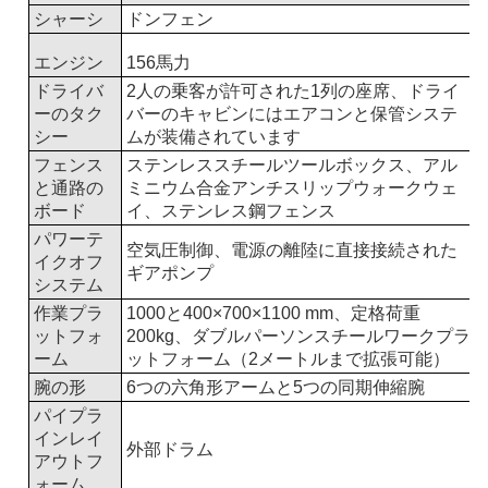
シャーシ
ドンフェン
エンジン
156
馬力
ドライバ
2人の乗客が許可された1列の座席、ドライ
ーのタク
バーのキャビンにはエアコンと保管システ
シー
ムが装備されています
フェンス
ステンレススチールツールボックス、アル
と通路の
ミニウム合金アンチスリップウォークウェ
ボード
イ、ステンレス鋼フェンス
パワーテ
空気圧制御、電源の離陸に直接接続された
イクオフ
ギアポンプ
システム
作業プラ
1000と400×700×1100 mm、定格荷重
ットフォ
200kg、ダブルパーソンスチールワークプラ
ーム
ットフォーム（2メートルまで拡張可能）
腕の形
6つの六角形アームと5つの同期伸縮腕
パイプラ
インレイ
外部ドラム
アウトフ
ォーム