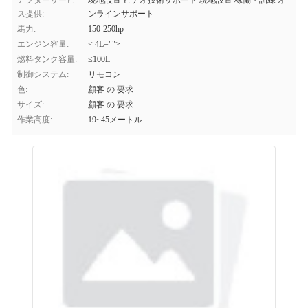
アフターサービ
現地設置 ビデオ技術サポート 現地設置 稼働・訓練 オ
ス提供:
ンラインサポート
馬力:
150-250hp
エンジン容量:
< 4L="">
燃料タンク容量:
≤100L
制御システム:
リモコン
色:
顧客 の 要求
サイズ:
顧客 の 要求
作業高度:
19~45メートル