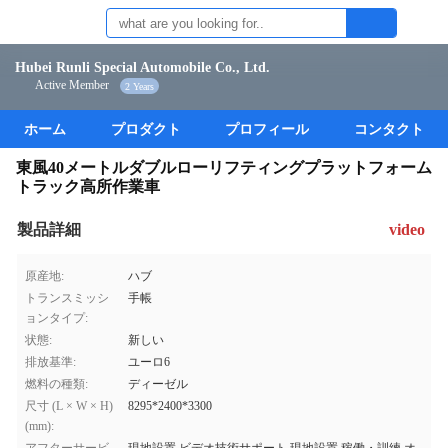
Hubei Runli Special Automobile Co., Ltd.
Active Member
2 Years
ホーム
プロダクト
プロフィール
コンタクト
東風40メートルダブルローリフティングプラットフォーム
トラック高所作業車
製品詳細
video
原産地:
ハブ
トランスミッシ
手帳
ョンタイプ:
状態:
新しい
排放基準:
ユーロ6
燃料の種類:
ディーゼル
尺寸 (L × W × H)
8295*2400*3300
(mm):