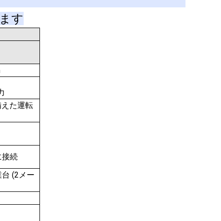
ます
m
力
備えた運転
に接続
業台 (2メー