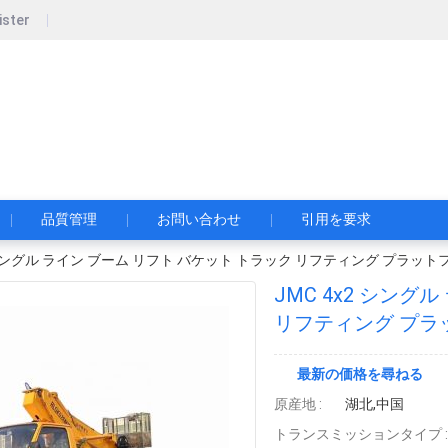
ister
pecial Automobile Co., Ltd.
限公司
品質管理
お問い合わせ
引用を要求
2 シングル ライン ブーム リフト バケット トラック リフティング プラッ
JMC 4x2 シング
リフティング プラ
ル 燃料
最新の価格を尋ねる
原産地 :
湖北,中国
トランスミッションタイプ :