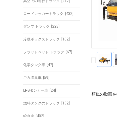
高空での運行トラック
[217]
ロードレッカートラック
[432]
ダンプ トラック
[228]
冷蔵ボックストラック
[162]
フラットベッド トラック
[67]
化学タンク車
[47]
ごみ収集車
[59]
LPGタンカー車
[24]
類似の動画を
燃料タンクのトラック
[132]
給水車
[402]