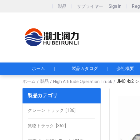
製品
サプライヤー
Sign in
Reg
Hubei Runli S
湖北润力专用汽车有
ホーム
製品カタログ
会社概要
ホーム
製品
JMC 4x
/
/
High Altitude Operation Truck
/
製品カテゴリ
クレーン トラック
[136]
貨物トラック
[362]