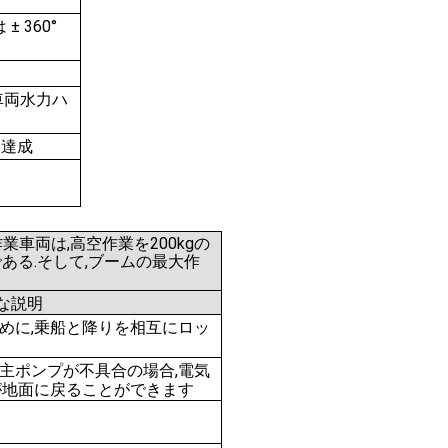
 360°
車両水力ハ
を達成
作業車両は,高空作業を200kgの
ある.そして,ブームの最大作
な説明
めに,乗船と降りを相互にロッ
主ポンプが不具合の場合,電気
が地面に戻ることができます