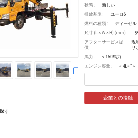
状態 :
新しい
排放基準 :
ユーロ6
燃料の種類 :
ディーゼル
尺寸 (L × W × H) (mm) :
5
アフターサービス提
現
供 :
サ
馬力 :
< 150馬力
エンジン容量 :
< 4L="">
企業との接触
探す