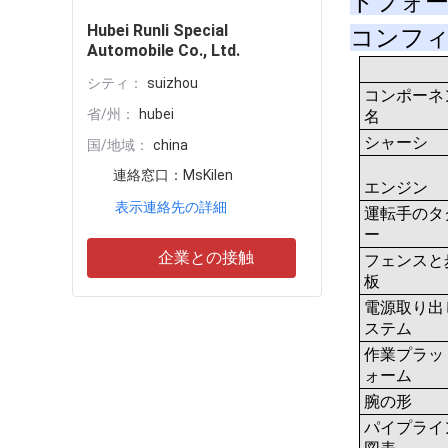
Hubei Runli Special
コンフ
Automobile Co., Ltd.
シティ：
suizhou
コンポーネ
省/州：
hubei
名
シャーシ
国/地域：
china
連絡窓口：
MsKilen
エンジン
表示連絡先の詳細
運転手のタ
ー
企業との接触
フェンスと
板
電源取り出
ステム
作業プラッ
ォーム
腕の形
パイプライ