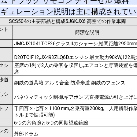
ィギュレーション説明は主に構成されてい
SCS504の主要部品と構成
5
JGK
JX
6 高空での作業車両
ント
簡潔な説明
JMC
JX1041TCF26
クラスIIのシャーシ,軸間距離2950m
D20TCIF12,JX493ZLQ6Dエンジン,最大動力90kW,122馬
クシ
座席の1列で2人の乗客を収容し,エアコンと貯蔵装置を
席
歩道
鋼鉄の道具箱 アルミ合金 防滑歩道 鋼鉄のフェンス
しシ
パネウマティック制御,ギアポンプ,直接電源の引き上げ
トフ
千四百 × 七百 × 1100 mm,名乗荷重200kg,二人用鋼製作
トルまで拡張可能)
6つの六角腕と5つの同期望遠鏡腕
ンの
外部ドラム