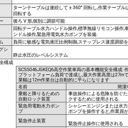
ターンテーブルは連続して ± 360° 回転し,作業テーブルは ±
回転する.
ー
後ろ V 形,個別に調節可能
回転テーブル水力ハンドル操作,標準無線リモコン操作,
ンドル操作,緊急用電気水力ポンプを装備.
ム
負荷に敏感な電気液圧比例制御,ステップレス速度調節
グシ
静止水圧のレベルシステム
全構成
SCS5046JGKEQ6高空作業車両の基本機能安全構成: 
プラットフォーム負荷で達成し,最大作業高度は27mで
業幅は12m作業台は自動的に平らになります.
名前
簡潔
乗船と降りるための
事故操作による危険を防ぐた
自動ロック装置
クするために使用される.
緊急用電動水力ポン
シャシーエンジンまたは水力
プ
ポンプを操作すると,作業員
緊急停止装置
緊急停止操作に使用される