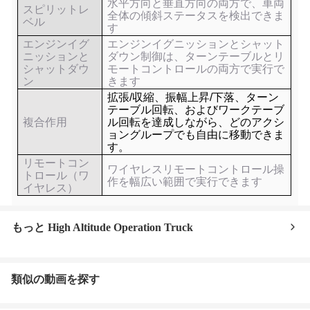
水平方向と垂直方向の両方で、車両
スピリットレ
全体の傾斜ステータスを検出できま
ベル
す
エンジンイグ
エンジンイグニッションとシャット
ニッションと
ダウン制御は、ターンテーブルとリ
シャットダウ
モートコントロールの両方で実行で
ン
きます
拡張/収縮、振幅上昇/下落、ターン
テーブル回転、およびワークテーブ
複合作用
ル回転を達成しながら、どのアクシ
ョングループでも自由に移動できま
す。
リモートコン
ワイヤレスリモートコントロール操
トロール（ワ
作を幅広い範囲で実行できます
イヤレス）
もっと High Altitude Operation Truck
類似の動画を探す