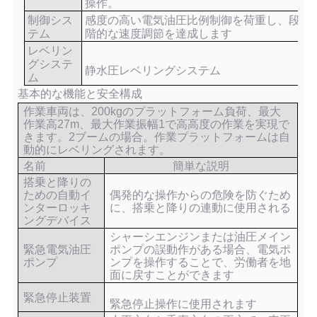
操作。
制御シス
感度の高い電気油圧比例制御を荷重し、段
テム
階的な速度調節を達成します
レベリン
グシステ
静水圧レベリングシステム
ム
基本的な機能と安全構成
作業車両は、200kgのプラットフォーム負荷、最大
作業高27m、最大作業振幅1で高高度の作業を実現で
きます。
2
ブームの場合。作業プラットフォームは自
動的にレベリングされます。
名前
簡単な説明
搭乗と降りの
ための自動イ
偶発的な操作からの危険を防ぐため
ンターロッキ
に、搭乗と降りの連動に使用される
ングデバイス
シャーシエンジンまたは油圧メイン
緊急電気油圧
ポンプの誤動作がある場合、電気ポ
ポンプ
ンプを操作することで、労働者を地
面に戻すことができます
緊急停止装置
緊急停止操作に使用されます