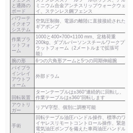
と通路の
ミニウム合金アンチスリップウォークウェ
ボード
イ、ステンレス鋼フェンス
パワーテ
空気圧制御、電源の離陸に直接接続された
イクオフ
ギアポンプ
システム
1000と400×700×1100 mm、定格荷重
作業プラ
200kg、ダブルパーソンスチールワークプ
ットフォ
ラットフォーム（2メートルまで拡張可
ーム
能）
腕の形
6つの六角形アームと5つの同期伸縮腕
パイプラ
インレイ
外部ドラム
アウトフ
ォーム
ターンテーブルは±360°連続的に回転し、
回転装置
作業テーブルは±360°回転します
アウトリ
リアV字型、個別に調整可能
ガー
回転テーブル油圧ハンドル操作、標準のワ
イヤレスリモートコントロール操作、緊急
手術
電気油圧ポンプを備えた車両油圧ハンドル