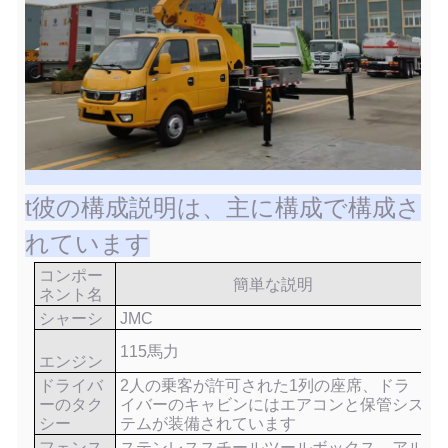
t
彼の構成説明は、主に構成で構成さ
れています
コンポー
簡単な説明
ネント名
シャーシ
JMC
115
馬力
エンジン
ドライバ
2人の乗客が許可された1列の座席、ドラ
ーのタク
イバーのキャビンにはエアコンと保管シス
シー
テムが装備されています
フェンス
ステンレススチールツールボックス、アル