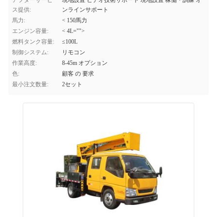
アフターサービ
現地設置 ビデオ技術サポート 現地設置 稼働・訓練 オ
ス提供:
ンラインサポート
馬力:
< 150馬力
エンジン容量:
< 4L="">
燃料タンク容量:
≤100L
制御システム:
リモコン
作業高度:
8-45m オプション
色:
顧客 の 要求
最小注文数量:
2セット