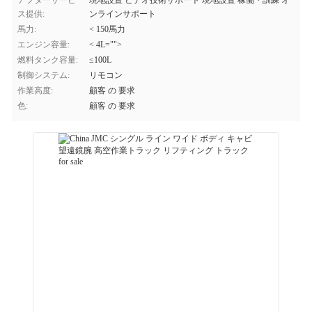
アフターサービ
現地設置 ビデオ技術サポート 現地設置 稼働・訓練 オ
ス提供:
ンラインサポート
馬力:
< 150馬力
エンジン容量:
< 4L="">
燃料タンク容量:
≤100L
制御システム:
リモコン
作業高度:
顧客 の 要求
色:
顧客 の 要求