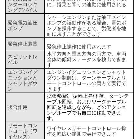
ンターロッキ
に、搭乗と降りの連動に使用される
ングデバイス
シャーシエンジンまたは油圧メイン
緊急電気油圧
ポンプの誤動作がある場合、電気ポ
ポンプ
ンプを操作することで、労働者を地
面に戻すことができます
緊急停止装置
緊急停止操作に使用されます
水平方向と垂直方向の両方で、車両
スピリットレ
全体の傾斜ステータスを検出できま
ベル
す
エンジンイグ
エンジンイグニッションとシャット
ニッションと
ダウン制御は、ターンテーブルとリ
シャットダウ
モートコントロールの両方で実行で
ン
きます
拡張/収縮、振幅上昇/下落、ターンテ
ーブル回転、およびワークテーブル
複合作用
回転を達成しながら、どのアクショ
ングループでも自由に移動できま
す。
リモートコン
ワイヤレスリモートコントロール操
トロール（ワ
作を幅広い範囲で実行できます
イヤレス）