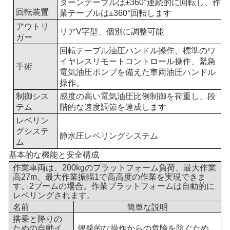
ターンテーブルは±360°連続的に回転し、作
回転装置
業テーブルは±360°回転します
アウトリ
リアV字型、個別に調整可能
ガー
回転テーブル油圧ハンドル操作、標準のワ
イヤレスリモートコントロール操作、緊急
手術
電気油圧ポンプを備えた車両油圧ハンドル
操作。
制御シス
感度の高い電気油圧比例制御を荷重し、段
テム
階的な速度調節を達成します
レベリン
グシステ
静水圧レベリングシステム
ム
基本的な機能と安全構成
作業車両は、200kgのプラットフォーム負荷、最大作業
高27m、最大作業振幅1で高高度の作業を実現できま
す。
2
ブームの場合。作業プラットフォームは自動的に
レベリングされます。
名前
簡単な説明
搭乗と降りの
ための自動イ
偶発的な操作からの危険を防ぐため