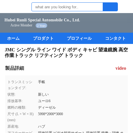
Hubei Runli Special Automobile Co., Ltd.
Active Member
2 Years
ホーム
プロダクト
プロフィール
コンタクト
JMC シングル ライン ワイド ボディ キャビ 望遠鏡腕 高空
作業トラック リフティング トラック
製品詳細
video
トランスミッシ
手帳
ョンタイプ:
状態:
新しい
排放基準:
ユーロ6
燃料の種類:
ディーゼル
尺寸 (L × W × H)
5998*2000*3000
(mm):
原産地:
ハブ