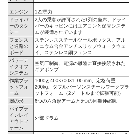
エンジン
122
馬力
ドライバ
2人の乗客が許可された1列の座席、ドライ
ーのタク
バーのキャビンにはエアコンと保管システ
シー
ムが装備されています
フェンス
ステンレススチールツールボックス、アル
と通路の
ミニウム合金アンチスリップウォークウェ
ボード
イ、ステンレス鋼フェンス
パワーテ
空気圧制御、電源の離陸に直接接続された
イクオフ
ギアポンプ
システム
作業プラ
1000と400×700×1100 mm、定格荷重
ットフォ
200kg、ダブルパーソンスチールワークプラ
ーム
ットフォーム（2メートルまで拡張可能）
腕の形
6つの六角形アームと5つの同期伸縮腕
パイプラ
インレイ
外部ドラム
アウトフ
ォーム