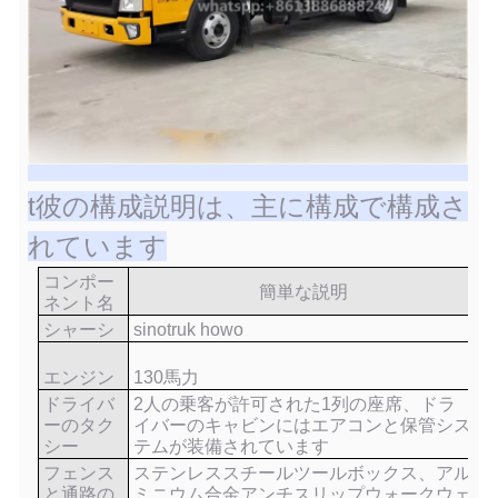
t
彼の構成説明は、主に構成で構成さ
れています
コンポー
簡単な説明
ネント名
シャーシ
sinotruk howo
エンジン
130
馬力
ドライバ
2人の乗客が許可された1列の座席、ドラ
ーのタク
イバーのキャビンにはエアコンと保管シス
シー
テムが装備されています
フェンス
ステンレススチールツールボックス、アル
と通路の
ミニウム合金アンチスリップウォークウェ