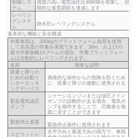
制御シス
感度の高い電気油圧比例制御を荷重し、段
テム
階的な速度調節を達成します
レベリン
グシステ
静水圧レベリングシステム
ム
基本的な機能と安全構成
作業車両は、200kgのプラットフォーム負荷を使用
して高高度の作業を実現できます。
30
m、およびの
最大作業振幅
14
ブームの場合。作業プラットフォー
ムは自動的にレベリングされます。
名前
簡単な説明
搭乗と降りの
ための自動イ
偶発的な操作からの危険を防ぐため
ンターロッキ
に、搭乗と降りの連動に使用される
ングデバイス
シャーシエンジンまたは油圧メイン
緊急電気油圧
ポンプの誤動作がある場合、電気ポ
ポンプ
ンプを操作することで、労働者を地
面に戻すことができます
緊急停止装置
緊急停止操作に使用されます
水平方向と垂直方向の両方で、車両
スピリットレ