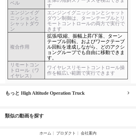
全体の傾斜ステータスを検出できま
ベル
す
エンジンイグ
エンジンイグニッションとシャット
ニッションと
ダウン制御は、ターンテーブルとリ
シャットダウ
モートコントロールの両方で実行で
ン
きます
拡張/収縮、振幅上昇/下落、ターン
テーブル回転、およびワークテーブ
複合作用
ル回転を達成しながら、どのアクシ
ョングループでも自由に移動できま
す。
リモートコン
ワイヤレスリモートコントロール操
トロール（ワ
作を幅広い範囲で実行できます
イヤレス）
もっと High Altitude Operation Truck
類似の動画を探す
ホーム
プロダクト
会社案内