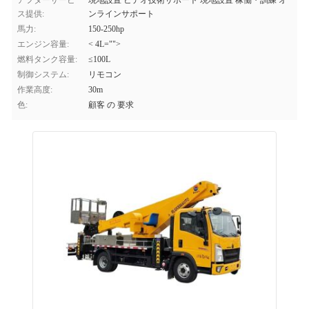
アフターサービ
現地設置 ビデオ技術サポート 現地設置 稼働・訓練 オ
ス提供:
ンラインサポート
馬力:
150-250hp
エンジン容量:
< 4L="">
燃料タンク容量:
≤100L
制御システム:
リモコン
作業高度:
30m
色:
顧客 の 要求