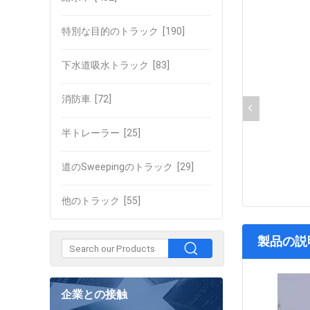
特別な目的のトラック
[190]
下水道吸水トラック
[83]
消防車
[72]
半トレーラー
[25]
道のSweepingのトラック
[29]
他のトラック
[55]
製品の説
企業との接触