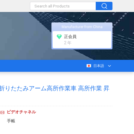
Manufacturer from China
正会員
2 年
日本語
ー 折りたたみアーム高所作業車 高所作業 昇
ビデオチャネル
手帳