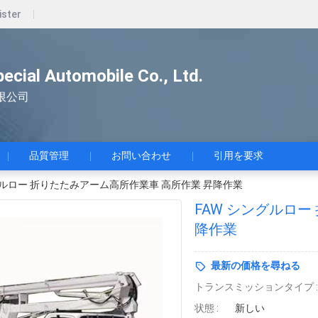
ister
pecial Automobile Co., Ltd.
限公司
品質管理
お問い合わせ
引用を要求
グルロー 折りたたみアーム高所作業車 高所作業 昇降作業
FAW シングルロ
降作業
最新の価格を尋ねる
トランスミッションタイプ :
状態 :
新しい