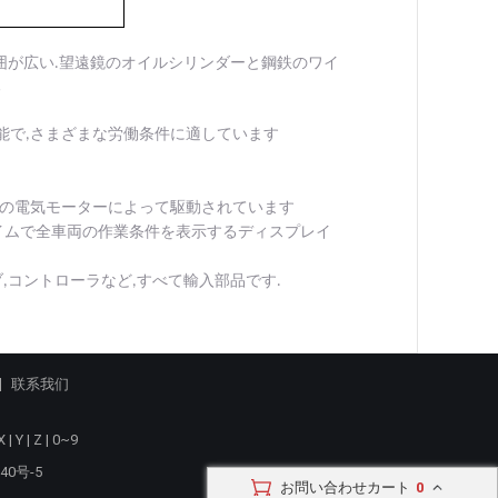
囲が広い.望遠鏡のオイルシリンダーと鋼鉄のワイ
る
可能で,さまざまな労働条件に適しています
めの電気モーターによって駆動されています
タイムで全車両の作業条件を表示するディスプレイ
,コントローラなど,すべて輸入部品です.
联系我们
X
|
Y
|
Z
|
0~9
40号-5
お問い合わせカート
0