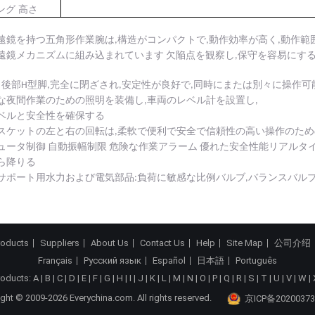
ング 高さ
遠鏡を持つ五角形作業腕は,構造がコンパクトで,動作効率が高く,動作範
遠鏡メカニズムに組み込まれています 欠陥点を観察し,保守を容易にす
と後部H型脚,完全に閉ざされ,安定性が良好で,同時にまたは別々に操作
な夜間作業のための照明を装備し,車両のレベル計を設置し,
ベルと安全性を確保する
スケットの左と右の回転は,柔軟で便利で安全で信頼性の高い操作のた
ュータ制御 自動振幅制限 危険な作業アラーム 優れた安全性能リアル
ら降りる
サポート用水力および電気部品:負荷に敏感な比例バルブ,バランスバルブ
roducts
Suppliers
About Us
Contact Us
Help
Site Map
公司介绍
Français
Русский язык
Español
日本語
Português
roducts:
A
|
B
|
C
|
D
|
E
|
F
|
G
|
H
|
I
|
J
|
K
|
L
|
M
|
N
|
O
|
P
|
Q
|
R
|
S
|
T
|
U
|
V
|
W
|
ght © 2009-2026 Everychina.com. All rights reserved.
京ICP备20200373