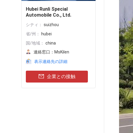
Hubei Runli Special
Automobile Co., Ltd.
シティ：
suizhou
省/州：
hubei
国/地域：
china
連絡窓口：
MsKilen
表示連絡先の詳細
企業との接触