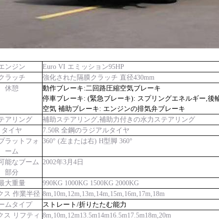
エンジン
Euro VI エミッション
95
HP
クラッチ
強化された隔膜クラッチ 直径430mm
休憩
動作ブレーキ:二回路圧縮空気ブレーキ
停車ブレーキ: (緊急ブレーキ): スプリングエネルギー,
空気 補助ブレーキ: エンジンの排気弁ブレーキ
テアリング
補助ステアリング,補助力付きの水力ステアリング
タイヤ
7.50
R 全鋼のラジアルタイヤ
プラットフォ
360° (左または右) H型脚 360°
ーム
可能なブーム
2002年3月4日
部分
最大重量
990KG 1000KG 1500KG 2000KG
クス 作業半径
8m,10m,12m,13m,14m,15m,16m,17m,18m
ームタイプ
ストレート/折りたたむ能力
クス リフティ
8m,10m,12m
13.5m
14m16
.5
m
17.5m
18m,20m