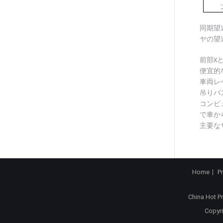
同期望
ヤの望
前部X
便宜的
車両レ
吊りバ
コンピ
で車か
主要な
Home
P
China Hot P
Copyri