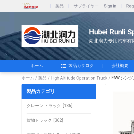
製品
サプライヤー
Sign in
Reg
Hubei Runli S
湖北润力专用汽车有
ホーム
製品カタログ
会社概要
ホーム
製品
FAW シン
/
/
High Altitude Operation Truck
/
製品カテゴリ
クレーン トラック
[136]
貨物トラック
[362]