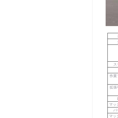
ス
作業
拡張
マッ
バ
マッ