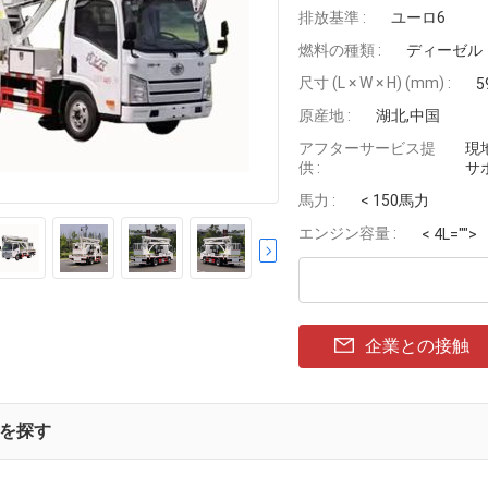
排放基準 :
ユーロ6
燃料の種類 :
ディーゼル
尺寸 (L × W × H) (mm) :
5
原産地 :
湖北,中国
アフターサービス提
現
供 :
サ
馬力 :
< 150馬力
エンジン容量 :
< 4L="">
企業との接触
を探す