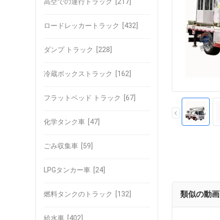
高空での運行トラック
[217]
ロードレッカートラック
[432]
ダンプ トラック
[228]
冷蔵ボックストラック
[162]
フラットベッド トラック
[67]
化学タンク車
[47]
ごみ収集車
[59]
LPGタンカー車
[24]
類似の動画
燃料タンクのトラック
[132]
給水車
[402]