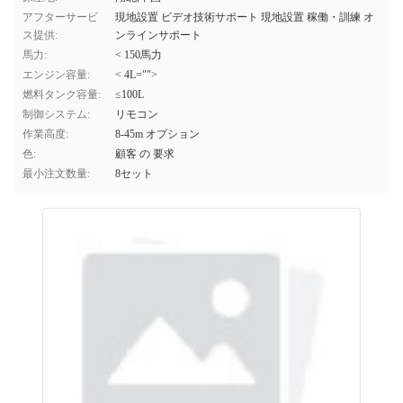
アフターサービ
現地設置 ビデオ技術サポート 現地設置 稼働・訓練 オ
ス提供:
ンラインサポート
馬力:
< 150馬力
エンジン容量:
< 4L="">
燃料タンク容量:
≤100L
制御システム:
リモコン
作業高度:
8-45m オプション
色:
顧客 の 要求
最小注文数量:
8セット