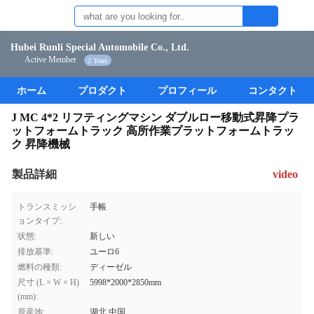
Hubei Runli Special Automobile Co., Ltd.
Active Member
2 Years
ホーム
プロダクト
プロフィール
コンタクト
J MC 4*2 リフティングマシン ダブルロー移動式昇降プラ
ットフォームトラック 高所作業プラットフォームトラッ
ク 昇降機械
製品詳細
video
トランスミッシ
手帳
ョンタイプ:
状態:
新しい
排放基準:
ユーロ6
燃料の種類:
ディーゼル
尺寸 (L × W × H)
5998*2000*2850mm
(mm):
原産地:
湖北,中国