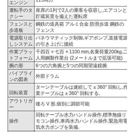
エンジン
運転手のタ
座席の1列で2人の乗客を収容し,エアコンと
クシー
貯蔵装置を備えた運転席
フェンスと
鋼鉄の道具箱 アルミ合金 防滑歩道 鋼鉄の
歩道板
フェンス
電源取り出
パネウマティック制御,ギアポンプ,直接電源
しシステム
の引き上げに接続
作業プラッ
千四百 × 七百 × 1100 mm,名乗荷重200kg,二
トフォーム
人用鋼製作業台 (2メートルまで拡張可能)
腕の形
6つの六角腕と5つの同期望遠鏡腕
パイプライ
外部ドラム
ンの図表
ターンテーブルは連続して ± 360° 回転し,作
回転装置
業テーブルは ± 360° 回転する.
アウトリガ
後ろ V 形,個別に調節可能
ー
回転テーブル水力ハンドル操作,標準無線リ
操作
モコン操作,車両水力ハンドル操作,緊急用電
気水力ポンプを装備.