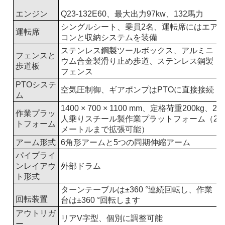
エンジン
Q23-132E60、最大出力97kw、132馬力
シングルシート、乗員2名、運転席にはエア
運転席
コンと収納システムを装備
ステンレス鋼製ツールボックス、アルミニ
フェンスと
ウム合金製滑り止め歩道、ステンレス鋼製
歩道板
フェンス
PTOシステ
空気圧制御、ギアポンプはPTOに直接接続
ム
1400 × 700 × 1100 mm、定格荷重200kg、2
作業プラッ
人乗りスチール製作業プラットフォーム（2
トフォーム
メートルまで拡張可能）
アーム形式
6角形アームと5つの同期伸縮アーム
パイプライ
ンレイアウ
外部ドラム
ト形式
ターンテーブルは±360 °連続回転し、作業
回転装置
台は±360 °回転します
アウトリガ
リアV字型、個別に調整可能
ー