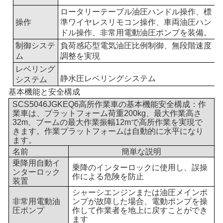
ロータリーテーブル油圧ハンドル操作、標
操作
準ワイヤレスリモコン操作、車両油圧ハン
ドル操作、非常用電動油圧ポンプを装備。
制御システ
負荷感応型電気油圧比例制御、無段階速度
ム
調整を実現
レベリング
静水圧レベリングシステム
システム
基本機能と安全構成
SCS5046JGKEQ6高所作業車の基本機能安全構成：作
業車は、プラットフォーム荷重200kg、最大作業高さ
32m、ブームの最大作業振幅12mで高所作業を実現で
きます。作業プラットフォームは自動的に水平になり
ます。
名前
簡単な説明
乗降用自動イ
乗降のインターロックに使用し、誤操
ンターロック
作による危険を防止
装置
シャーシエンジンまたは油圧メインポ
非常用電動油
ンプが故障した場合、電動ポンプを操
圧ポンプ
作して作業者を地上に戻すことができ
ます