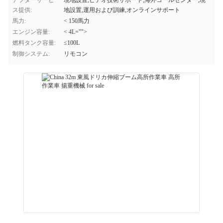
アフターサービ
現地設置,ビデオ技術サポート,海外コールセンター,現
ス提供:
地設置,運用および訓練,オンラインサポート
馬力:
< 150馬力
エンジン容量:
< 4L="">
燃料タンク容量:
≤100L
制御システム:
リモコン