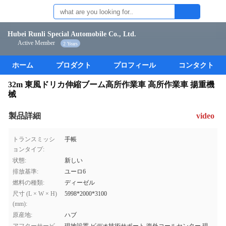
Hubei Runli Special Automobile Co., Ltd.
Active Member
2 Years
ホーム
プロダクト
プロフィール
コンタクト
32m 東風ドリカ伸縮ブーム高所作業車 高所作業車 揚重機
械
製品詳細
video
トランスミッシ
手帳
ョンタイプ:
状態:
新しい
排放基準:
ユーロ6
燃料の種類:
ディーゼル
尺寸 (L × W × H)
5998*2000*3100
(mm):
原産地:
ハブ