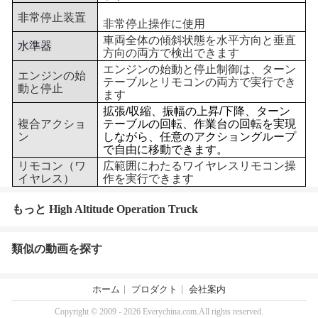
非常停止装置
非常停止操作に使用
車両全体の傾斜状態を水平方向と垂直
水準器
方向の両方で検出できます
エンジンの始動と停止制御は、ターン
エンジンの始
テーブルとリモコンの両方で実行でき
動と停止
ます
拡張/収縮、振幅の上昇/下降、ターン
複合アクショ
テーブルの回転、作業台の回転を実現
ン
しながら、任意のアクショングループ
で自由に移動できます。
リモコン（ワ
広範囲にわたるワイヤレスリモコン操
イヤレス）
作を実行できます
もっと High Altitude Operation Truck
類似の動画を探す
ホーム
プロダクト
会社案内
Copyright © 2009 - 2026 Everychina.com.All rights reserved.