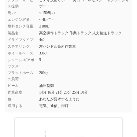
アフターサービ
ビデオ技術サポート 海外コールセンター オンラインサ
ス提供:
ポート
馬力:
< 150馬力
エンジン容量:
< 4L="">
燃料タンク容量:
≤100L
製品名:
高空操作トラック 作業トラック 人力輸送トラック
ドライブタイプ:
4x2
ステアリング:
左ハンドル高所作業車
ホイールベース:
3360
シャーシ ギアボ
5
ックス:
プラットホーム
200kg
の負荷:
ビーム:
油圧制御
作業高度:
14分 16分 21分 23分 25分 30分
色:
あなたが要求するように
適用する:
電気、通信、街灯