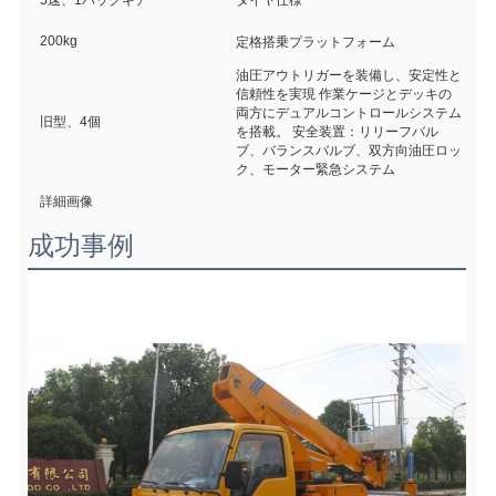
5速、1バックギア
タイヤ仕様
200kg
2
定格搭乗プラットフォーム
油圧アウトリガーを装備し、安定性と
信頼性を実現 作業ケージとデッキの
両方にデュアルコントロールシステム
旧型、4個
を搭載。 安全装置：リリーフバル
ブ、バランスバルブ、双方向油圧ロッ
ク、モーター緊急システム
詳細画像
成功事例