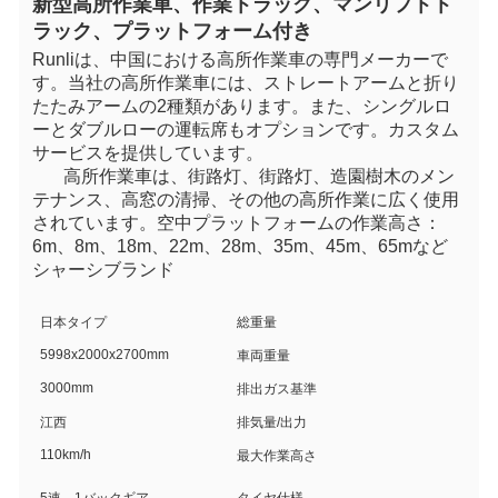
新型高所作業車、作業トラック、マンリフトト
ラック、プラットフォーム付き
Runliは、中国における
高所作業車
の専門メーカーで
す。当社の高所作業車には、ストレートアームと折り
たたみアームの2種類があります。また、シングルロ
ーとダブルローの運転席もオプションです。カスタム
サービスを提供しています。
高所作業車
は、街路灯、街路灯、造園樹木のメン
テナンス、高窓の清掃、その他の高所作業に広く使用
されています。
空中プラットフォームの作業高さ：
6m、8m、18m、22m、28m、35m、45m、65mなど
シャーシブランド
4
日本タイプ
総重量
5998x2000x2700mm
4
車両重量
3000mm
排出ガス基準
2
江西
排気量/出力
110km/h
1
最大作業高さ
6