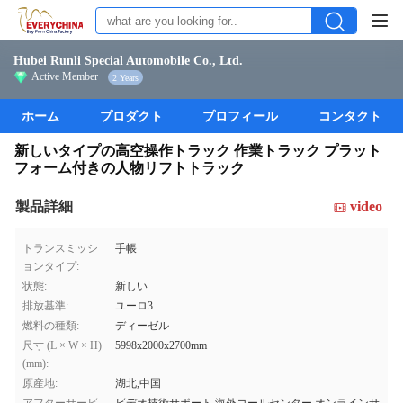
Hubei Runli Special Automobile Co., Ltd.
Active Member
2 Years
ホーム
プロダクト
プロフィール
コンタクト
新しいタイプの高空操作トラック 作業トラック プラット
フォーム付きの人物リフトトラック
製品詳細
video
トランスミッシ
手帳
ョンタイプ:
状態:
新しい
排放基準:
ユーロ3
燃料の種類:
ディーゼル
尺寸 (L × W × H)
5998x2000x2700mm
(mm):
原産地:
湖北,中国