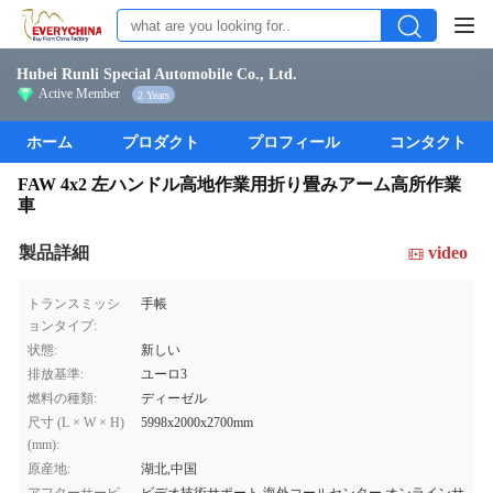
Hubei Runli Special Automobile Co., Ltd.
Active Member
2 Years
ホーム
プロダクト
プロフィール
コンタクト
FAW 4x2 左ハンドル高地作業用折り畳みアーム高所作業
車
製品詳細
video
トランスミッシ
手帳
ョンタイプ:
状態:
新しい
排放基準:
ユーロ3
燃料の種類:
ディーゼル
尺寸 (L × W × H)
5998x2000x2700mm
(mm):
原産地:
湖北,中国