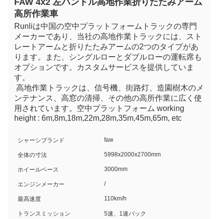
FAW 4x2 左ハンドル高地作業折りたたみアーム
高所作業車
Runliは中国の空中プラットフォームトラックの専門
メーカーであり、当社の高地作業トラックには、スト
レートアームと折りたたみアームの2つのタイプがあ
ります。また、シングルローとダブルローの運転席も
オプションです。カスタムサービスを提供していま
す。
高地作業トラック
は、信号機、街路灯、造園樹木のメ
ンテナンス、高窓の清掃、その他の高所作業に広く使
用されています。
空中プラットフォーム w
orking 
height : 6m,8m,18m,22m,28m,35m,45m,65m, etc
faw
シャーシブランド
5998x2000x2700mm
全体の寸法
3000mm
ホイールベース
/
エンジンメーカー
110km/h
最高速度
トランスミッション
5速、1速バック