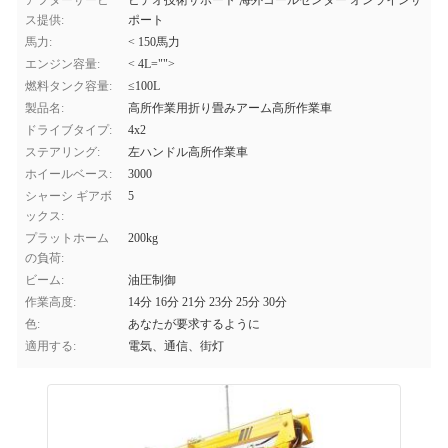
アフターサービ
ビデオ技術サポート 海外コールセンター オンラインサ
ス提供:
ポート
馬力:
< 150馬力
エンジン容量:
< 4L="">
燃料タンク容量:
≤100L
製品名:
高所作業用折り畳みアーム高所作業車
ドライブタイプ:
4x2
ステアリング:
左ハンドル高所作業車
ホイールベース:
3000
シャーシ ギアボ
5
ックス:
プラットホーム
200kg
の負荷:
ビーム:
油圧制御
作業高度:
14分 16分 21分 23分 25分 30分
色:
あなたが要求するように
適用する:
電気、通信、街灯