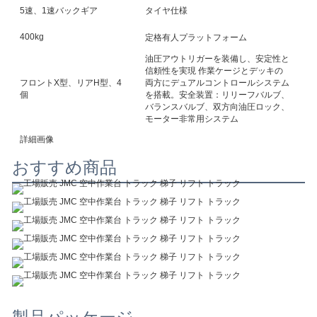
6.
5速、1速バックギア
タイヤ仕様
400kg
2
定格有人プラットフォーム
油圧アウトリガーを装備し、安定性と
信頼性を実現 作業ケージとデッキの
フロントX型、リアH型、4
両方にデュアルコントロールシステム
個
を搭載。安全装置：リリーフバルブ、
バランスバルブ、双方向油圧ロック、
モーター非常用システム
詳細画像
おすすめ商品