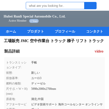
Hubei Runli Special Automobile Co., Ltd.
Active Member
2 Years
ホーム
プロダクト
プロフィール
コンタクト
工場販売 JMC 空中作業台 トラック 梯子 リフト トラック
製品詳細
video
トランスミッシ
手帳
ョンタイプ:
状態:
新しい
排放基準:
ユーロ3
燃料の種類:
ディーゼル
尺寸 (L × W × H)
5998x2000x2700mm
(mm):
原産地:
湖北,中国
アフターサービ
ビデオ技術サポート 海外コールセンター オンラインサ