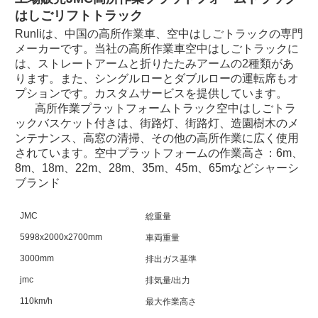
はしごリフトトラック
Runliは、中国の
高所作業車、空中はしごトラック
の専門
メーカーです。当社の高所作業車
空中はしごトラック
に
は、ストレートアームと折りたたみアームの2種類があ
ります。また、シングルローとダブルローの運転席もオ
プションです。カスタムサービスを提供しています。
高所作業プラットフォームトラック
空中はしごトラ
ック
バスケット付き
は、街路灯、街路灯、造園樹木のメ
ンテナンス、高窓の清掃、その他の高所作業に広く使用
されています。
空中プラットフォームの作業高さ：6m、
8m、18m、22m、28m、35m、45m、65mなど
シャーシ
ブランド
JMC
44
総重量
5998x2000x2700mm
43
車両重量
3000mm
排出ガス基準
ユ
jmc
23
排気量/出力
110km/h
12
最大作業高さ