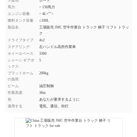
ス提供:
ポート
馬力:
< 150馬力
エンジン容量:
< 4L="">
燃料タンク容量:
≤100L
製品名:
工場販売 JMC 空中作業台 トラック 梯子 リフト トラッ
ク
ドライブタイプ:
4x2
ステアリング:
左ハンドル高所作業車
ホイールベース:
3360
シャーシ ギアボ
5
ックス:
プラットホーム
200kg
の負荷:
ビーム:
油圧制御
作業高度:
36m
色:
あなたが要求するように
適用する:
電気、通信、街灯