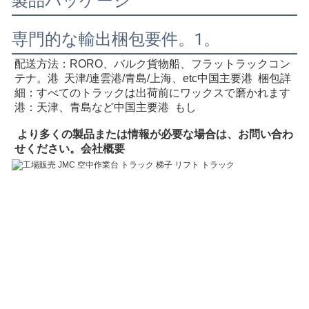
製品パッケージ
専門的な輸出梱包要件。1。
配送方法：RORO、バルク貨物船、フラットラックコン
テナ
。港  天津/連雲港/青島/上海、e
tc中国主要港
  梱包詳
細：すべてのトラックは出荷前にワックスで磨かれます  
港：天津、青島など中国主要港  
もし
 より多くの製品または情報が必要な場合は、お問い合わ
せください。
会社概要