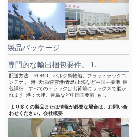
製品パッケージ
専門的な輸出梱包要件。 1.
配送方法：RORO、バルク貨物船、フラットラックコ
ンテナ
 。 港  天津/連雲港/青島/上海など
中国主要港
  梱
包詳細：すべてのトラックは出荷前にワックスで磨か
れます  港：天津、青島など中国主要港  
もし
 より多くの製品または情報が必要な場合は、お問い合
わせください。
会社概要