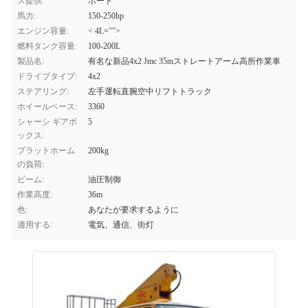
ス提供:
ポート
馬力:
150-250hp
エンジン容量:
< 4L="">
燃料タンク容量:
100-200L
製品名:
有名な新品4x2 Jmc 35mストレートアーム高所作業車
ドライブタイプ:
4x2
ステアリング:
左手運転直腕空中リフトトラック
ホイールベース:
3360
シャーシ ギアボ
5
ックス:
プラットホーム
200kg
の負荷:
ビーム:
油圧制御
作業高度:
36m
色:
あなたが要求するように
適用する:
電気、通信、街灯