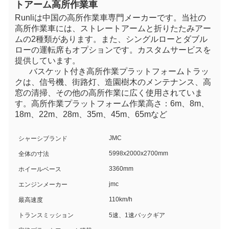
トアーム高所作業車
Runliは中国の高所作業車専門メーカーです。当社の
高所作業車には、ストレートアームと折りたたみアー
ムの2種類があります。また、シングルローとダブル
ローの運転席もオプションです。カスタムサービスを
提供しています。
バスケット付き高所作業プラットフォームトラッ
ク
は、信号機、街路灯、造園樹木のメンテナンス、高
窓の清掃、その他の高所作業に広く使用されていま
す。
高所作業プラットフォーム
作業高さ：6m、8m、
18m、22m、28m、35m、45m、65mなど
JMC
シャーシブランド
5998x2000x2700mm
全体の寸法
3360mm
ホイールベース
jmc
エンジンメーカー
110km/h
最高速度
トランスミッション
5速、1速バックギア