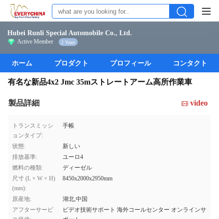
Hubei Runli Special Automobile Co., Ltd.
Active Member
2 Years
ホーム
プロダクト
プロフィール
コンタクト
有名な新品4x2 Jmc 35mストレートアーム高所作業車
製品詳細
video
トランスミッシ
手帳
ョンタイプ:
状態:
新しい
排放基準:
ユーロ4
燃料の種類:
ディーゼル
尺寸 (L × W × H)
8450x2000x2950mm
(mm):
原産地:
湖北,中国
アフターサービ
ビデオ技術サポート 海外コールセンター オンラインサ