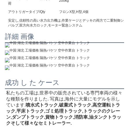
200kg
定
荷
アウトリガータイプ/Qty
フロンX型,H型,4個
安定し,信頼性の高い水力出力機は,作業ケージとデッキの両方で二重制御システ
バルブ,双方向水力ロック,モーター緊急システム
詳細 画像
成功 し た ケース
私たちの工場は,世界中の販売されている専門車両の様々
な種類を作りました. 写真は,海外に大量にモデルを示し
ています.
噴水式トラック,破棄式トラック,高空運転トラ
ック,平床トラック,ゴミ処理トラック,トラックのクレー
ン,ダンプトラック,貨物トラック,消防車,油タンクトラッ
クそして様々なセミトレーラー.