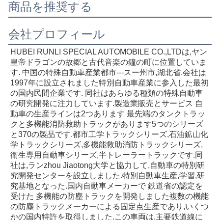
商品を推奨する
会社プロフィール
HUBEI RUNLI SPECIAL AUTOMOBILE CO.,LTDは,ヤン
皇帝ドラゴンの故郷と古代音楽の鐘の町に位置していま
す. 中国の特殊自動車産業都市---スー州市,湖北省.会社は
1997年に設立されました特別自動車産業に参入した最初
の国内民間企業です. 同社はあらゆる種類の特殊自動車
の研究開発に注力しています.製造業販売とサービス 自
動車の生産ラインは2つあります 最先端のタンクトラッ
クと多機能消防救助トラックがあります5つのシリーズ
と370の製品です.都市工学トラックシリーズ,石油鉱山化
学トラックシリーズ,多機能救助消防トラックシリーズ,
衛生専用自動車シリーズ,半トレーラートラックです.同
社は,ランzhou Jiaotong大学と協力して,自動車の特別研
究開発センターを設立しました.特別自動車生産,学習,研
究基地となった.国内自動車メーカーで 鉄道省の認定を
受けた 多機能の防塵トラックを開発しました複数の機能
の防塵トラックメーカーによる固定点生産であり,いくつ
かの国内特許を取得しました.この車両は,主要鉄道線に