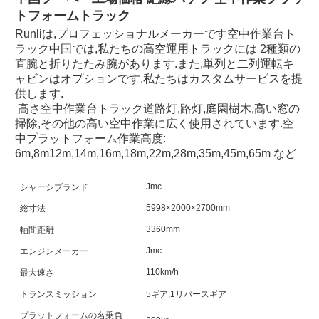
トフォームトラック
Runliは,プロフェッショナルメーカーです
空中作業台ト
ラック
中国では,私たちの高空運用トラックには 2種類の
直腕と折りたたみ腕があります.また,単列と二列運転キ
ャビンはオプションです.私たちはカスタムサービスを提
供します.
高さ
空中作業台トラック
道路灯,路灯,庭園樹木,高い窓の
掃除,その他の高い空中作業に広く使用されています.
空
中プラットフォーム
作業高度: 
6m,8m
12m,14m,16m,
18m,22m,28m,35m,45m,65m など
Jmc
シャーシブランド
総
5998×2000×2700mm
総寸法
体
3360mm
軸間距離
排
Jmc
エンジンメーカー
運
110km/h
最大速さ
最
トランスミッション
5ギア,1リバースギア
タ
プラットフォームの名乗負