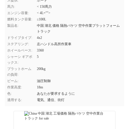
ス提供:
ポート
馬力:
< 150馬力
エンジン容量:
< 4L="">
燃料タンク容量:
≤100L
製品名:
中国 湖北 価格 隔熱バケツ 空中作業プラットフォーム
トラック
ドライブタイプ:
4x2
ステアリング:
左ハンドル高所作業車
ホイールベース:
3360
シャーシ ギアボ
5
ックス:
プラットホーム
200kg
の負荷:
ビーム:
油圧制御
作業高度:
18m
色:
あなたが要求するように
適用する:
電気、通信、街灯