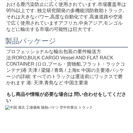
おける塵汚染防止に広く使用されています.市場覆盖率は
95%以上です. 独立研究開発の多機能消防救助トラック,
それは大きなパワー,高度な自動化です.高速道路や空港
で広く使用されていますアフリカ,中央アジア,モンゴル
などに輸出する市場の可能性は巨大です.
製品パッケージ
プロフェッショナルな輸出包装の要件
輸送方
法:RORO,BULK CARGO Vessel AND FLAT RACK 
CONTAINER (ロロ,ブール・貨物船,フラット・ラックコ
ンテナ)
港 天津 / 梁陽 / 青島 / 上海
tc 中国の主要港
パッケ
ージの詳細: すべてのトラックは運送前にワックスで磨
かれます 港: 天津,青島など 中国主要港
もし
商品や情報が必要な場合は 問い合わせをしてくださ
い