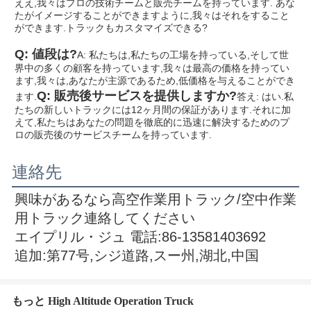
ええ,我々はプロの技術チームと販売チームを持っています. あな
たがイメージすることができますように,我々はそれをすること
ができます.
トラックもカスタマイズできる?
Q: 値段は?
A: 私たちは,私たちの工場を持っている,そして世
界中の多くの顧客を持っています,我々は最高の価格を持ってい
ます,我々は,あなたが主源であるため,低価格を与えることができ
Q: 販売後サービスを提供しますか?
ます.
答え: はい.私
たちの新しいトラックには12ヶ月間の保証があります.それに加
えて,私たちはあなたの問題を徹底的に迅速に解決するためのプ
ロの販売後のサービスチームを持っています.
連絡先
興味があるなら
高空作業用トラック/空中作業
用トラック
連絡してください
エイプリル・ジュ 電話:86-13581403692
追加:第77号,シジ道路,スー州,湖北,中国
もっと High Altitude Operation Truck