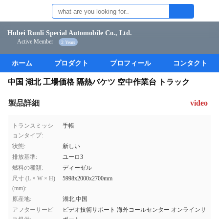
Hubei Runli Special Automobile Co., Ltd.
Active Member
2 Years
ホーム
プロダクト
プロフィール
コンタクト
中国 湖北 工場価格 隔熱バケツ 空中作業台 トラック
製品詳細
video
トランスミッシ
手帳
ョンタイプ:
状態:
新しい
排放基準:
ユーロ3
燃料の種類:
ディーゼル
尺寸 (L × W × H)
5998x2000x2700mm
(mm):
原産地:
湖北,中国
アフターサービ
ビデオ技術サポート 海外コールセンター オンラインサ