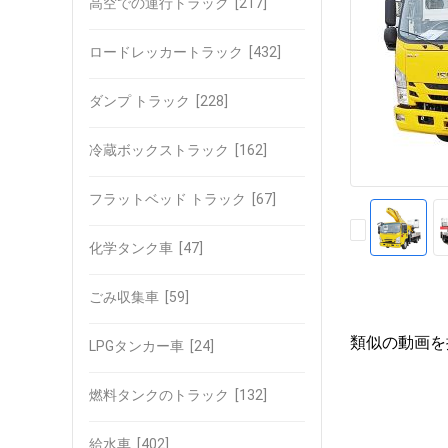
高空での運行トラック
[217]
ロードレッカートラック
[432]
ダンプ トラック
[228]
冷蔵ボックストラック
[162]
フラットベッド トラック
[67]
化学タンク車
[47]
ごみ収集車
[59]
類似の動画を
LPGタンカー車
[24]
燃料タンクのトラック
[132]
給水車
[402]