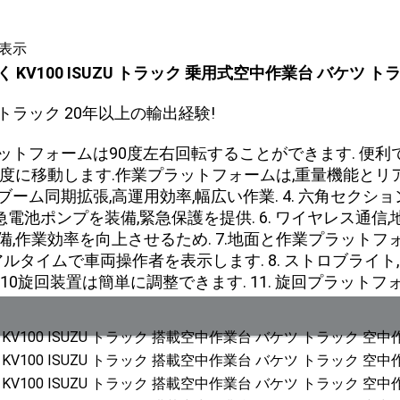
表示
 KV100 ISUZU トラック 乗用式空中作業台 バケツ トラ
トラック 20年以上の輸出経験!
ラットフォームは90度左右回転することができます. 便利で
高度に移動します.作業プラットフォームは,重量機能とリアル
ブーム同期拡張,高運用効率,幅広い作業. 4. 六角セクシ
DC緊急電池ポンプを装備,緊急保護を提供. 6. ワイヤレ
備,作業効率を向上させるため. 7.地面と作業プラット
アルタイムで車両操作者を表示します. 8. ストロブライト,
10旋回装置は簡単に調整できます. 11. 旋回プラットフ