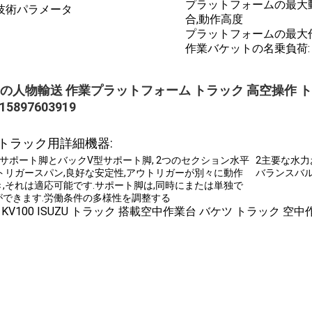
プラットフォームの最大動作
技術パラメータ
合,動作高度
プラットフォームの最大作業
作業バケットの名乗負荷: 2
の人物輸送 作業プラットフォーム トラック 高空操作 ト
15897603919
トラック用詳細機器:
H型サポート脚とバックV型サポート脚, 2つのセクション水平
2主要な水力
トリガースパン,良好な安定性,アウトリガーが別々に動作
バランスバル
,それは適応可能です.サポート脚は,同時にまたは単独で
ができます.労働条件の多様性を調整する