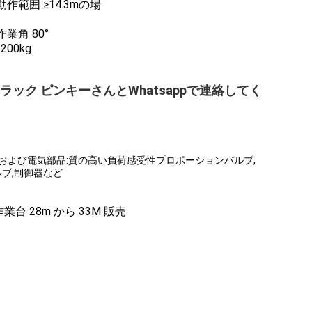
範囲 ≥14.3mの場
角 80°
00kg
ラック ピンキーさんとWhatsappで連絡してく
および電気部品:質の高い負荷感受性プロポーションバルブ,
ブ,制御器など