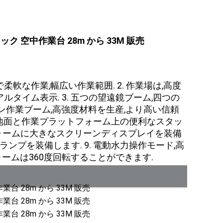
ック 空中作業台 28m から 33M 販売
柔軟な作業,幅広い作業範囲. 2. 作業場は,高度
タイム表示. 3. 五つの望遠鏡ブーム,四つの
ョン作業ブーム,高強度材料を生産,より高い信頼
ス通信,地面と作業プラットフォーム上の便利なスタッ
フォームに大きなスクリーンディスプレイを装備
ランプを装備します. 9. 電動水力操作モード,高
ォームは360度回転することができます.