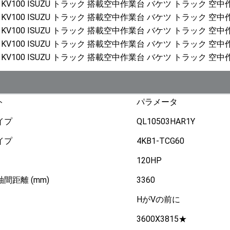
ト
パラメータ
イプ
QL10503HAR1Y
イプ
4KB1-TCG60
120HP
間距離 (mm)
3360
HがVの前に
3600X3815★