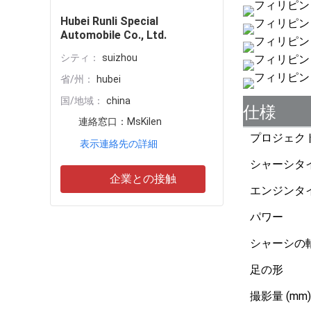
Hubei Runli Special
Automobile Co., Ltd.
シティ：
suizhou
省/州：
hubei
国/地域：
china
仕様
連絡窓口：
MsKilen
プロジェク
表示連絡先の詳細
シャーシタ
企業との接触
エンジンタ
パワー
シャーシの軸
足の形
撮影量 (mm)