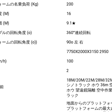
ームの名乗負荷 (Kg)
200
(M)
16
(M)
9.1★
ルの回転角度 (o)
360°連続回転
ームの回転角度 (o))
90o 左 右
7750X2000X3150 2950
/h)
100
2
18M/20M/22M/28M/32
シノトラック ホウ 36m 
名前
ホウ 望遠鏡隔離 空中作
ラック
地面からのプラットフォー
プラットフォームの最大走