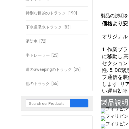
特別な目的のトラック
[190]
製品の説明を
価格より安く
下水道吸水トラック
[83]
オリジナル
消防車
[72]
1. 作業プ
半トレーラー
[25]
に移動し,
セクション
道のSweepingのトラック
[29]
性. 5. 
フ通信を装
します. リ
他のトラック
[55]
い運用効率 
製品説明
企業との接触