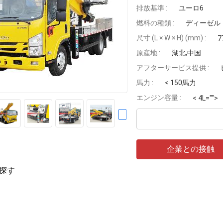
排放基準 :
ユーロ6
燃料の種類 :
ディーゼル
尺寸 (L × W × H) (mm) :
7
原産地 :
湖北,中国
アフターサービス提供 :
馬力 :
< 150馬力
エンジン容量 :
< 4L="">
企業との接触
探す