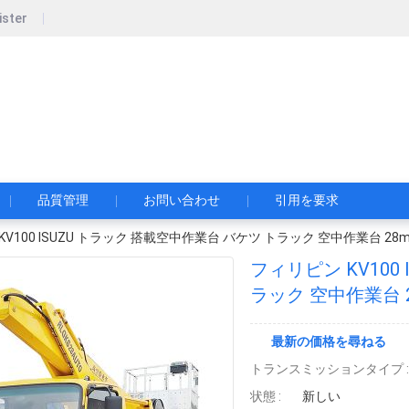
ister
pecial Automobile Co., Ltd.
限公司
品質管理
お問い合わせ
引用を要求
V100 ISUZU トラック 搭載空中作業台 バケツ トラック 空中作業台 28m
フィリピン KV100
ラック 空中作業台 2
最新の価格を尋ねる
トランスミッションタイプ :
状態 :
新しい