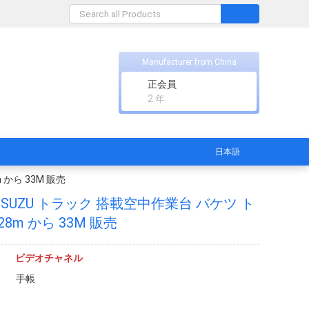
Manufacturer from China
正会員
2 年
日本語
 から 33M 販売
 ISUZU トラック 搭載空中作業台 バケツ ト
8m から 33M 販売
ビデオチャネル
手帳