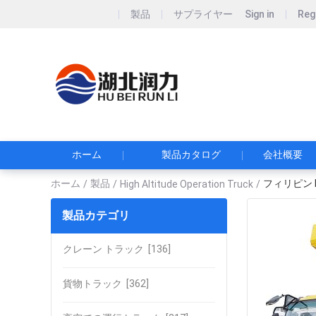
製品
サプライヤー
Sign in
Reg
Hubei Runli S
湖北润力专用汽车有
ホーム
製品カタログ
会社概要
ホーム
製品
フィリピン K
/
/
High Altitude Operation Truck
/
製品カテゴリ
クレーン トラック
[136]
貨物トラック
[362]