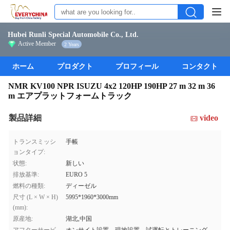
Hubei Runli Special Automobile Co., Ltd.
Active Member
2 Years
ホーム
プロダクト
プロフィール
コンタクト
NMR KV100 NPR ISUZU 4x2 120HP 190HP 27 m 32 m 36
m エアプラットフォームトラック
製品詳細
video
トランスミッシ
手帳
ョンタイプ:
状態:
新しい
排放基準:
EURO 5
燃料の種類:
ディーゼル
尺寸 (L × W × H)
5995*1960*3000mm
(mm):
原産地:
湖北,中国