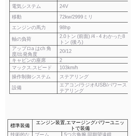
電気システム
24V
移動
72
kw/
2999
ミリ
エンジンの馬力
98
hp
2.
0
トン (前面) /
4 - 4 わかった8
軸の負荷
トン (後ろ)
アップロ
a は
ch 角
2
0
/
12
度/出発角度
キャビンの座席
2
マックス.スピード
1
03
km/h
操作制御システム
ステアリング
エアコン/ラジオ
/
USB/パワース
設備
テアリング
エンジン装置,エマージングパワーユニッ
標準装備
トで装備
技術的な
ブーム
5つ
六角腕,同期望遠鏡