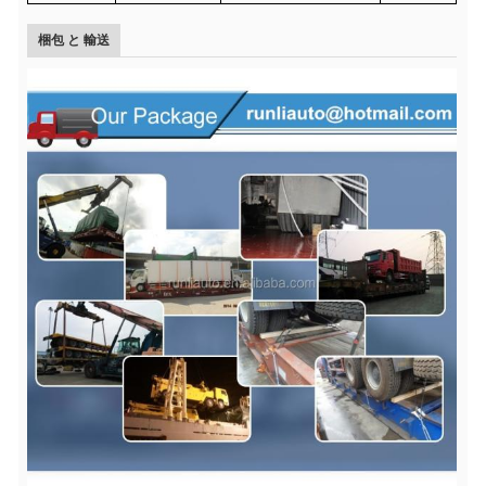
梱包 と 輸送