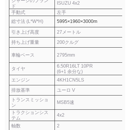
シャーシのブラン
ISUZU 4x2
ド
手動式
左手
総寸法 (L*W*H)
5995×1960×3000m
引き上げ高度
27
メートル
持ち上げ重量
200
クルグ
車輪ベース
2795
mm
6.50R16LT 10PR
タイヤ
(6+1 余分な)
エンジン
4KH1CN5LS
排放基準
ユーロ
V
トランスミッショ
MSB
5速
ン
トラクションシス
4x
2
テム
軸数
2