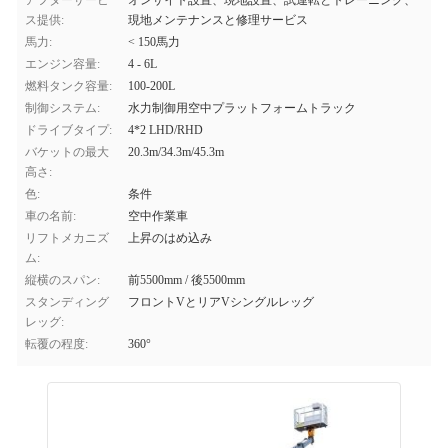
アフターサービ
オンサイト設置、現地設置、試運転とトレーニング、
ス提供:
現地メンテナンスと修理サービス
馬力:
< 150馬力
エンジン容量:
4 - 6L
燃料タンク容量:
100-200L
制御システム:
水力制御用空中プラットフォームトラック
ドライブタイプ:
4*2 LHD/RHD
バケットの最大
20.3m/34.3m/45.3m
高さ:
色:
条件
車の名前:
空中作業車
リフトメカニズ
上昇のはめ込み
ム:
縦横のスパン:
前5500mm / 後5500mm
スタンディング
フロントVとリアVシングルレッグ
レッグ:
転覆の程度:
360°