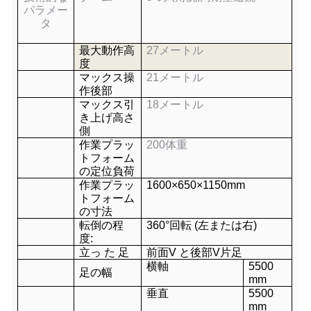
パラメー
タ
最大動作高
27
メートル
度
マックス操
21
メートル
作
後部
マックス
引
18メートル
き上げ
高さ
側
作業プラッ
200
体重
トフォーム
の定位負荷
作業プラッ
1600×
650
×11
50
mm
トフォーム
の寸法
転倒の程
360°回転 (左または右)
度:
立っ た 足
前面
V と
後部
V
片足
横軸
55
00
足の幅
mm
垂直
55
00
mm