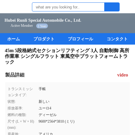
Hubei Runli Special Automobile Co., Ltd.
Active Member
2 Years
ホーム
プロダクト
プロフィール
コンタクト
45m 5段格納式セクションリフティング 3人 自動制御 高所
作業車 シングルフラット 東風空中プラットフォームトラ
ック
製品詳細
video
トランスミッシ
手帳
ョンタイプ:
状態:
新しい
排放基準:
ユーロ4
燃料の種類:
ディーゼル
尺寸 (L × W × H)
9600*2564*3810 (ミリ)
(mm):
原産地:
アメリカ