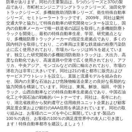
防車があります。同社の主要製品は、5つのシリーズと370の製
品であり、市町村エンジニアリングトラックシリーズ、油田化学
トラックシリーズ、多機能救助消防車シリーズ、衛生特殊自動車
シリーズ、セミトレーラートラックです。 2009年、同社は蘭州
交通大学と協力して特殊自動車の研究開発センターを設立し、国
内の自動車メーカーで唯一鉄道省の認証を取得した多機能防塵ト
ラックを開発し、最初の特殊自動車生産、学習、研究拠点とな
り、多機能防塵トラックメーカーの指定生産拠点であり、多くの
国内特許を取得しており、この車両は主要な鉄道線の粉塵汚染防
止に広く使用されており、市場カバレッジは95％を超えていま
す。独立した研究開発の多機能消防救助トラックは、大出力、高
度な自動化であり、高速道路や空港で広く使用されており、アフ
リカ、中央アジア、モンゴルなどの国に輸出されており、市場の
潜在力は非常に大きいです。同社は21の省と都市に販売および
サービスアウトレットを設立し、直販と流通モデルを組み合わ
せ、国内の主要な石油および危険物輸送企業との良好な長期的な
協力関係を構築しています。同社は、東風、解放、福田、中国ト
ラック、山西自動車などの特殊自動車生産拠点であり、中国石油
化工と中国石油の戦略的パートナーです。同社は、長年にわた
り、湖北省政府から契約遵守と信用維持ユニット企業および顧客
満足度企業および銀行のAAA信用を承認されています。同社の取
り組みは、お客様のニーズを中心に展開しています-製品の
100％の責任、お客様の100％の満足度世界中の友人に引き渡し
ます！特殊自動車都市を建設しましょう！