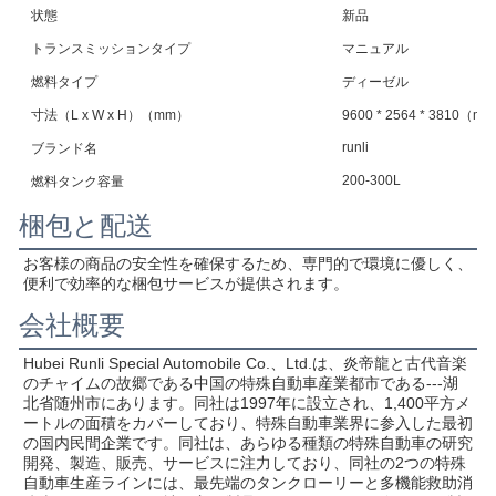
状態
新品
トランスミッションタイプ
マニュアル
燃料タイプ
ディーゼル
寸法（L x W x H）（mm）
9600 * 2564 * 3810（m
runli
ブランド名
200-300L
燃料タンク容量
梱包と配送
お客様の商品の安全性を確保するため、専門的で環境に優しく、
便利で効率的な梱包サービスが提供されます。
会社概要
Hubei Runli Special Automobile Co.、Ltd.は、炎帝龍と古代音楽
のチャイムの故郷である中国の特殊自動車産業都市である---湖
北省随州市にあります。同社は1997年に設立され、1,400平方メ
ートルの面積をカバーしており、特殊自動車業界に参入した最初
の国内民間企業です。同社は、あらゆる種類の特殊自動車の研究
開発、製造、販売、サービスに注力しており、同社の2つの特殊
自動車生産ラインには、最先端のタンクローリーと多機能救助消