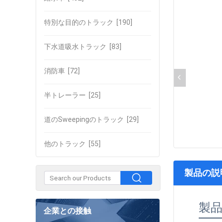
特別な目的のトラック
[190]
下水道吸水トラック
[83]
消防車
[72]
半トレーラー
[25]
道のSweepingのトラック
[29]
他のトラック
[55]
製品の説
製
企業との接触