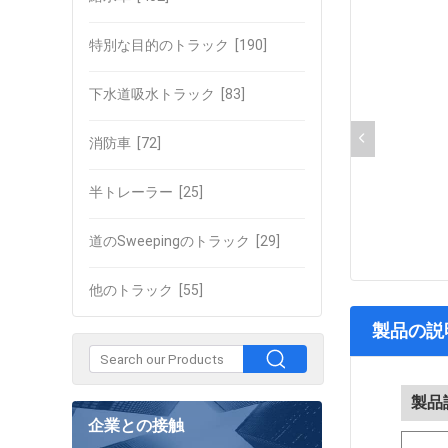
特別な目的のトラック
[190]
下水道吸水トラック
[83]
消防車
[72]
半トレーラー
[25]
道のSweepingのトラック
[29]
他のトラック
[55]
製品の説
製品
企業との接触