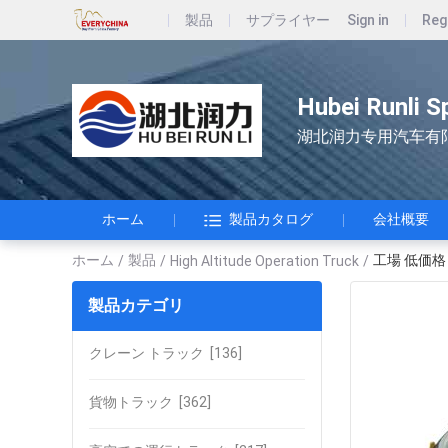
製品
サプライヤー
Sign in
Reg
Hubei Runli S
湖北润力专用汽车有
ホーム
製品カタログ
会社概要
ホーム
製品
工場 低価格
/
/
High Altitude Operation Truck
/
製品カテゴリ
クレーン トラック
[136]
貨物トラック
[362]