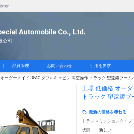
ister
pecial Automobile Co., Ltd.
限公司
品質管理
お問い合わせ
引用を要求
 オーダーメイド DFAC ダブルキャビン 高空操作 トラック 望遠鏡ブー
工場 低価格 オーダ
トラック 望遠鏡ブ
ラック
最新の価格を尋ねる
トランスミッションタイプ :
状態 :
新しい