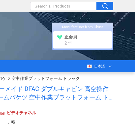
Manufacturer from China
正会員
2 年
日本語
ムバケツ 空中作業プラットフォーム トラック
ーメイド DFAC ダブルキャビン 高空操作
ームバケツ 空中作業プラットフォーム ト
ビデオチャネル
手帳