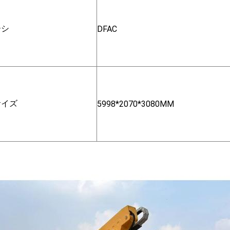
ーシ
DFAC
サイズ
5998*2070*3080MM