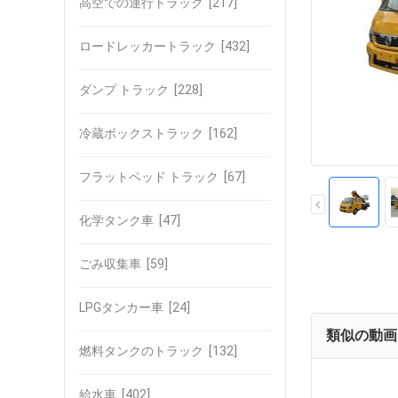
高空での運行トラック
[217]
ロードレッカートラック
[432]
ダンプ トラック
[228]
冷蔵ボックストラック
[162]
フラットベッド トラック
[67]
化学タンク車
[47]
ごみ収集車
[59]
LPGタンカー車
[24]
類似の動画
燃料タンクのトラック
[132]
給水車
[402]