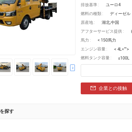
排放基準 :
ユーロ4
燃料の種類 :
ディーゼル
原産地 :
湖北,中国
アフターサービス提供 :
馬力 :
< 150馬力
エンジン容量 :
< 4L="">
燃料タンク容量 :
≤100L
企業との接触
を探す