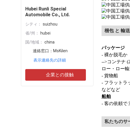
Hubei Runli Special
Automobile Co., Ltd.
シティ：
suizhou
梱包 と 輸送
省/州：
hubei
国/地域：
china
パッケージ
連絡窓口：
MsKilen
- 裸か脱毛か
表示連絡先の詳細
-->コンテナ (20
ロー・ロー輸
企業との接触
- 貨物船
- フラットラ
などなど
船舶
- 客の依頼で
私たちのサ