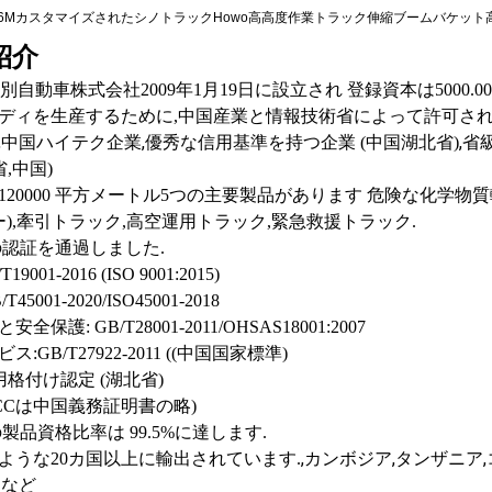
紹介
li 特別自動車株式会社
2009年1月19日に設立され 登録資本は5000
ディを生産するために,中国産業と情報技術省によって許可され
,
,
,
中国ハイテク企業
優秀な信用基準を持つ企業 (中国湖北省)
省
,中国)
平方メートル
120000
5つの主要製品があります 危険な化学物質
),牽引トラック,高空運用トラック,緊急救援トラック.
の認証を通過しました.
9001-2016 (ISO 9001:2015)
45001-2020/ISO45001-2018
保護: GB/T28001-2011/OHSAS18001:2007
:GB/T27922-2011 ((中国国家標準)
用格付け認定 (湖北省)
(CCCは中国義務証明書の略)
製品資格比率は 99.5%に達します.
,
,
,
ような20カ国以上に輸出されています.
カンボジア
タンザニア
ラなど