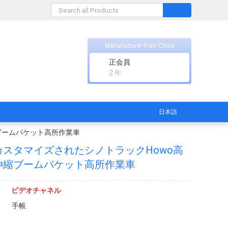
Manufacturer from China
正会員
2 年
日本語
ブームバケット高所作業車
カスタマイズされたシノトラックHowo高
伸縮ブームバケット高所作業車
ビデオチャネル
手帳