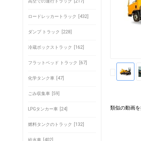
高空での運行トラック
[217]
ロードレッカートラック
[432]
ダンプ トラック
[228]
冷蔵ボックストラック
[162]
フラットベッド トラック
[67]
化学タンク車
[47]
ごみ収集車
[59]
類似の動画を
LPGタンカー車
[24]
燃料タンクのトラック
[132]
給水車
[402]