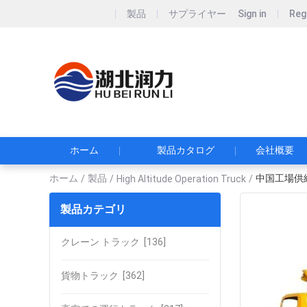
製品
サプライヤー
Sign in
Reg
Hubei Runli S
湖北润力专用汽车有
ホーム
製品カタログ
会社概要
ホーム
製品
中国工場供
/
/
High Altitude Operation Truck
/
製品カテゴリ
クレーン トラック
[136]
貨物トラック
[362]