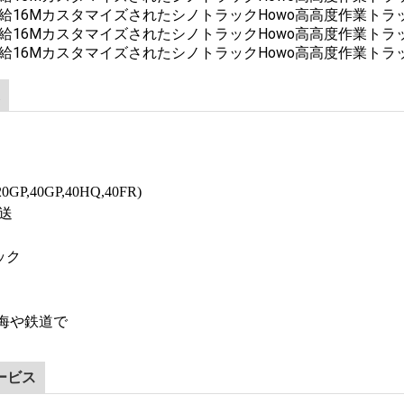
GP,40GP,40HQ,40FR)
送
ック
 海や鉄道で
ービス