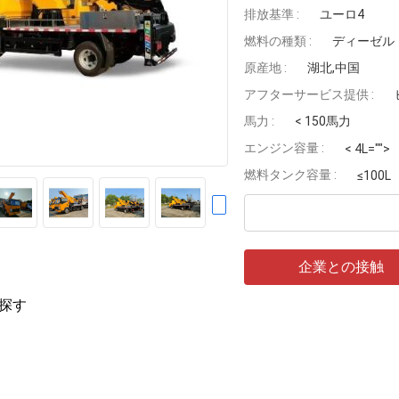
排放基準 :
ユーロ4
燃料の種類 :
ディーゼル
原産地 :
湖北,中国
アフターサービス提供 :
馬力 :
< 150馬力
エンジン容量 :
< 4L="">
燃料タンク容量 :
≤100L
企業との接触
探す