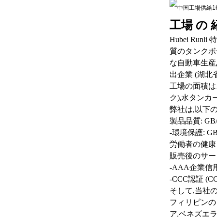
工場 の 
Hubei Run
質のタンクボ
な自動車生産
出企業 (湖北省
工場の面積は
,
ク)
水タンカー
弊社は,以下
製品品質: GB/T1
-環境保護: GB/T
労働者の健康と安全
販売後のサービス
-AAA企業信
-CCC認証 
そして,当社の
フィリピンの
,
ア
ベネズエ