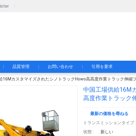
ister
pecial Automobile Co., Ltd.
限公司
品質管理
お問い合わせ
引用を要求
給16MカスタマイズされたシノトラックHowo高高度作業トラック伸縮
中国工場供給16M
高度作業トラック
最新の価格を尋ねる
トランスミッションタイプ :
状態 :
新しい