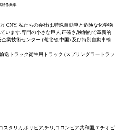
.00万 CNY. 私たちの会社は,特殊自動車と危険な化学物
,
,
ています.専門の小さな巨人
正確さ
独創的で革新的
級企業技術センター (湖北省,中国) 及び特別自動車輸
輸送トラック衛生用トラック (スプリングラートラッ
,
,
,
,
コスタリカ
ボリビア
チリ
コロンビア共和国
エチオピ