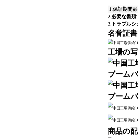
保証期間
1.
顧
必要な書類
2.
トラブルシ
3.
名誉証書
工場の写
商品の配