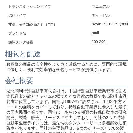
トランスミッションタイプ
マニュアル
燃料タイプ
ディーゼル
8250*2590*3250(mm)
寸法（長さx幅x高さ）（mm）
runli
ブランド名
100-200L
燃料タンク容量
梱包と配送
お客様の商品の安全性をより良く確保するために、専門的で環境
に優しく、便利で効率的な梱包サービスが提供されます。
会社概要
湖北潤利特殊自動車有限公司は、中国特殊自動車産業都市である
古代音楽の龍とチャイムの郷である炎帝龍の故郷である随州市湖
北省に位置しています。同社は1997年に設立され、1,400平方メ
ートルの面積をカバーしており、特殊自動車業界に参入した最初
の国内民間企業です。同社は、あらゆる種類の特殊自動車の研究
開発、製造、販売、サービスに注力しており、同社の2つの特殊
自動車生産ラインには、最先端のタンクローリーと多機能救助消
防車があります。同社の主要製品は、5つのシリーズと370の製