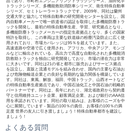
品であり、市町村エンジニアリングトラックシリーズ、油田化学
トラックシリーズ、多機能救助消防車シリーズ、衛生特殊自動車
シリーズ、セミトレーラートラックです。2009年、同社は蘭州
交通大学と協力して特殊自動車の研究開発センターを設立し、国
内自動車メーカーで唯一鉄道省の認証を取得した多機能防塵トラ
ックを開発し、最初の特殊自動車生産、学習、研究拠点となり、
多機能防塵トラックメーカーの指定生産拠点となり、多くの国家
特許を取得し、この車両は主要な鉄道線の粉塵汚染防止に広く使
用されており、市場カバレッジは95％を超えています。また、
高速道路や空港で広く使用され、アフリカ、中央アジア、モンゴ
ルなどに輸出されている、高出力で高度な自動化された多機能消
防救助トラックを独自に研究開発しており、市場の潜在力は非常
に大きいです。同社は21の省と都市に販売およびサービス拠点
を設立し、直販と流通モデルを組み合わせ、国内の主要な石油お
よび危険物輸送企業との良好な長期的な協力関係を構築していま
す。同社は、東風、解放、福田、中国トラック、山西オートなど
の特殊自動車生産拠点であり、中国石油化工と中国石油の戦略的
パートナーです。同社は、長年にわたり、湖北省政府から契約遵
守と信用維持ユニット企業、顧客満足企業、および銀行のAAA信
用を承認されています。同社の取り組みは、お客様のニーズを中
心に展開しています - 製品の100％の責任、お客様の100％の満
足度 世界の友人に引き渡しましょう！特殊自動車都市を建設し
ましょう！
よくある質問