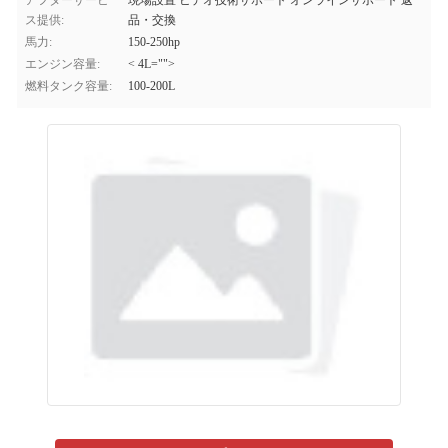
アフターサービ
現場設置 ビデオ技術サポート オンラインサポート 返
ス提供:
品・交換
馬力:
150-250hp
エンジン容量:
< 4L="">
燃料タンク容量:
100-200L