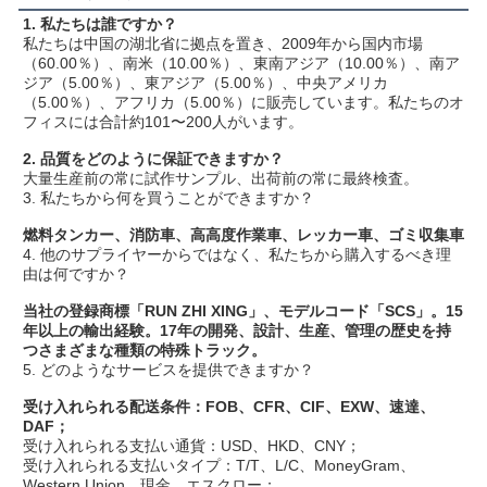
1. 私たちは誰ですか？
私たちは中国の湖北省に拠点を置き、2009年から国内市場
（60.00％）、南米（10.00％）、東南アジア（10.00％）、南ア
ジア（5.00％）、東アジア（5.00％）、中央アメリカ
（5.00％）、アフリカ（5.00％）に販売しています。私たちのオ
フィスには合計約101〜200人がいます。
2. 品質をどのように保証できますか？
大量生産前の常に試作サンプル、出荷前の常に最終検査。
3. 私たちから何を買うことができますか？
燃料タンカー、消防車、高高度作業車、レッカー車、ゴミ収集車
4. 他のサプライヤーからではなく、私たちから購入するべき理
由は何ですか？
当社の登録商標「RUN ZHI XING」、モデルコード「SCS」。15
年以上の輸出経験。17年の開発、設計、生産、管理の歴史を持
つさまざまな種類の特殊トラック。
5. どのようなサービスを提供できますか？
受け入れられる配送条件：FOB、CFR、CIF、EXW、速達、
DAF；
受け入れられる支払い通貨：USD、HKD、CNY；
受け入れられる支払いタイプ：T/T、L/C、MoneyGram、
Western Union、現金、エスクロー；