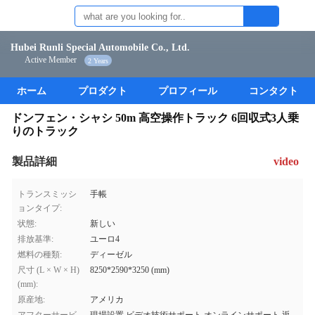
Hubei Runli Special Automobile Co., Ltd.
Active Member
2 Years
ホーム
プロダクト
プロフィール
コンタクト
ドンフェン・シャシ 50m 高空操作トラック 6回収式3人乗
りのトラック
製品詳細
video
トランスミッシ
手帳
ョンタイプ:
状態:
新しい
排放基準:
ユーロ4
燃料の種類:
ディーゼル
尺寸 (L × W × H)
8250*2590*3250 (mm)
(mm):
原産地:
アメリカ