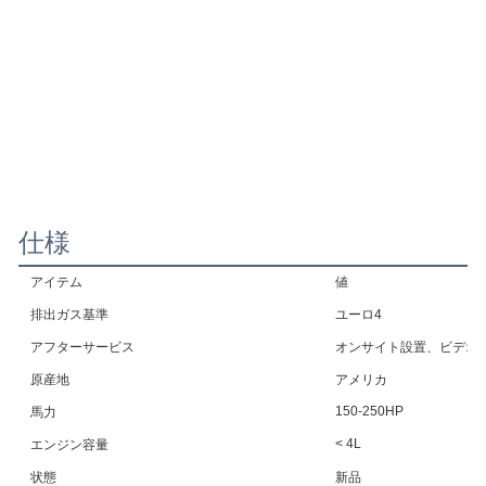
仕様
アイテム
値
排出ガス基準
ユーロ4
アフターサービス
オンサイト設置、ビデオ
原産地
アメリカ
150-250HP
馬力
< 4L
エンジン容量
状態
新品