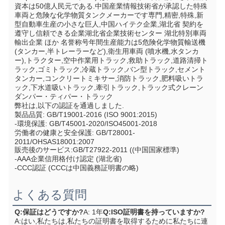
資本は50億人民元である.中国産業情報技術省が承認した特殊
車両と危険な化学物質タンクメーカーです専門,精密,特殊,新
型自動車生産の小さな巨人,中国ハイテク企業,湖北省 契約を
遵守し信頼できる企業湖北省企業技術センター 湖北特別車両
輸出企業 ほか 名誉称号年間生産能力は5危険化学物質輸送機 
(タンカー,半トレーラーなど),衛生用車両 (噴水機,水タンカ
ー),トラクター,空中作業用トラック,救助トラック,道路清掃ト
ラック,ゴミトラック,冷蔵トラック,バン型トラック,セメント
タンカー,コンクリートミキサー,消防トラック,肥料吸いトラ
ック,下水道吸いトラック,牽引トラック,トラック式クレーン
ダンパー・ティパー・トラック
弊社は,以下の認証を通過しました.
製品品質: GB/T19001-2016 (ISO 9001:2015)
-環境保護: GB/T45001-2020/ISO45001-2018
労働者の健康と安全保護: GB/T28001-
2011/OHSAS18001:2007
販売後のサービス:GB/T27922-2011 ((中国国家標準)
-AAA企業信用格付け認定 (湖北省)
-CCC認証 (CCCは中国義務証明書の略)
よくある質問
Q:保証はどうですか?
A: 1年
Q:ISO証明書を持っていますか?
A:はい,私たちは,私たちの証明書を取得するために私たちに連