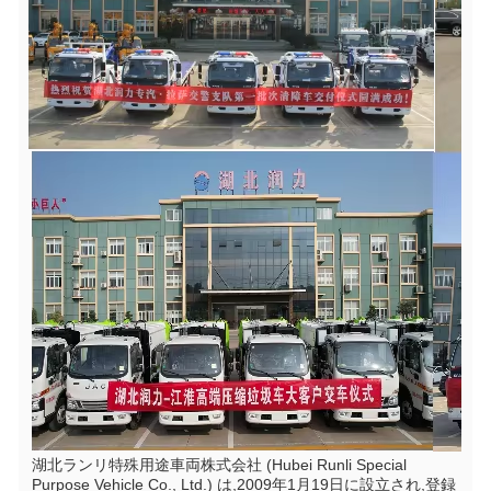
湖北ランリ特殊用途車両株式会社 (Hubei Runli Special 
Purpose Vehicle Co., Ltd.) は,2009年1月19日に設立され,登録