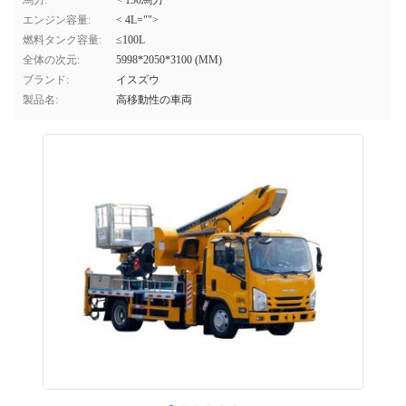
馬力:
< 150馬力
エンジン容量:
< 4L="">
燃料タンク容量:
≤100L
全体の次元:
5998*2050*3100 (MM)
ブランド:
イスズウ
製品名:
高移動性の車両