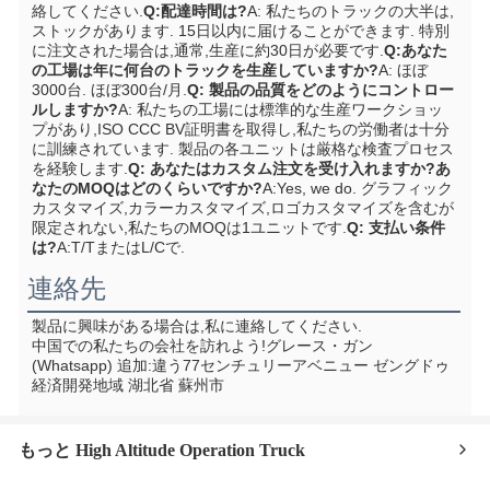
絡してください.
Q:配達時間は?
A: 私たちのトラックの大半は,
ストックがあります. 15日以内に届けることができます. 特別
に注文された場合は,通常,生産に約30日が必要です.
Q:あなた
の工場は年に何台のトラックを生産していますか?
A: ほぼ
3000台. ほぼ300台/月.
Q: 製品の品質をどのようにコントロー
ルしますか?
A: 私たちの工場には標準的な生産ワークショッ
プがあり,ISO CCC BV証明書を取得し,私たちの労働者は十分
に訓練されています. 製品の各ユニットは厳格な検査プロセス
を経験します.
Q: あなたはカスタム注文を受け入れますか?あ
なたのMOQはどのくらいですか?
A:Yes, we do. グラフィック
カスタマイズ,カラーカスタマイズ,ロゴカスタマイズを含むが
限定されない,私たちのMOQは1ユニットです.
Q: 支払い条件
は?
A:T/TまたはL/Cで.
連絡先
製品に興味がある場合は,私に連絡してください.
中国での私たちの会社を訪れよう!
グレース・ガン 
(Whatsapp) 追加:
違う77センチュリーアベニュー ゼングドゥ
経済開発地域 湖北省 蘇州市
もっと High Altitude Operation Truck