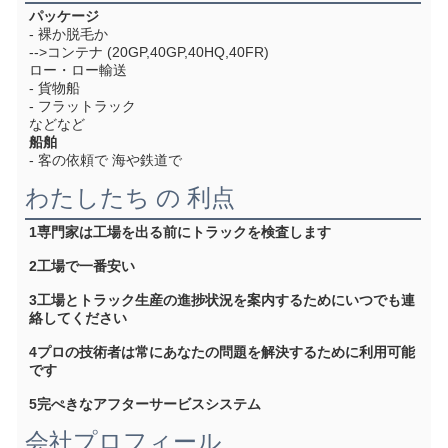
パッケージ
- 裸か脱毛か
-->コンテナ (20GP,40GP,40HQ,40FR)
ロー・ロー輸送
- 貨物船
- フラットラック
などなど
船舶
- 客の依頼で 海や鉄道で
わたしたち の 利点
1専門家は工場を出る前にトラックを検査します
2工場で一番安い
3工場とトラック生産の進捗状況を案内するためにいつでも連
絡してください
4プロの技術者は常にあなたの問題を解決するために利用可能
です
5完ぺきなアフターサービスシステム
会社プロフィール