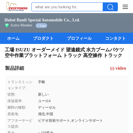
Hubei Runli Special Automobile Co., Ltd.
Active Member
2 Years
ホーム
プロダクト
プロフィール
コンタクト
工場 ISUZU オーダーメイド 望遠鏡式 水力ブームバケツ
空中作業プラットフォーム トラック 高空操作 トラック
製品詳細
video
トランスミッシ
手帳
ョンタイプ:
状態:
新しい
排放基準:
ユーロ4
燃料の種類:
ディーゼル
原産地:
湖北,中国
アフターサービ
ビデオ技術サポート,オンラインサポート
ス提供: