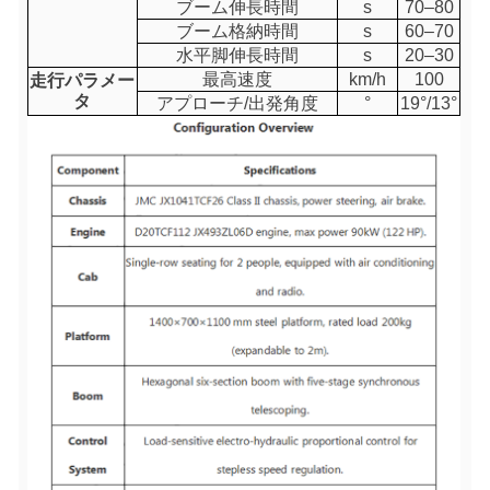
ブーム伸長時間
s
70–80
ブーム格納時間
s
60–70
水平脚伸長時間
s
20–30
最高速度
km/h
100
走行パラメー
タ
アプローチ/出発角度
°
19°/13°