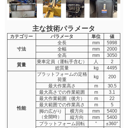
主な技術パラメータ
カテゴリー
パラメータ
単位
値
全長
mm
5998
寸法
全幅
mm
2000
全高
mm
3050
乗車定員（運転手含む）
人
2
質量
総質量
kg
4495
プラットフォームの定格
kg
200
荷重
最大作業高さ
m
30.5
最大高さでの作業範囲
m
3.1
最大作業範囲（後方）
m
22
最大範囲での作業高さ
m
5
性能
横方向
mm
5400
脚の広がり
（全開時）
縦方向
mm
5400
プラットフォーム回転
°
±360°