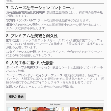
装備。
7. スムーズなモーションコントロール
負荷感応型電気油圧比例制御
: 無段階速度調整により、操作時の衝撃を最
小限に抑えます。
双方向バランスバルブ
: ブームの始動/停止動作を安定させます。
最適化されたヒンジ設計
: ブームの関節運動中の均一な圧力分布により、
スムーズな操作を保証します。
8. プレミアムな美観と耐久性
堅牢な設計
: ボックス型アウトリガー、ステンレス鋼製作業プラットフォ
ーム、および多角形ターンテーブル構造は、「最先端技術、破壊不能」の
原則を反映しています。
スタイリッシュな外観
: クリーンなラインと、色合わせされたアクセント
による時代を超越したエレガンス。
9. 人間工学に基づいた設計
ターンテーブル制御ステーション
: 快適なシートと直感的なコントロール
パネルを装備。
ユーザーフレンドリーなインターフェース
: 視覚的な明瞭さ、触覚フィー
ドバック、人間工学に基づいた習慣のために最適化されたレイアウト。理
解を容易にするためにアイコンとテキストを組み合わせています。
油圧ハンドル
: シームレスな操作のための精密制御。
梱包と発送