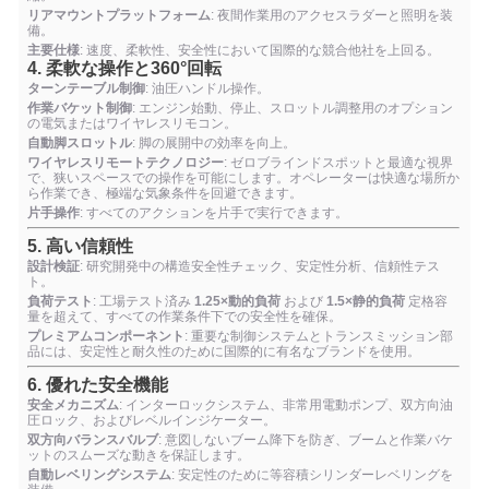
リアマウントプラットフォーム
: 夜間作業用のアクセスラダーと照明を装
備。
主要仕様
: 速度、柔軟性、安全性において国際的な競合他社を上回る。
4. 柔軟な操作と360°回転
ターンテーブル制御
: 油圧ハンドル操作。
作業バケット制御
: エンジン始動、停止、スロットル調整用のオプション
の電気またはワイヤレスリモコン。
自動脚スロットル
: 脚の展開中の効率を向上。
ワイヤレスリモートテクノロジー
: ゼロブラインドスポットと最適な視界
で、狭いスペースでの操作を可能にします。オペレーターは快適な場所か
ら作業でき、極端な気象条件を回避できます。
片手操作
: すべてのアクションを片手で実行できます。
5. 高い信頼性
設計検証
: 研究開発中の構造安全性チェック、安定性分析、信頼性テス
ト。
負荷テスト
: 工場テスト済み
1.25×動的負荷
および
1.5×静的負荷
定格容
量を超えて、すべての作業条件下での安全性を確保。
プレミアムコンポーネント
: 重要な制御システムとトランスミッション部
品には、安定性と耐久性のために国際的に有名なブランドを使用。
6. 優れた安全機能
安全メカニズム
: インターロックシステム、非常用電動ポンプ、双方向油
圧ロック、およびレベルインジケーター。
双方向バランスバルブ
: 意図しないブーム降下を防ぎ、ブームと作業バケ
ットのスムーズな動きを保証します。
自動レベリングシステム
: 安定性のために等容積シリンダーレベリングを