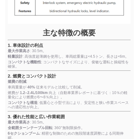
主な特徴の概要
1. 車体設計の利点
最大作業高さ
: 30.5m。
軽量設計
: 高強度超薄鋼を使用し、車両総重量は<4.5トン、長さは<6m。
コンパクトな機動性
: コンパクトなサイズにより、俊敏な運転と操縦性を
確保。
2. 燃費とコンパクト設計
燃費の削減
:
車両重量が
40%
従来モデルと比較して削減。
燃費が
1.2–2.4L/100km
向上（自動車業界レポートに基づく：10％の軽
量化により燃費が6〜8％向上）。
コンパクトな構造
: 低重心と小型寸法により、安定性と狭い作業スペース
への適応性が向上。
3. 優れた性能と広い作業範囲
最大作業高さ
: 30.5m。
全範囲ターンテーブル回転
: 360°無制限操作。
6セクションブーム
: 精密な制御のための無段階速度調整による同期伸
縮。