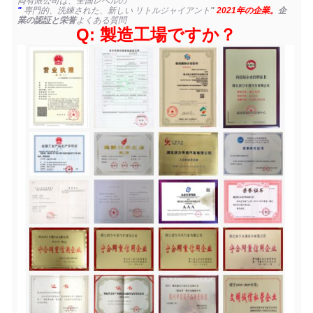
両有限公司は、全国レベルの
"
専門的、洗練された、新しい リトルジャイアント
"
2021年の企業。
企
業の認証と栄誉
よくある質問
Q: 製造工場ですか？