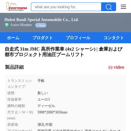
Hubei Runli Special Automobile Co., Ltd.
Active Member
2 Years
ホーム
プロダクト
プロフィール
コンタクト
自走式 31m JMC 高所作業車 (4x2 シャーシ) | 倉庫および
都市プロジェクト用油圧ブームリフト
製品詳細
video
トランスミッシ
手帳
ョンタイプ:
状態:
新しい
排放基準:
ユーロ3
燃料の種類:
ディーゼル
尺寸 (L × W × H)
5998*2000*3050mm
(mm):
原産地:
湖北,中国