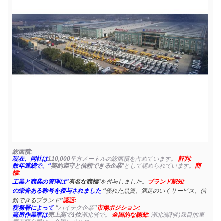
総面積:
現在、同社は
110,000
平方メートルの総面積を占めています。
評判:
数年連続で、“
契約遵守と信頼できる企業
”として認められています。
商
標:
工業と商業の管理は"
有名な商標
"を付与しました。
ブランド認知:
の栄誉ある称号を授与されました
“
優れた品質、満足のいくサービス、信
頼できるブランド
”
認証:
税務署によって
“
ハイテク企業
”
市場ポジション:
高所作業車は
売上高で1位
湖北省で。
全国的な認知:
湖北潤利特殊目的車