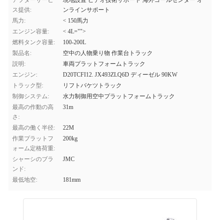
アフターサービ
現地設置 ビデオ技術サポート 海外コールセンター オ
ス提供:
ンラインサポート
馬力:
< 150馬力
エンジン容量:
< 4L="">
燃料タンク容量:
100-200L
製品名:
空中の人物乗り物 作業台トラック
説明:
車両プラットフォームトラック
エンジン:
D20TCFI12. JX493ZLQ6D ディーゼル 90KW
トラック型:
リフトバケツトラック
制御システム:
水力制御用空中プラットフォームトラック
最高の作動の高
31m
さ:
最高の働く半径:
22M
作業プラットフ
200kg
ォーム定格荷重:
シャーシのブラ
JMC
ンド:
最低地空:
181mm