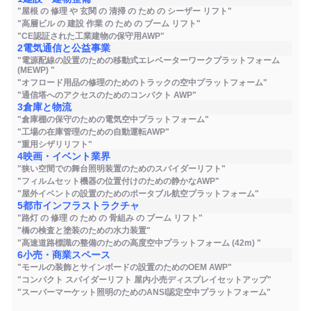
"屋根 の 修理 や 玄関 の 清掃 の ため の シーザー リフト"
"高層ビル の 建設 作業 の ため の ブーム リフト"
"CE認証された工業建物の保守用AWP"
2電気通信と公益事業
"電源配線の設置のための移動式エレベーターワークプラットフォーム
(MEWP) "
"オフロード用品の修理のためのトラックの空中プラットフォーム"
"通信塔へのアクセスのためのコンパクト AWP"
3倉庫と物流
"倉庫棚の保守のための電気空中プラットフォーム"
"工場の在庫管理のための自動運転AWP"
"重用シザリリフト"
4映画・イベント業界
"狭い空間での舞台照明装置のためのスパイダーリフト"
"フィルムセット機器の位置付けのための静かなAWP"
"屋外イベントの設置のためのポータブル航空プラットフォーム"
5都市インフラストラクチャ
"路灯 の 修理 の ため の 骨組み の ブーム リフト"
"橋の検査と塗装のための水力装置"
"高速道路標識の整備のための高度空中プラットフォーム (42m) "
6小売・商業スペース
"モールの装飾とサインボードの設置のためのOEM AWP"
"コンパクト スパイダーリフト 屋内小売ディスプレイセットアップ"
"スーパーマーケット照明のためのANSI認定空中プラットフォーム"