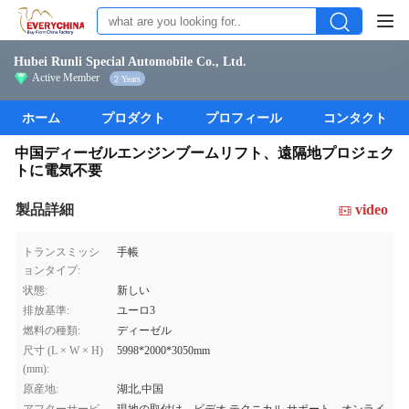
Hubei Runli Special Automobile Co., Ltd.
Active Member
2 Years
ホーム
プロダクト
プロフィール
コンタクト
中国ディーゼルエンジンブームリフト、遠隔地プロジェク
トに電気不要
製品詳細
video
トランスミッシ
手帳
ョンタイプ:
状態:
新しい
排放基準:
ユーロ3
燃料の種類:
ディーゼル
尺寸 (L × W × H)
5998*2000*3050mm
(mm):
原産地:
湖北,中国