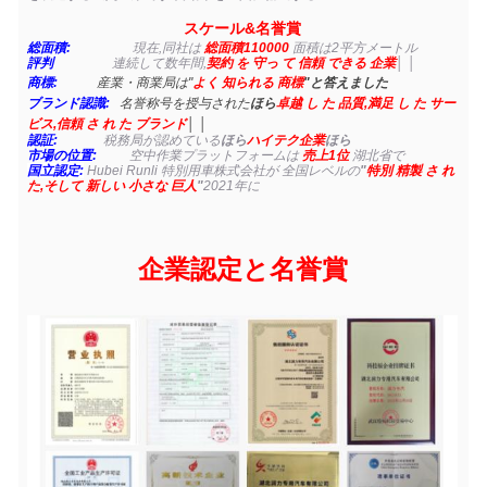
スケール&名誉賞
総面積:
現在,同社は
総面積110000
面積は2平方メートル
評判
連続して数年間,
契約 を 守っ て 信頼 できる 企業
│ │
商標:
産業・商業局は"
よく 知られる 商標
"と答えました
ブランド認識:
名誉称号を授与された
ほら
卓越 し た 品質,満足 し た サー
ビス,信頼 さ れ た ブランド
│ │
認証:
税務局が認めている
ほら
ハイテク企業
ほら
市場の位置:
空中作業プラットフォームは
売上1位
湖北省で
国立認定:
Hubei Runli 特別用車株式会社が 全国レベルの
"
特別 精製 さ れ
た,そして 新しい 小さな 巨人
"
2021年に
企業認定と名誉賞