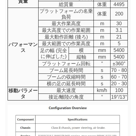
質量
総質量
体重
4495
プラットフォームの名乗
体重
200
負荷
最大作業高度
m
30
最大高度での作業範囲
m
3.1
最大動作距離 (後ろ)
m
21
最大範囲での作業高度
m
5
パフォーマン
ス
横
mm
5400
足の幅 (完全
に伸ばした)
縦軸
mm
5400
プラットフォーム回転
°
±360°
ブーム延長時間
s
70・80
ブームの収縮時間
s
60・70
横の足の延長時間
s
20・30
最大速度
km/h
100
移動パラメー
タ
接近/離陸の角度
°
19°/13°