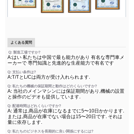
よくある質問
Q: 製造工場ですか?
A:はい 私たちは中国で最も能力があり 有名な専門車メ
ーカーで 専門知識と先進的な生産能力で有名です
Q: 支払い条件は?
A:T/TとL/Cは両方が受け入れられます.
Q: 私たちの機械の保証期間と動作はどのくらいですか?
A: 当社のメインマシンには保証期間があり,機械の設置
と操作のビデオも提供しています.
Q: 配達時間はどれくらいですか?
A: 通常は,商品が在庫になるまでに5〜10日かかります.
または,商品が在庫でない場合は15〜20日です. それは
量に依存します.
Q: 私たちのビジネスを長期的に良い関係にするには?