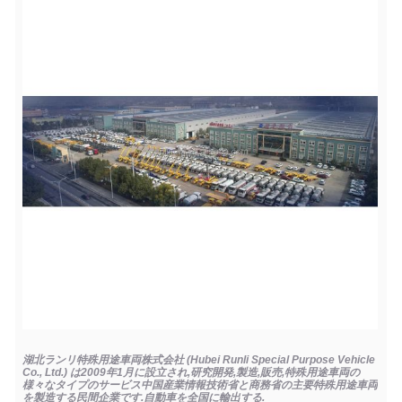
湖北ランリ特殊用途車両株式会社 (Hubei Runli Special Purpose Vehicle
Co., Ltd.) は2009年1月に設立され,研究開発,製造,販売,特殊用途車両の
様々なタイプのサービス中国産業情報技術省と商務省の主要特殊用途車両
を製造する民間企業です.自動車を全国に輸出する.