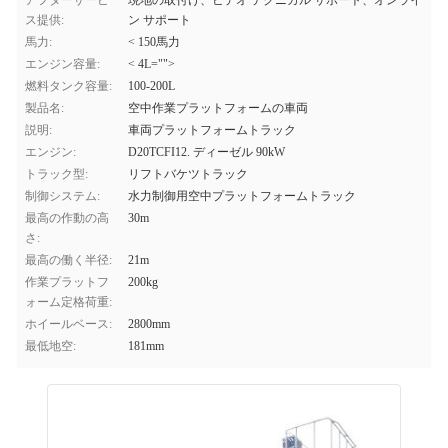
アフターサービ
現地の取付け、ビデオ テクニカル サポート、オンライ
ス提供:
ン サポート
馬力:
< 150馬力
エンジン容量:
< 4L="">
燃料タンク容量:
100-200L
製品名:
空中作業プラットフォームの車両
説明:
車両プラットフォームトラック
エンジン:
D20TCFI12. ディーゼル 90kW
トラック型:
リフトバケツトラック
制御システム:
水力制御用空中プラットフォームトラック
最高の作動の高
30m
さ:
最高の働く半径:
21m
作業プラットフ
200kg
ォーム定格荷重:
ホイールベース:
2800mm
最低地空:
181mm