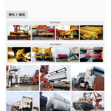
梱包 と 輸送