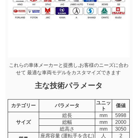
これらの車体メーカーと提携し,お客様のニーズに合わ
せて 最適な車両モデルをカスタマイズできます
主な技術パラメータ
ユニッ
カテゴリー
パラメータ
価値
ト
総長
mm
5998
サイズ
総幅
mm
2000
総高さ
mm
3050
座席容量 (運転手を含む)
人
2