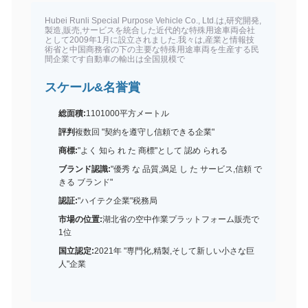
Hubei Runli Special Purpose Vehicle Co., Ltd.は,研究開発,
製造,販売,サービスを統合した近代的な特殊用途車両会社
として2009年1月に設立されました.我々は,産業と情報技
術省と中国商務省の下の主要な特殊用途車両を生産する民
間企業です自動車の輸出は全国規模で
スケール&名誉賞
総面積:
1101000平方メートル
評判
複数回 "契約を遵守し信頼できる企業"
商標:
"よく 知ら れ た 商標"として 認め られる
ブランド認識:
"優秀 な 品質,満足 し た サービス,信頼 で
きる ブランド"
認証:
"ハイテク企業"税務局
市場の位置:
湖北省の空中作業プラットフォーム販売で
1位
国立認定:
2021年 "専門化,精製,そして新しい小さな巨
人"企業