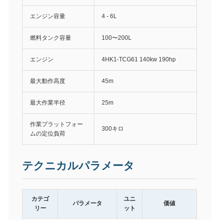
エンジン容量
4 - 6L
燃料タンク容量
100〜200L
エンジン
4HK1-TCG61 140kw 190hp
最大動作高度
45m
最大作業半径
25m
作業プラットフォー
300キロ
ムの定位負荷
テクニカルパラメータ
カテゴ
ユニ
パラメータ
価値
リー
ット