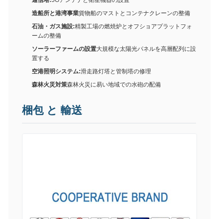
通信塔:
5Gアンテナと衛星機器の設置
造船所と港湾事業
貨物船のマストとコンテナクレーンの整備
石油・ガス施設:
精製工場の燃焼炉とオフショアプラットフォ
ームの整備
ソーラーファームの設置
大規模な太陽光パネルを高層配列に設
置する
空港照明システム:
滑走路灯塔と管制塔の修理
森林火災対策
森林火災に易い地域での水砲の配備
梱包 と 輸送