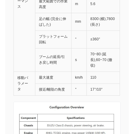
ーマン
最大範囲での作業
m
5.6
ス
高度
足の幅 (完全に伸
8300 (横),7800
mm
ばした)
(長さ)
プラットフォーム
°
±360°
回転
70~80 (延
ブームの延長/引
s
長),60~70 (撤
き戻し時間
収)
最大速度
km/h
110
移動パ
ラメー
タ
接近/離陸の角度
°
17°/10°