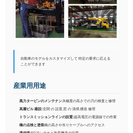
自動車のモデルをカスタマイズして 特定の要求に応える
ことができます
産業用用途
風力タービンのメンテナンス
極度の高さでの刃の検査と修理
高層ビル 建設:
玄関 の 設置,窓 の 清掃,構造 修理
トランスミッションラインの設置:
超高電圧の電源線での作業
橋の点検と塗装
橋の高さや吊りケーブルへのアクセス