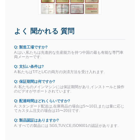
よく 聞かれる 質問
Q: 製造工場ですか?
A:はい,私たちは先進的な生産能力を持つ中国の最も有能な専門車
両メーカーです.
Q: 支払い条件は?
A:私たちはT/TとL/Cの両方の決済方法を受け入れます.
Q: 保証期間は何ですか?
A: 私たちのメインマシンには保証期間があり,インストールと操作
のビデオがサポートされています.
Q: 配達時間はどれくらいですか?
A: スタンダード配送は,在庫商品の場合は5〜10日,または量に応じ
てカスタム注文の場合は15〜20日です.
Q: 製品認証はありますか?
A: すべての製品には SGS,TUV,CE,ISO9001の認証があります.