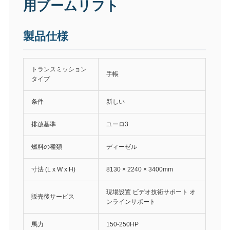
用ブームリフト
製品仕様
トランスミッション
手帳
タイプ
条件
新しい
排放基準
ユーロ3
燃料の種類
ディーゼル
寸法 (L x W x H)
8130 × 2240 × 3400mm
現場設置 ビデオ技術サポート オ
販売後サービス
ンラインサポート
馬力
150-250HP