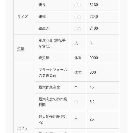
総長
mm
8130
サイズ
総幅
mm
2240
総高さ
mm
3400
座席容量 (運転手
人
3
を含む)
質量
総質量
体重
9900
プラットフォーム
体重
300
の名乗負荷
最大作業高度
m
45
最大高度での作業
m
6.2
範囲
最大動作距離 (後
m
25
ろ)
パフォ