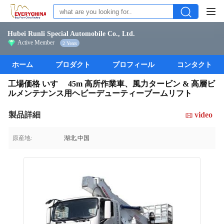
Hubei Runli Special Automobile Co., Ltd.
Active Member
2 Years
ホーム
プロダクト
プロフィール
コンタクト
工場価格 いすゞ 45m 高所作業車、風力タービン & 高層ビ
ルメンテナンス用ヘビーデューティーブームリフト
製品詳細
video
原産地:
湖北,中国