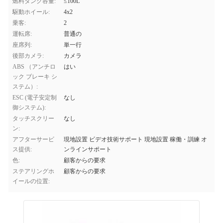
燃料タンク容量:
≤100L
駆動ホイール:
4x2
乗客:
2
運転席:
普通の
座席列:
単一行
後部カメラ:
カメラ
ABS （アンチロ
はい
ック ブレーキ シ
ステム）:
ESC (電子安定制
なし
御システム):
タッチスクリー
なし
ン:
アフターサービ
現地設置 ビデオ技術サポート 現地設置 稼働・訓練 オ
ス提供:
ンラインサポート
色:
顧客からの要求
ステアリングホ
顧客からの要求
イールの位置: