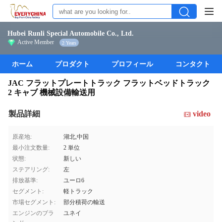
Hubei Runli Special Automobile Co., Ltd.
Active Member
2 Years
ホーム
プロダクト
プロフィール
コンタクト
JAC フラットプレートトラック フラットベッドトラック
2 キャブ 機械設備輸送用
製品詳細
video
原産地:
湖北,中国
最小注文数量:
2 単位
状態:
新しい
ステアリング:
左
排放基準:
ユーロ6
セグメント:
軽トラック
市場セグメント:
部分積荷の輸送
エンジンのブラ
ユネイ