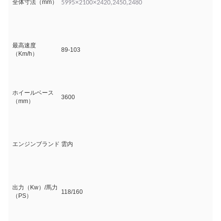
×
×
全体寸法（mm）
5995
2100
2420,2450,2480
最高速度
89-103
（Km/h）
ホイールベース
3600
（mm）
エンジンブランド
雲内
出力（Kw）/馬力
118/160
（PS）