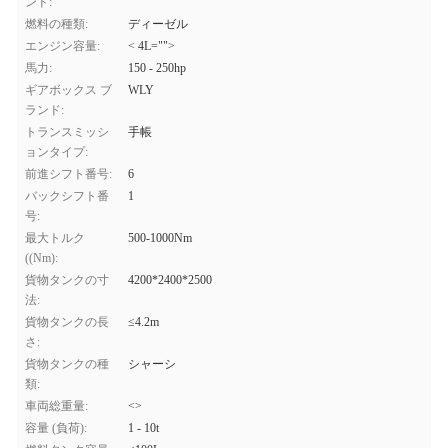
ンド:
燃料の種類:
ディーゼル
エンジン容量:
< 4L="">
馬力:
150 - 250hp
ギアボックス ブ
WLY
ランド:
トランスミッシ
手帳
ョンタイプ:
前進シフト番号:
6
バックシフト番
1
号:
最大トルク
500-1000Nm
((Nm):
貨物タンクの寸
4200*2400*2500
法:
貨物タンクの長
≤4.2m
さ:
貨物タンクの種
シャーシ
類:
車両総重量:
<>
容量 (負荷):
1 - 10t