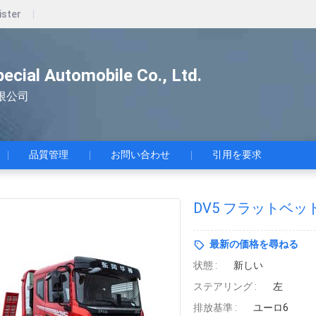
ister
pecial Automobile Co., Ltd.
限公司
品質管理
お問い合わせ
引用を要求
DV5 フラットベッ
最新の価格を尋ねる
状態 :
新しい
ステアリング :
左
排放基準 :
ユーロ6