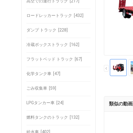
高空での運行トラック
[217]
ロードレッカートラック
[432]
ダンプ トラック
[228]
冷蔵ボックストラック
[162]
フラットベッド トラック
[67]
化学タンク車
[47]
ごみ収集車
[59]
LPGタンカー車
[24]
類似の動画
燃料タンクのトラック
[132]
給水車
[402]