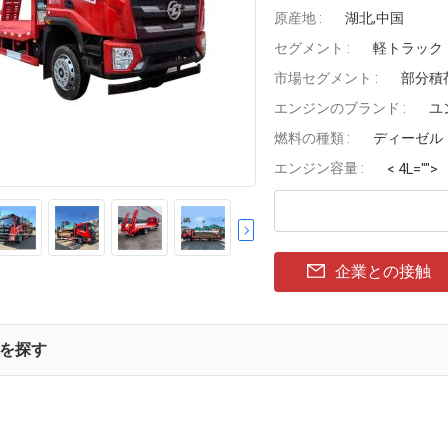
原産地 :
湖北,中国
セグメント :
軽トラック
市場セグメント :
部分積
エンジンのブランド :
ユ
燃料の種類 :
ディーゼル
エンジン容量 :
< 4L="">
企業との接触
を探す