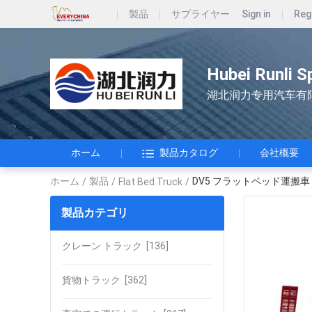
製品
サプライヤー
Sign in
Reg
Hubei Runli S
湖北润力专用汽车有
ホーム
製品カタログ
会社概要
ホーム
製品
DV5 フラットベッド運搬車
/
/
Flat Bed Truck
/
製品カテゴリ
クレーン トラック
[136]
貨物トラック
[362]