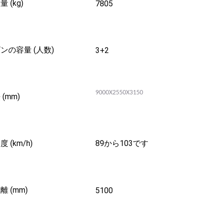
 (kg)
7805
ンの容量 (人数)
3+2
9000X2550X3150
(mm)
 (km/h)
89から103です
 (mm)
5100