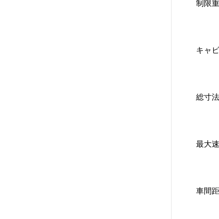
制限重量
キャビ
総寸法 
最大速度
車間距離