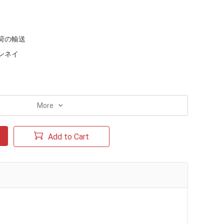
荷の輸送
ンネイ
More
Add to Cart