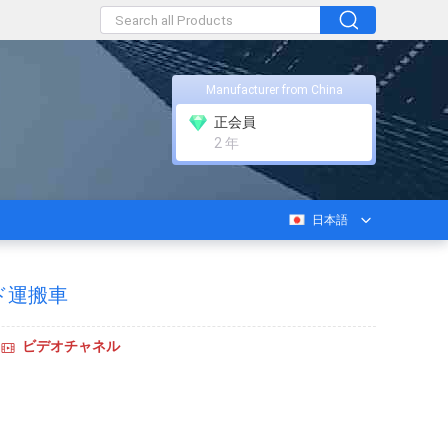
Manufacturer from China
正会員
2 年
日本語
ド運搬車
ビデオチャネル