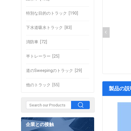
特別な目的のトラック
[190]
下水道吸水トラック
[83]
消防車
[72]
半トレーラー
[25]
道のSweepingのトラック
[29]
他のトラック
[55]
製品の説
企業との接触