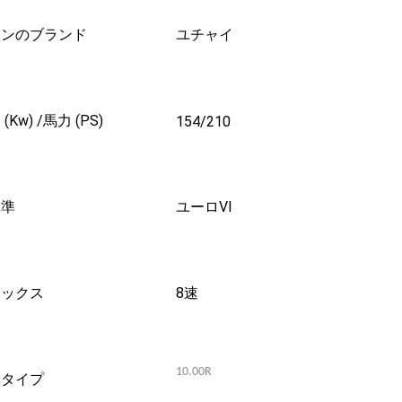
ジンのブランド
ユチャイ
(Kw) /馬力 (PS)
154/210
基準
ユーロVI
ボックス
8速
10.00R
ヤタイプ