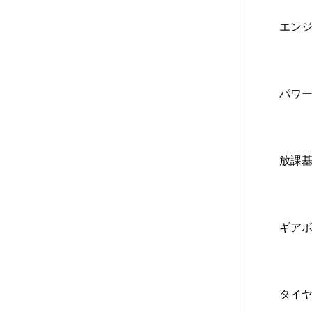
エン
パワー 
放課
ギア
タイ