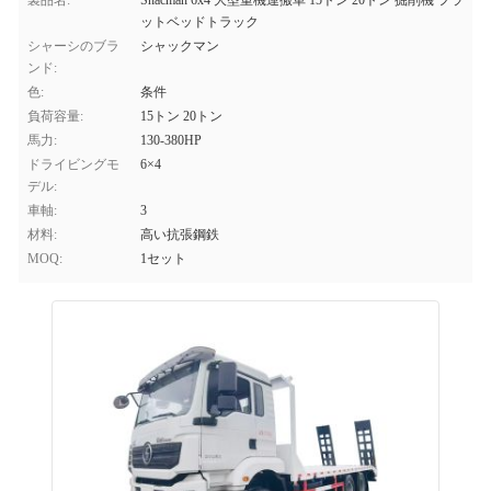
製品名:
Shacman 6x4 大型重機運搬車 15トン 20トン 掘削機 フラ
ットベッドトラック
シャーシのブラ
シャックマン
ンド:
色:
条件
負荷容量:
15トン 20トン
馬力:
130-380HP
ドライビングモ
6×4
デル:
車軸:
3
材料:
高い抗張鋼鉄
MOQ:
1セット