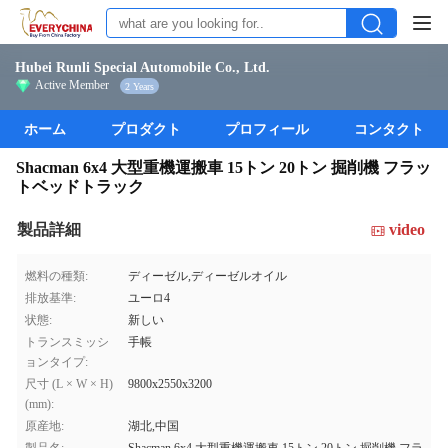
Hubei Runli Special Automobile Co., Ltd.
Active Member
2 Years
ホーム
プロダクト
プロフィール
コンタクト
Shacman 6x4 大型重機運搬車 15トン 20トン 掘削機 フラッ
トベッドトラック
製品詳細
video
燃料の種類:
ディーゼル,ディーゼルオイル
排放基準:
ユーロ4
状態:
新しい
トランスミッシ
手帳
ョンタイプ:
尺寸 (L × W × H)
9800x2550x3200
(mm):
原産地:
湖北,中国