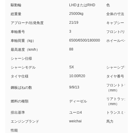
駆動輪
LHDまたはRHD
色
25000kg
総重量
全体の寸法
21/19
アプローチ/出発角度
キャブシート
3
車軸番号
フロント/リアハ
6500/6500/180000
車軸荷重（kg）
ホイールベース
88
最高速度（km/h）
シャーシ仕様
SX
シャーシモデル
シャーシブラン
10.00R20
タイヤ仕様
タイヤ番号
フロントトラッ
9/9/13
鋼板ばねの数
（mm）
リアトラックベ
燃料の種類
ディーゼル
（mm）
排出基準
ユーロ4
トランスミッシ
weichai
エンジンブランド
馬力
性能