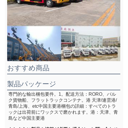
おすすめ商品
製品パッケージ
専門的な輸出梱包要件。1。
配送方法：RORO、バル
ク貨物船、フラットラックコンテナ
。港 天津/連雲港/
青島/上海、e
tc中国主要港
梱包の詳細：すべてのトラ
ックは出荷前にワックスで磨かれます。港：天津、青
島など中国主要港