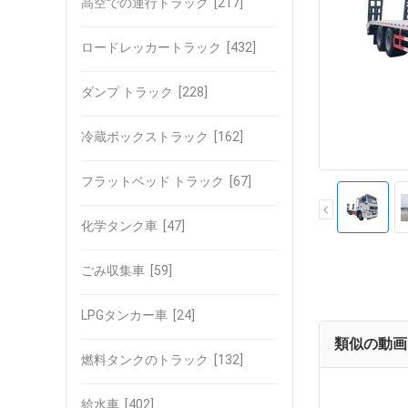
高空での運行トラック
[217]
ロードレッカートラック
[432]
ダンプ トラック
[228]
冷蔵ボックストラック
[162]
フラットベッド トラック
[67]
化学タンク車
[47]
ごみ収集車
[59]
LPGタンカー車
[24]
類似の動画
燃料タンクのトラック
[132]
給水車
[402]