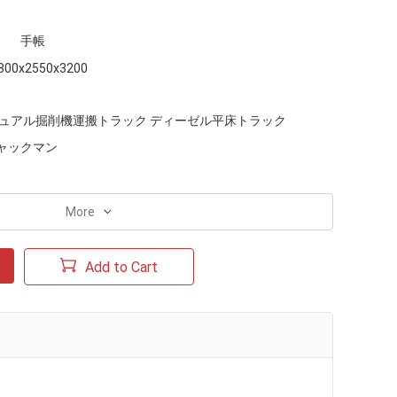
手帳
800x2550x3200
 マニュアル掘削機運搬トラック ディーゼル平床トラック
ャックマン
More
Add to Cart