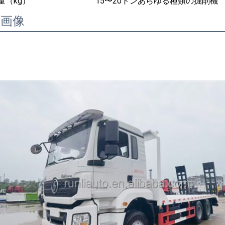
量（kg）
15〜20トンあらゆる種類の掘削機
細画像