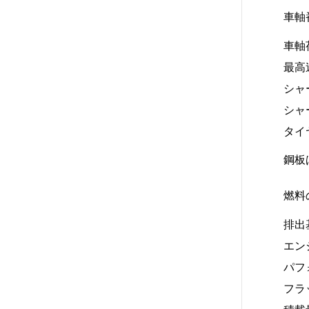
車軸
車軸
最高
シャ
シャ
タイ
鋼板
燃料
排出
エン
パフ
フラ