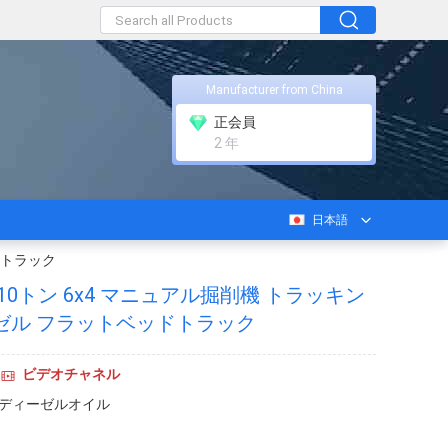
Manufacturer from China
正会員
2 年
日本語
ドトラック
10トン 6x4 マニュアル掘削機 トラッキン
ゼル フラットベッドトラック
ビデオチャネル
,ディーゼルオイル