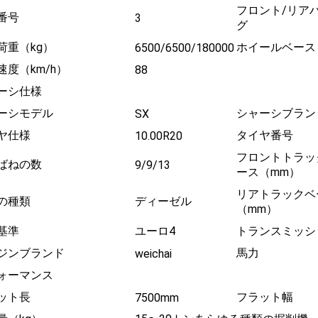
フロント/リア
番号
3
グ
荷重（kg）
ホイールベース
6500/6500/180000
速度（km/h）
88
ーシ仕様
ーシモデル
シャーシブラン
SX
ヤ仕様
タイヤ番号
10.00R20
フロントトラッ
ばねの数
9/9/13
ース（mm）
リアトラックベ
の種類
ディーゼル
（mm）
基準
ユーロ4
トランスミッシ
ジンブランド
馬力
weichai
ォーマンス
ット長
フラット幅
7500mm