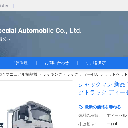
ister
pecial Automobile Co., Ltd.
限公司
品質管理
お問い合わせ
引用を要求
 6x4 マニュアル掘削機 トラッキングトラック ディーゼル フラットベッ
シャックマン 新品 
グトラック ディー
最新の価格を尋ねる
燃料の種類 :
ディーゼル
排放基準 :
ユーロ4