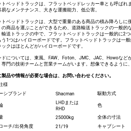
ットベッドトラックは、フラットベッドレッカー車とも呼ばれ
容易なメンテナンス、大きな運搬能力、低公害。
ットベッドトラックは、大型で重量のある商品の積み降ろしに
くの商品を運ぶことができるため、道路輸送トラックの一般的
。輸送トラックの中で、フラットベッドトラックは一般的に2つ
もう1つはハイローボードです。フラットベッドトラックは一般的
ラックはほとんどがハイローボードです。
ドについては、東風、FAW、Foton、JMC、JAC、Howo
。専門の技術チームと営業チームがいます。想像できるように
に製品や情報が必要な場合は、お問い合わせください。
仕様
ーシブランド
駆動方式
Shacman
LHDまたは
輪
色
RHD
量
全体の寸法
25000kg
ローチ/出発角度
キャブシート
21/19