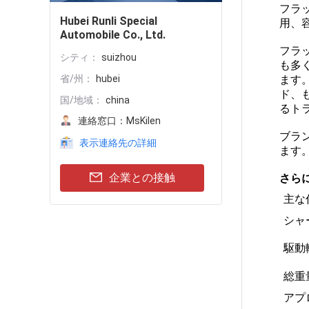
フラ
Hubei Runli Special
用、
Automobile Co., Ltd.
フラ
シティ：
suizhou
も多
省/州：
hubei
ます
ド、
国/地域：
china
るト
連絡窓口：
MsKilen
ブラン
表示連絡先の詳細
ます
企業との接触
さら
主な
シャ
駆動
総重
アプ