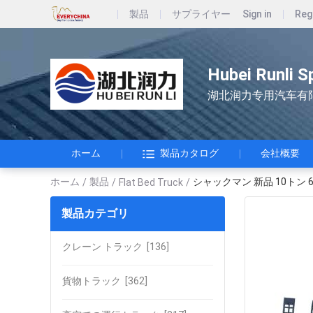
製品
サプライヤー
Sign in
Reg
Hubei Runli S
湖北润力专用汽车有
ホーム
製品カタログ
会社概要
ホーム
製品
シャックマン 新品 10トン
/
/
Flat Bed Truck
/
製品カテゴリ
クレーン トラック
[136]
貨物トラック
[362]