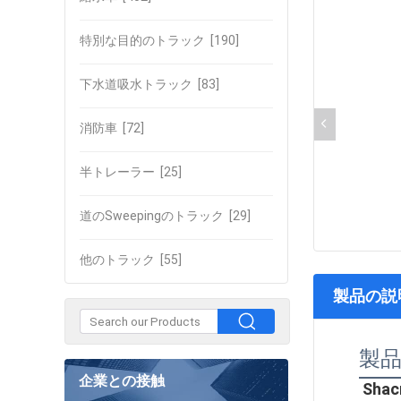
特別な目的のトラック
[190]
下水道吸水トラック
[83]
消防車
[72]
半トレーラー
[25]
道のSweepingのトラック
[29]
他のトラック
[55]
製品の説
製
企業との接触
Sha