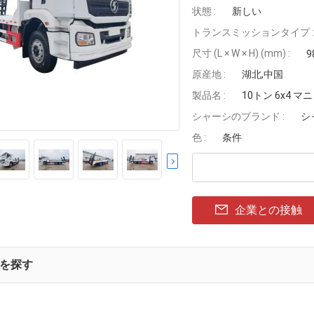
状態 :
新しい
トランスミッションタイプ :
尺寸 (L × W × H) (mm) :
9
原産地 :
湖北,中国
製品名 :
10トン 6x4
シャーシのブランド :
シ
色 :
条件
企業との接触
を探す