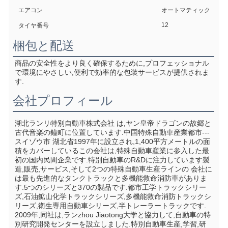
エアコン
オートマティック
12
タイヤ番号
梱包と配送
商品の安全性をより良く確保するために,プロフェッショナル
で環境にやさしい,便利で効率的な包装サービスが提供されま
す.
会社プロフィール
湖北ランリ特別自動車株式会社 は,ヤン皇帝ドラゴンの故郷と
古代音楽の鐘町に位置しています.中国特殊自動車産業都市--- 
スイゾウ市 湖北省1997年に設立され,1,400平方メートルの面
積をカバーしているこの会社は,特殊自動車産業に参入した最
初の国内民間企業です.特別自動車のR&Dに注力しています製
造,販売,サービス,そして2つの特殊自動車生産ラインの 会社に
は最も先進的なタンクトラックと多機能救命消防車がありま
す.5つのシリーズと370の製品です.都市工学トラックシリー
ズ,石油鉱山化学トラックシリーズ,多機能救命消防トラックシ
リーズ,衛生専用自動車シリーズ,半トレーラートラックです. 
2009年,同社は,ランzhou Jiaotong大学と協力して,自動車の特
別研究開発センターを設立しました.特別自動車生産,学習,研