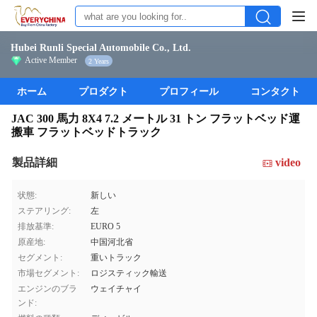
Hubei Runli Special Automobile Co., Ltd.
Active Member
2 Years
ホーム
プロダクト
プロフィール
コンタクト
JAC 300 馬力 8X4 7.2 メートル 31 トン フラットベッド運
搬車 フラットベッドトラック
製品詳細
video
状態:
新しい
ステアリング:
左
排放基準:
EURO 5
原産地:
中国河北省
セグメント:
重いトラック
市場セグメント:
ロジスティック輸送
エンジンのブラ
ウェイチャイ
ンド: