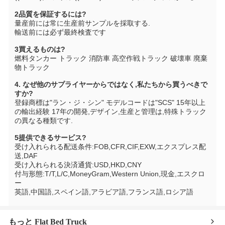
2品質を保証するには?
量産前には常に生産前サンプルを採取する.
輸送前には必ず最終検査です
3買えるものは?
燃料タンカー トラック 消防車 高空作戦トラック 破壊車 廃棄
物トラック
4. なぜ他のサプライヤーからではなく,私たちから買うべきで
すか?
登録商標は"ラン・ジ・シン" モデルコードは"SCS" 15年以上
の輸出経験 17年の開発,デザイン,生産と管理は,特殊トラック
の異なる種類です.
5提供できるサービス?
受け入れられる配送条件:FOB,CFR,CIF,EXW,エクスプレス配
送,DAF
受け入れられる決済通貨:USD,HKD,CNY
付与形態:T/T,L/C,MoneyGram,Western Union,現金,エスクロ
ー
英語,中国語,スペイン語,アラビア語,フランス語,ロシア語
もっと Flat Bed Truck