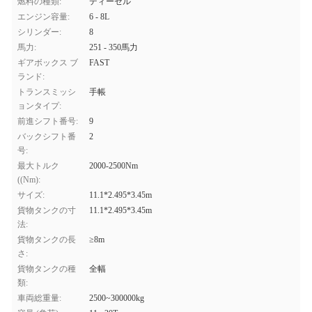
燃料の種類:
ディーゼル
エンジン容量:
6 - 8L
シリンダー:
8
馬力:
251 - 350馬力
ギアボックス ブ
FAST
ランド:
トランスミッシ
手帳
ョンタイプ:
前進シフト番号:
9
バックシフト番
2
号:
最大トルク
2000-2500Nm
((Nm):
サイズ:
11.1*2.495*3.45m
貨物タンクの寸
11.1*2.495*3.45m
法:
貨物タンクの長
≥8m
さ:
貨物タンクの種
全幅
類:
車両総重量:
2500~300000kg