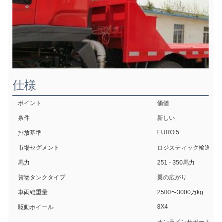
仕様
ポイント
価値
条件
新しい
EURO 5
排放基準
市場セグメント
ロジスティック輸送
馬力
251 - 350馬力
貨物タンクタイプ
翼の広がり
車両総重量
2500〜3000万kg
8X4
駆動ホイール