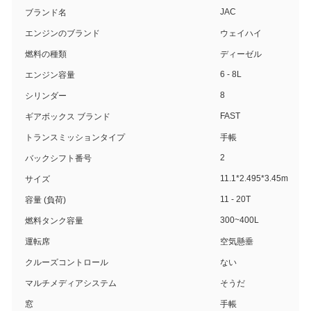
JAC
ブランド名
エンジンのブランド
ウェイハイ
燃料の種類
ディーゼル
6 - 8L
エンジン容量
8
シリンダー
FAST
ギアボックス ブランド
トランスミッションタイプ
手帳
2
バックシフト番号
11.1*2.495*3.45m
サイズ
11 - 20T
容量 (負荷)
300~400L
燃料タンク容量
運転席
空気懸垂
クルーズコントロール
ない
マルチメディアシステム
そうだ
窓
手帳