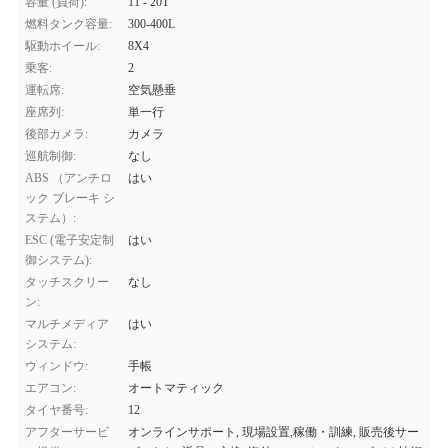
容量 (負荷):
11 - 20T
燃料タンク容量:
300-400L
駆動ホイール:
8X4
乗客:
2
運転席:
空気懸垂
座席列:
単一行
後部カメラ:
カメラ
巡航制御:
なし
ABS （アンチロ
はい
ック ブレーキ シ
ステム）:
ESC (電子安定制
はい
御システム):
タッチスクリー
なし
ン:
マルチメディア
はい
システム:
ウィンドウ:
手帳
エアコン:
オートマティック
タイヤ番号:
12
アフターサービ
オンラインサポート, 現場設置,稼働・訓練, 販売後サー