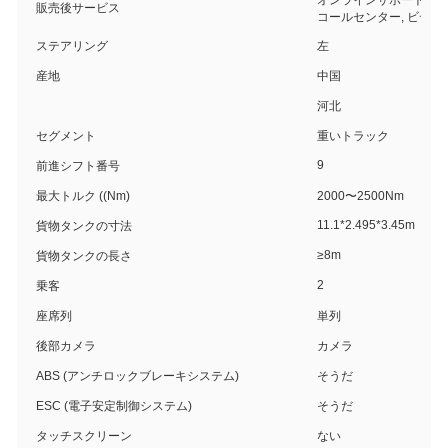
オンラインサポート, 現
販売後サービス
コールセンター, ビデオ
ステアリング
左
産地
中国
河北
セグメント
重いトラック
9
前進シフト番号
最大トルク ((Nm)
2000〜2500Nm
11.1*2.495*3.45m
貨物タンクの寸法
≥8m
貨物タンクの長さ
2
乗客
座席列
単列
後部カメラ
カメラ
ABS (アンチロックブレーキシステム)
そうだ
ESC (電子安定制御システム)
そうだ
タッチスクリーン
ない