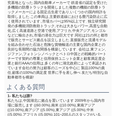
究基地となった.国内自動車メーカーで 鉄道省の認定を受けた 
多機能の防塵トラックを開発しました複数の機能の防塵トラ
ックメーカーによる固定点生産であり,いくつかの国内特許を
取得しました.この車両は,主要鉄道線における塵汚染防止に広
く使用されています.,市場カバーは95%以上です. 独立研究開
発の多機能消防救助トラック,それは大きなパワー,高度な自動
化,広く高速道路と空港で使用,アフリカ,中央アジア,モンゴル
などに輸出され,市場の潜在力は巨大です.同社は21の州と都市
で販売とサービス拠点を設立しました.直接販売と流通モデル
を組み合わせた石油と危険な貨物輸送の主要な国内企業との
良好な長期間の協力関係を構築しています. 会社は,東フェン,
ジファン,フォトンシノペックとペトロ中国との戦略的パート
ナーです契約の尊重と信用保持ユニット企業と顧客満足度企
業と銀行AAAの信用は,多くの年に湖北政府によって承認され
ています会社の努力は顧客のニーズを中心に 製品100%の責
任,顧客の100%の満足度 世界に手を差し伸べ 友だち!特別な自
動車都市を構築!
よくある質問
1- 私たちは誰?
私たちは,中国湖北に拠点を置いています 2009年から国内市
場に販売します ((60.00%),南米 ((10.00%),東南アジア 
((10.00%),南アジア ((5.00%),東アジア ((5.00%),中米 
((5.00%),アフリカ ((5.00%).101~200人のスタッフがいる.