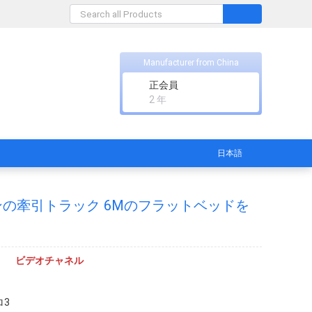
Manufacturer from China
正会員
2 年
日本語
 5トンの牽引トラック 6Mのフラットベッドを
ビデオチャネル
ロ3