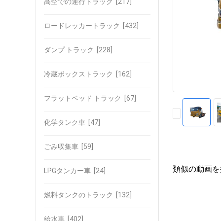
高空での運行トラック
[217]
ロードレッカートラック
[432]
ダンプ トラック
[228]
冷蔵ボックストラック
[162]
フラットベッド トラック
[67]
化学タンク車
[47]
ごみ収集車
[59]
類似の動画を
LPGタンカー車
[24]
燃料タンクのトラック
[132]
給水車
[402]