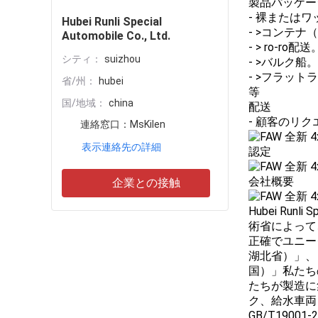
製品パッケー
- 裸またはワ
Hubei Runli Special
- >コンテナ（2
Automobile Co., Ltd.
- > ro-ro配送
シティ：
suizhou
- >バルク船。
- >フラット
省/州：
hubei
等
国/地域：
china
配送
- 顧客のリ
連絡窓口：
MsKilen
表示連絡先の詳細
認定
会社概要
企業との接触
Hubei Ru
術省によって
正確でユニー
湖北省）」、
国）」私たち
たちが製造に
ク、給水車両
GB/T19001