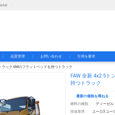
ister
pecial Automobile Co., Ltd.
限公司
品質管理
お問い合わせ
引用を要求
の牽引トラック 6Mのフラットベッドを持つトラック
FAW 全新 4x2
持つトラック
最新の価格を尋ねる
燃料の種類 :
ディーゼル
排放基準 :
ユーロ3 ユー