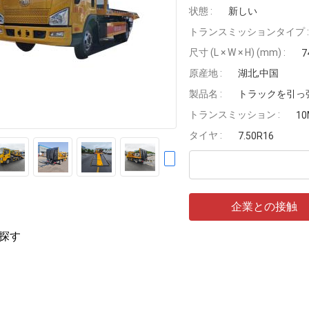
状態 :
新しい
トランスミッションタイプ :
尺寸 (L × W × H) (mm) :
7
原産地 :
湖北,中国
製品名 :
トラックを引っ
トランスミッション :
10
タイヤ :
7.50R16
企業との接触
探す