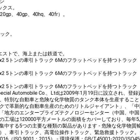
ジ
ックス。
0gp、40gp、40hq、40fr）。
。
ラック。
クエストで、海上または鉄道で。
nli Special Automobile Co.、Ltdは2009年1月19日
、特別な自動車と危険な化学物質のタンク本体を生産すること
クで革新的な自動車生産のためのリトルジャイアント」、「中
「地方のエンタープライズテクノロジーセンター（中国、中国
の工場は120000平方メートルの面積をカバーしており、毎年5
集中する5つの主要な種類の製品があります - 危険な化学物
）、牽引トラック、高電位操作トラック、緊急救援トラック。当
-2016（ISO 9001：2015） - 環境保護：GB/T45001-2020/IS