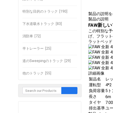
特別な目的のトラック
[190]
製品の説明を
製品の説明
下水道吸水トラック
[83]
FAW新し
この特別な予
げ、フラット
消防車
[72]
ラットベッド
半トレーラー
[25]
道のSweepingのトラック
[29]
詳細画像
他のトラック
[55]
製品名
レ
運転型
4*
負荷容量
5ト
長さ
6m
タイヤ
7.0
企業との接触
排出基準
ユー