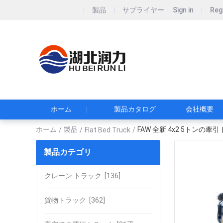
製品
サプライヤー
Sign in
Reg
Hubei Runli S
湖北润力专用汽车有
ホーム
製品カタログ
会社概要
ホーム
製品
FAW 全新 4x2 5トン
/
/
Flat Bed Truck
/
製品カテゴリ
クレーン トラック
[136]
貨物トラック
[362]