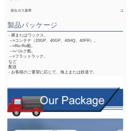
排出ガス基準
ユーロ6/
製品パッケージ
- 裸またはワックス。
 -->コンテナ（20GP、40GP、40HQ、40FR）。
 -->Ro-Ro船。
 -->バルク船。
 -->フラットラック。
など
配送
- お客様のご要望に応じて、海上または鉄道で。