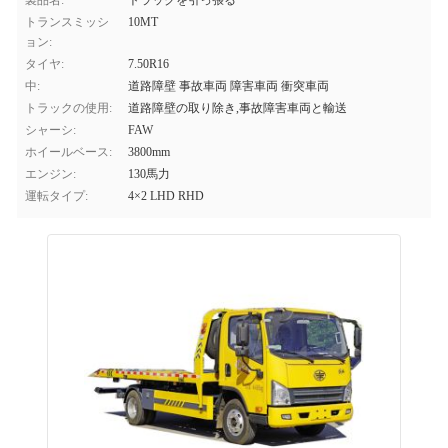
製品名:
トラックを引っ張る
トランスミッシ
10MT
ョン:
タイヤ:
7.50R16
中:
道路障壁 事故車両 障害車両 衝突車両
トラックの使用:
道路障壁の取り除き,事故障害車両と輸送
シャーシ:
FAW
ホイールベース:
3800mm
エンジン:
130馬力
運転タイプ:
4×2 LHD RHD