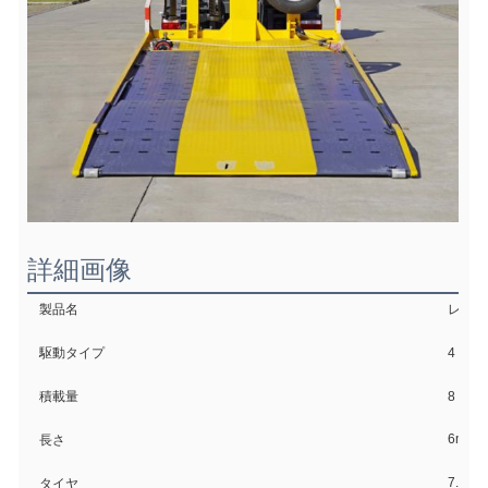
詳細画像
製品名
レッカ
駆動タイプ
4 * 
積載量
8トン
6m
長さ
7.00R
タイヤ