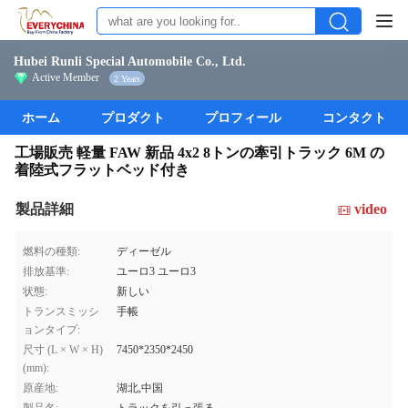
Hubei Runli Special Automobile Co., Ltd.
Active Member
2 Years
ホーム
プロダクト
プロフィール
コンタクト
工場販売 軽量 FAW 新品 4x2 8トンの牽引トラック 6M の
着陸式フラットベッド付き
製品詳細
video
燃料の種類:
ディーゼル
排放基準:
ユーロ3 ユーロ3
状態:
新しい
トランスミッシ
手帳
ョンタイプ:
尺寸 (L × W × H)
7450*2350*2450
(mm):
原産地:
湖北,中国