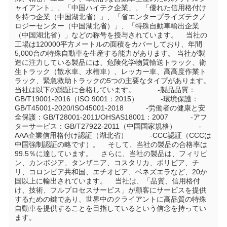
ャイアント」、「中国ハイテク企業」、「優れた信用格付け
を持つ企業（中国湖北省）」、「省エンタープライズテクノ
ロジーセンター（中国湖北省）」、「特殊自動車輸出企業
（中国湖北省）」などの称号を授与されています。    当社の
工場は120000平方メートルの面積をカバーしており、年間
5,000台の特殊自動車を生産する能力があります。 当社が製
造に注力している製品には、危険化学物質輸送トラック、衛
生トラック（散水車、水槽車）、レッカー車、高高度作業ト
ラック、緊急救助トラックの5つの主要なタイプがあります。    
当社は以下の認証に合格しています。           -製品品質：
GB/T19001-2016（ISO 9001：2015）           -環境保護：
GB/T45001-2020/ISO45001-2018           -労働者の健康と安
全保護：GB/T28001-2011/OHSAS18001：2007           -アフ
ターサービス：GB/T27922-2011（中国国家規格）           -
AAA企業信用格付け認証（湖北省）           -CCC認証（CCCは
中国強制認証の略です）。    そして、当社の製品の合格率は
99.5％に達しています。    さらに、当社の製品は、フィリピ
ン、カンボジア、タンザニア、コスタリカ、ボリビア、チ
リ、コロンビア共和国、エチオピア、ベネズエラなど、20か
国以上に輸出されています。    当社は、「品質、信用格付
け、技術、フルプロセスサービス」が顧客にサービスを提供
するための鍵であり、世界中のクライアントに高品質の特殊
自動車を提供することを目指しているという信念を持ってい
ます。     