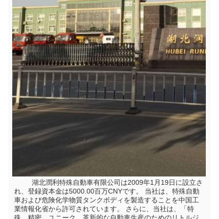
         湖北潤利特殊自動車有限公司は2009年1月19日に設立さ
れ、登録資本金は5000.00百万CNYです。 当社は、特殊自動
車および危険化学物質タンクボディを製造することを中国工
業情報化省から許可されています。 さらに、当社は、「特
殊、精密、ユニーク、革新的な自動車生産のためのリトルジ