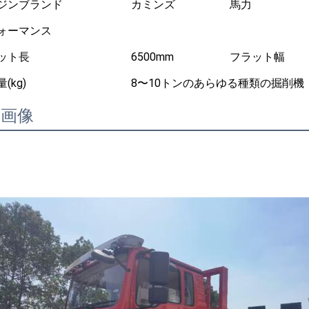
ジンブランド
カミンズ
馬力
ォーマンス
ット長
6500mm
フラット幅
(kg)
8〜10トンのあらゆる種類の掘削機
細画像