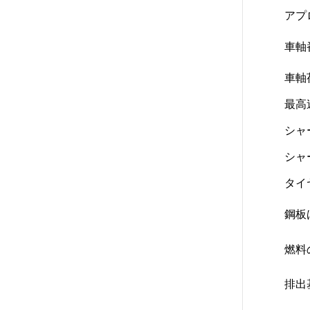
アプ
車軸
車軸荷
最高速
シャ
シャ
タイ
鋼板
燃料
排出