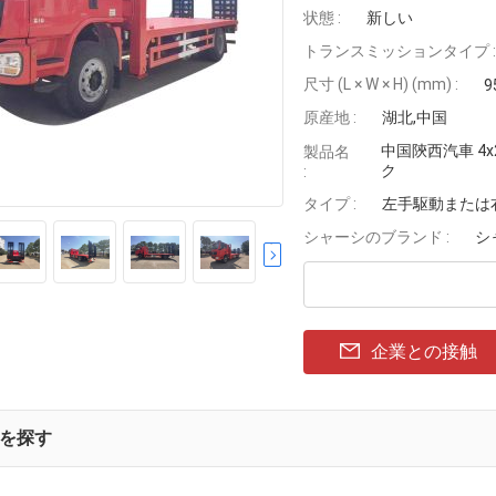
状態 :
新しい
トランスミッションタイプ :
尺寸 (L × W × H) (mm) :
9
原産地 :
湖北,中国
中国陝西汽車 4
製品名
ク
:
タイプ :
左手駆動または
シャーシのブランド :
シ
企業との接触
を探す