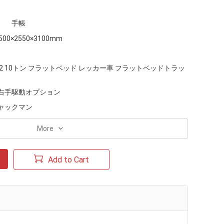
手帳
500×2550×3100mm
x2 10トン フラットベッド レッカー車 フラットベッドトラッ
右手駆動オプション
ャックマン
More
Add to Cart