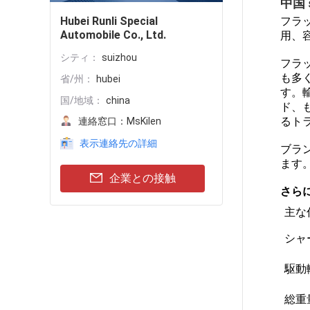
中国 
Hubei Runli Special
フラ
Automobile Co., Ltd.
用、
シティ：
suizhou
フラ
も多
省/州：
hubei
す。
国/地域：
china
ド、
るト
連絡窓口：
MsKilen
表示連絡先の詳細
ブラン
ます
企業との接触
さら
主な
シャ
駆動
総重