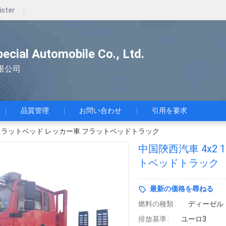
ister
pecial Automobile Co., Ltd.
限公司
品質管理
お問い合わせ
引用を要求
ン フラットベッド レッカー車 フラットベッドトラック
中国陝西汽車 4x2
トベッドトラック
最新の価格を尋ねる
燃料の種類 :
ディーゼル
排放基準 :
ユーロ3