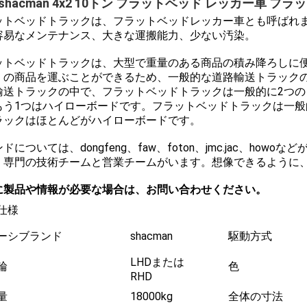
shacman 4x2 10トン フラットベッド レッカー車 フ
ットベッドトラックは、フラットベッドレッカー車とも呼ばれ
容易なメンテナンス、大きな運搬能力、少ない汚染。
ットベッドトラックは、大型で重量のある商品の積み降ろしに
くの商品を運ぶことができるため、一般的な道路輸送トラック
輸送トラックの中で、フラットベッドトラックは一般的に2つの
もう1つはハイローボードです。フラットベッドトラックは一般的
ラックはほとんどがハイローボードです。
ドについては、dongfeng、faw、foton、jmc.jac、h
。専門の技術チームと営業チームがいます。想像できるように
に製品や情報が必要な場合は、お問い合わせください。
仕様
ーシブランド
shacman
駆動方式
LHDまたは
輪
色
RHD
量
18000kg
全体の寸法