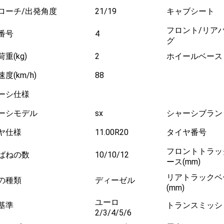
ローチ/出発角度
21/19
キャブシート
フロント/リア
番号
4
グ
重(kg)
2
ホイールベース
度(km/h)
88
ーシ仕様
ーシモデル
sx
シャーシブラン
ヤ仕様
11.00R20
タイヤ番号
フロントトラッ
ばねの数
10/10/12
ース(mm)
リアトラックベ
の種類
ディーゼル
(mm)
ユーロ
基準
トランスミッシ
2/3/4/5/6