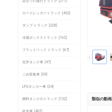
高空での運行トラック
[217]
ロードレッカートラック
[432]
ダンプ トラック
[228]
冷蔵ボックストラック
[162]
フラットベッド トラック
[67]
化学タンク車
[47]
ごみ収集車
[59]
LPGタンカー車
[24]
類似の動画
燃料タンクのトラック
[132]
給水車
[402]