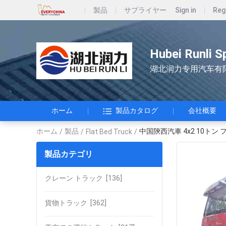
製品
サプライヤー
Sign in
Reg
Hubei Runli S
湖北润力专用汽车有
ホーム
製品カタログ
会社概要
ホーム
製品
中国陝西汽車 4x2 10ト
/
/
Flat Bed Truck
/
製品カテゴリ
クレーン トラック
[136]
貨物トラック
[362]