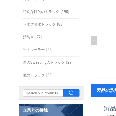
特別な目的のトラック
[190]
下水道吸水トラック
[83]
消防車
[72]
半トレーラー
[25]
道のSweepingのトラック
[29]
他のトラック
[55]
製品の説
製
企業との接触