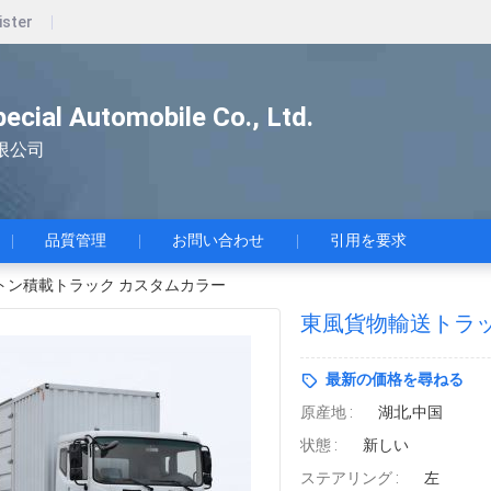
ister
pecial Automobile Co., Ltd.
限公司
品質管理
お問い合わせ
引用を要求
トン積載トラック カスタムカラー
東風貨物輸送トラッ
最新の価格を尋ねる
原産地 :
湖北,中国
状態 :
新しい
ステアリング :
左