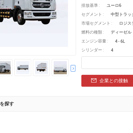
排放基準 :
ユーロ6
セグメント :
中型トラッ
市場セグメント :
ロジス
燃料の種類 :
ディーゼル
エンジン容量 :
4 - 6L
シリンダー :
4
企業との接触
を探す