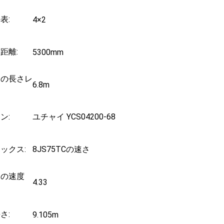
表:
4×2
距離:
5300mm
スの長さレ
6.8m
ン:
ユチャイ YCS04200-68
ックス:
8JS75TCの速さ
軸の速度
4.33
さ:
9.105m