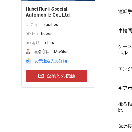
Hubei Runli Special
運転手
Automobile Co., Ltd.
シティ：
suizhou
車輪間
省/州：
hubei
国/地域：
china
ケー
連絡窓口：
MsKilen
ベル:
表示連絡先の詳細
エンジ
企業との接触
ギアボ
後ろ
比:
体の長