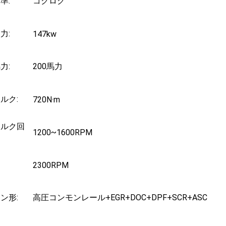
準:
コクロク
力:
147kw
力:
200馬力
ルク:
720N·m
トルク回
1200~1600RPM
2300RPM
ン形:
高圧コンモンレール+EGR+DOC+DPF+SCR+ASC