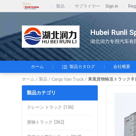
製品
サプライヤー
Sign in
Reg
Hubei Runli S
湖北润力专用汽车有
ホーム
製品カタログ
会社概要
ホーム
製品
東風貨物輸送トラック 8
/
/
Cargo Van Truck
/
製品カテゴリ
クレーン トラック
[136]
貨物トラック
[362]