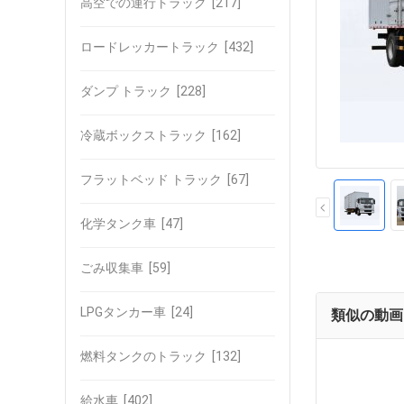
高空での運行トラック
[217]
ロードレッカートラック
[432]
ダンプ トラック
[228]
冷蔵ボックストラック
[162]
フラットベッド トラック
[67]
化学タンク車
[47]
ごみ収集車
[59]
LPGタンカー車
[24]
類似の動画
燃料タンクのトラック
[132]
給水車
[402]