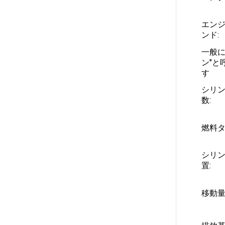
エン
ンド:
一般に
ン"と
す
シリ
数:
燃料タ
シリ
置:
移動量