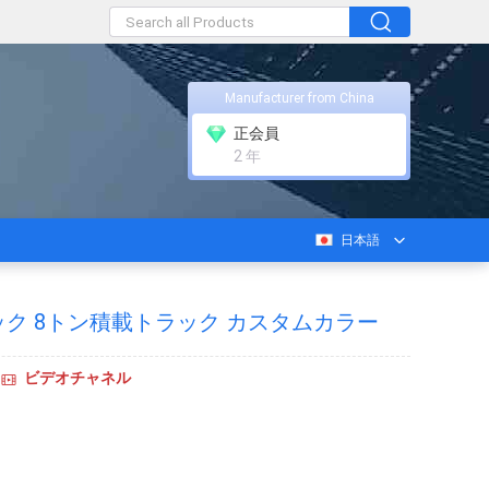
Manufacturer from China
正会員
2 年
日本語
ク 8トン積載トラック カスタムカラー
ビデオチャネル