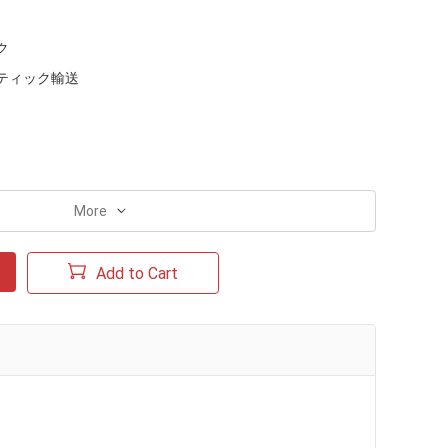
ク
ティック輸送
More
Add to Cart