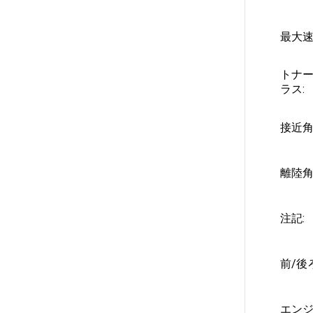
最大速
トナ
ラス:
接近角
離陸角
注記:
前/後
エンジ