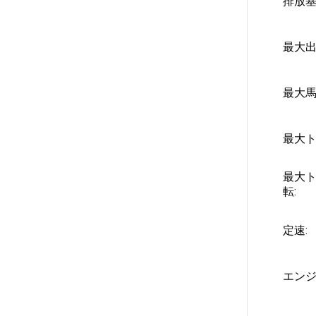
排放基
最大出
最大馬
最大ト
最大
転:
定速:
エンジ