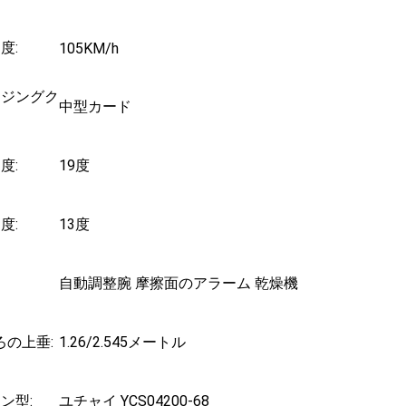
度:
105KM/h
ージングク
中型カード
度:
19度
度:
13度
自動調整腕 摩擦面のアラーム 乾燥機
ろの上垂:
1.26/2.545メートル
ン型:
ユチャイ YCS04200-68