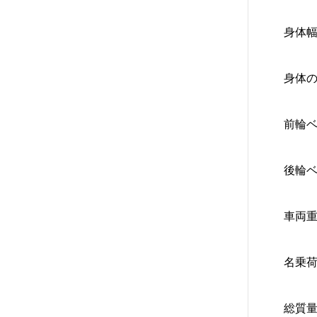
身体幅
身体の
前輪ベ
後輪ベ
車両重
名乗荷
総質量