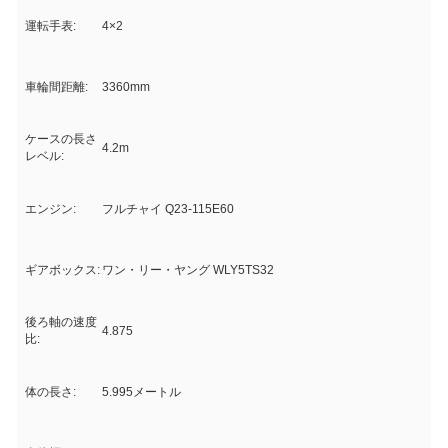
運転手表:
4×2
車輪間距離:
3360mm
ケースの長さ
4.2m
レベル:
エンジン:
フルチャイ Q23-115E60
ギアボックス:
ワン・リー・ヤング WLY5TS32
後ろ軸の速度
4.875
比:
体の長さ:
5.995メートル