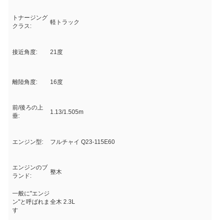
トナージング
軽トラック
クラス:
接近角度:
21度
離陸角度:
16度
前/後ろの上
1.13/1.505m
垂:
エンジン型:
フルチャイ Q23-115E60
エンジンのブ
整木
ランド:
一般に"エンジ
ン"と呼ばれま
全木 2.3L
す