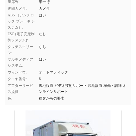
座席列:
単一行
後部カメラ:
カメラ
ABS （アンチロ
はい
ック ブレーキ シ
ステム）:
ESC (電子安定制
なし
御システム):
タッチスクリー
なし
ン:
マルチメディア
はい
システム:
ウィンドウ:
オートマティック
タイヤ番号:
6
アフターサービ
現地設置 ビデオ技術サポート 現地設置 稼働・訓練 オ
ス提供:
ンラインサポート
色:
顧客からの要求