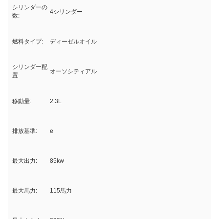
シリンダーの
4シリンダー
数:
燃料タイプ:
ディーゼルオイル
シリンダー配
オーソシティアル
置:
移動量:
2.3L
排放基準:
e
最大出力:
85kw
最大馬力:
115馬力