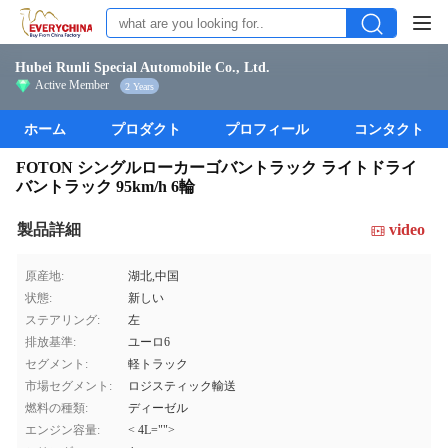
Hubei Runli Special Automobile Co., Ltd.
Active Member
2 Years
ホーム
プロダクト
プロフィール
コンタクト
FOTON シングルローカーゴバントラック ライトドライ
バントラック 95km/h 6輪
製品詳細
video
原産地:
湖北,中国
状態:
新しい
ステアリング:
左
排放基準:
ユーロ6
セグメント:
軽トラック
市場セグメント:
ロジスティック輸送
燃料の種類:
ディーゼル
エンジン容量:
< 4L="">