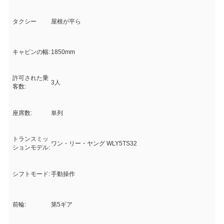
タクシー
屋根が平ら
キャビンの幅:
1850mm
許可された乗
3人
客数:
座席数:
単列
トランスミッ
ワン・リー・ヤング WLY5TS32
ションモデル:
シフトモード:
手動操作
前輪:
第5ギア