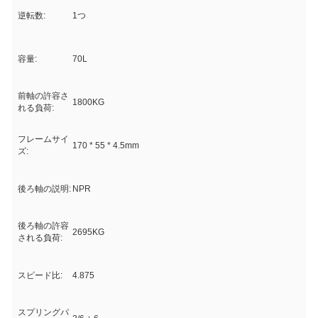
逆転数:
1つ
容量:
70L
前軸の許容さ
1800KG
れる負荷:
フレームサイ
170 * 55 * 4.5mm
ズ:
後ろ軸の説明:
NPR
後ろ軸の許容
2695KG
される負荷:
スピード比:
4.875
スプリングパ