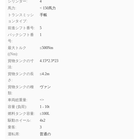
シリンダー:
4
馬力:
< 150馬力
トランスミッシ
手帳
ョンタイプ:
前進シフト番号:
5
バックシフト番
1
号:
最大トルク
≤500Nm
((Nm):
貨物タンクの寸
4.15*2.3*23
法:
貨物タンクの長
≤4.2m
さ:
貨物タンクの種
ヴァン
類:
車両総重量:
<>
容量 (負荷):
1 - 10t
燃料タンク容量:
≤100L
駆動ホイール:
4x2
乗客:
3
運転席:
普通の