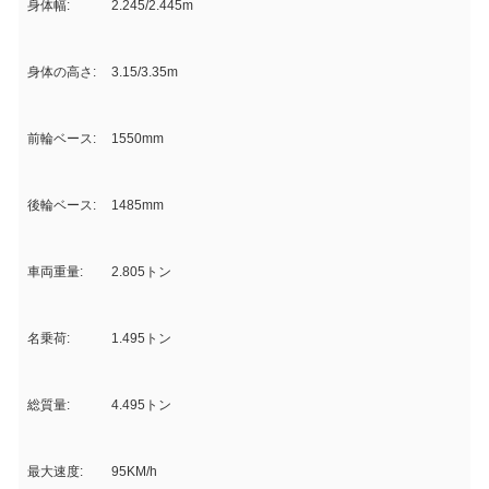
身体幅:
2.245/2.445m
身体の高さ:
3.15/3.35m
前輪ベース:
1550mm
後輪ベース:
1485mm
車両重量:
2.805トン
名乗荷:
1.495トン
総質量:
4.495トン
最大速度:
95KM/h