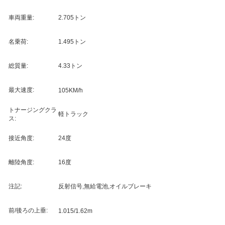
車両重量:
2.705トン
名乗荷:
1.495トン
総質量:
4.33トン
最大速度:
105KM/h
トナージングクラ
軽トラック
ス:
接近角度:
24度
離陸角度:
16度
注記:
反射信号,無給電池,オイルブレーキ
前/後ろの上垂:
1.015/1.62m