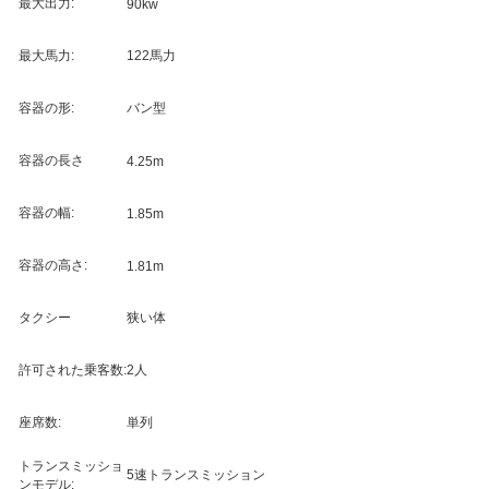
最大出力:
90kw
最大馬力:
122馬力
容器の形:
バン型
容器の長さ
4.25m
容器の幅:
1.85m
容器の高さ:
1.81m
タクシー
狭い体
許可された乗客数:
2人
座席数:
単列
トランスミッショ
5速トランスミッション
ンモデル: