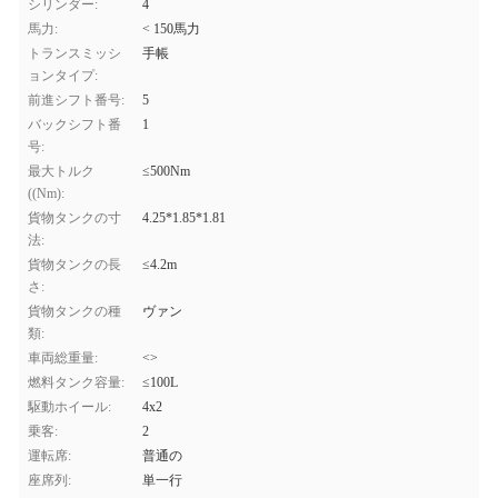
シリンダー:
4
馬力:
< 150馬力
トランスミッシ
手帳
ョンタイプ:
前進シフト番号:
5
バックシフト番
1
号:
最大トルク
≤500Nm
((Nm):
貨物タンクの寸
4.25*1.85*1.81
法:
貨物タンクの長
≤4.2m
さ:
貨物タンクの種
ヴァン
類:
車両総重量:
<>
燃料タンク容量:
≤100L
駆動ホイール:
4x2
乗客:
2
運転席:
普通の
座席列:
単一行