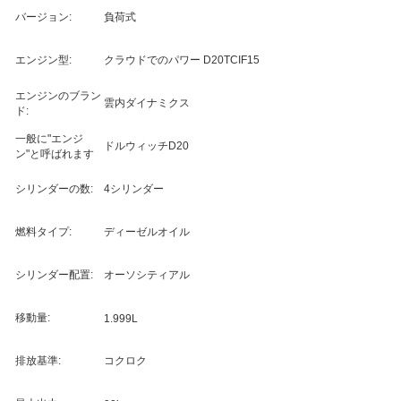
バージョン:
負荷式
エンジン型:
クラウドでのパワー D20TCIF15
エンジンのブラン
雲内ダイナミクス
ド:
一般に"エンジ
ドルウィッチD20
ン"と呼ばれます
シリンダーの数:
4シリンダー
燃料タイプ:
ディーゼルオイル
シリンダー配置:
オーソシティアル
移動量:
1.999L
排放基準:
コクロク