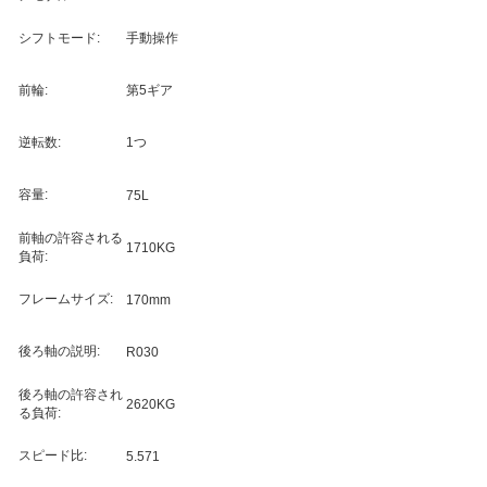
シフトモード:
手動操作
前輪:
第5ギア
逆転数:
1つ
容量:
75L
前軸の許容される
1710KG
負荷:
フレームサイズ:
170mm
後ろ軸の説明:
R030
後ろ軸の許容され
2620KG
る負荷:
スピード比:
5.571