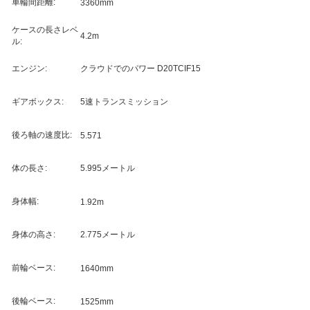
車輪間距離:
3360mm
ケースの長さレベ
4.2m
ル:
エンジン:
クラウドでのパワー D20TCIF15
ギアボックス:
5速トランスミッション
後ろ軸の速度比:
5.571
体の長さ:
5.995メートル
身体幅:
1.92m
身体の高さ:
2.775メートル
前輪ベース:
1640mm
後輪ベース:
1525mm