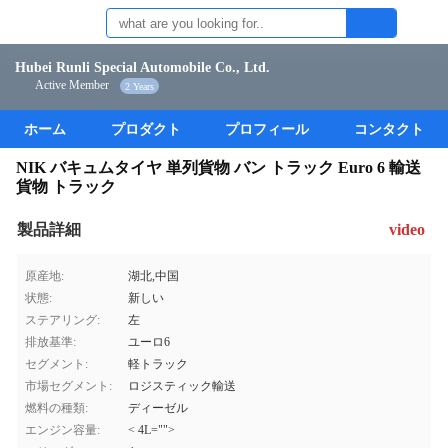
Hubei Runli Special Automobile Co., Ltd.
Active Member
2 Years
ホーム
プロダクト
プロフィール
コンタクト
NIK バキュムタイヤ 単列貨物 バン トラック Euro 6 輸送
貨物 トラック
製品詳細
video
原産地:
湖北,中国
状態:
新しい
ステアリング:
左
排放基準:
ユーロ6
セグメント:
軽トラック
市場セグメント:
ロジスティック輸送
燃料の種類:
ディーゼル
エンジン容量:
< 4L="">