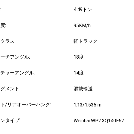
:
4.49トン
度:
95KM/h
クラス:
軽トラック
ーチアングル:
18度
チャーアングル:
14度
グメント:
混載輸送
ト/リアオーバーハング:
1.13/1.535 m
ンタイプ:
Weichai WP2.3Q140E62