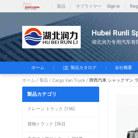
製品
サプライヤー
Sign in
Reg
Hubei Runli S
湖北润力专用汽车有
ホーム
製品カタログ
会社概要
ホーム
製品
陝西汽車 シャックマン ライ
/
/
Cargo Van Truck
/
製品カテゴリ
クレーン トラック
[136]
貨物トラック
[362]