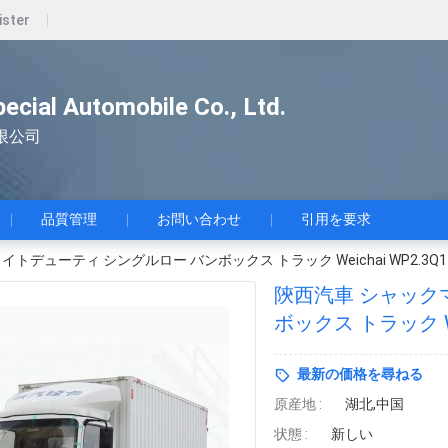
ister
pecial Automobile Co., Ltd.
限公司
品質管理
お問い合わせ
引用を要求
トデューティ シングルロー バンボックス トラック Weichai WP2.3Q1
陝西汽車 シャック
ボックス トラック We
最新の価格を尋ねる
原産地 :
湖北,中国
状態 :
新しい