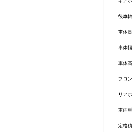
ギアボ
後車軸
車体長
車体幅
車体高
フロン
リアホ
車両重
定格積