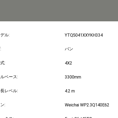
デル:
YTQ5041XXYKH334
:
バン
式:
4X2
ルベース:
3300mm
長レベル:
4.2 m
ン:
Weichai WP2.3Q140E62