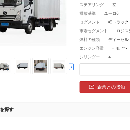
ステアリング :
左
排放基準 :
ユーロ6
セグメント :
軽トラック
市場セグメント :
ロジス
燃料の種類 :
ディーゼル
エンジン容量 :
< 4L="">
シリンダー :
4
企業との接触
を探す