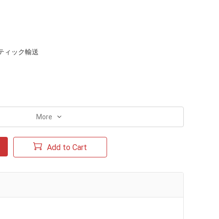
ティック輸送
More
Add to Cart