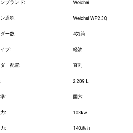
ンブランド:
Weichai
ン通称:
Weichai WP2.3Q
ダー数:
4気筒
イプ:
軽油
ダー配置:
直列
:
2.289 L
準:
国六
力:
103kw
力:
140馬力