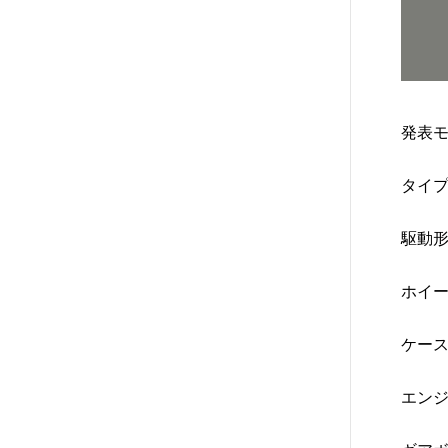
発表モ
タイプ
駆動形
ホイー
ケース
エンジ