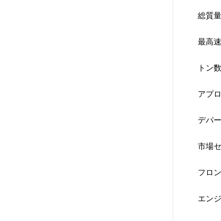
総質量
最高速
トン数
アプロ
デパー
市場セ
フロン
エンジ