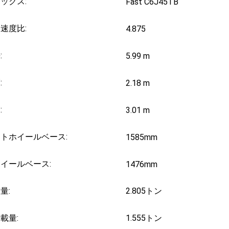
ックス:
Fast C6J45TB
速度比:
4.875
:
5.99 m
:
2.18 m
:
3.01 m
トホイールベース:
1585mm
イールベース:
1476mm
量:
2.805トン
載量:
1.555トン