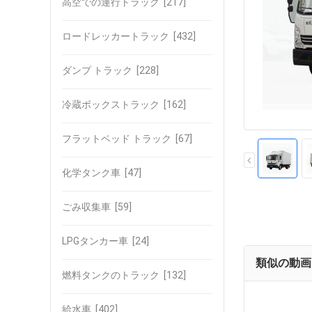
高空での運行トラック
[217]
ロードレッカートラック
[432]
ダンプ トラック
[228]
冷蔵ボックストラック
[162]
フラットベッド トラック
[67]
化学タンク車
[47]
ごみ収集車
[59]
LPGタンカー車
[24]
類似の動画
燃料タンクのトラック
[132]
給水車
[402]