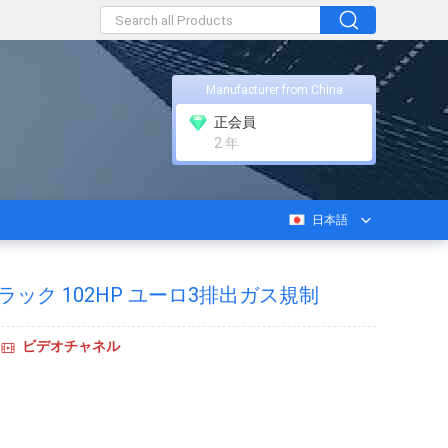
Manufacturer from China
正会員
2 年
日本語
ック 102HP ユーロ3排出ガス規制
ビデオチャネル