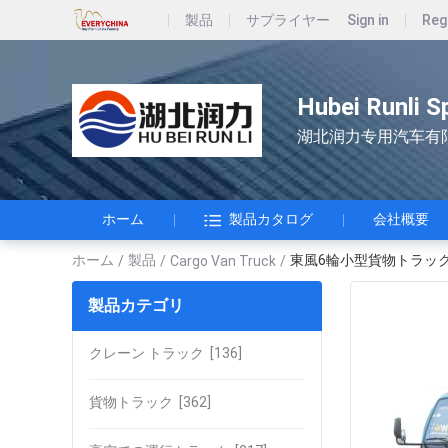
製品
サプライヤー
Sign in
Reg
Hubei Runli S
湖北润力专用汽车有
ホーム
製品カタログ
会社概要
ホーム
製品
東風6輪小型貨物トラック 
/
/
Cargo Van Truck
/
製品カテゴリ
クレーン トラック
[136]
貨物トラック
[362]