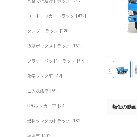
高空での運行トラック
[217]
ロードレッカートラック
[432]
ダンプ トラック
[228]
冷蔵ボックストラック
[162]
フラットベッド トラック
[67]
化学タンク車
[47]
ごみ収集車
[59]
LPGタンカー車
[24]
類似の動画
燃料タンクのトラック
[132]
給水車
[402]