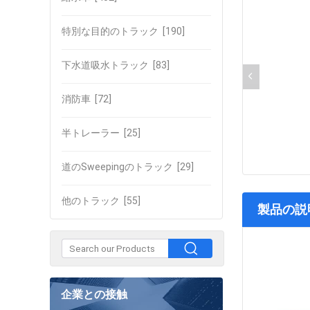
特別な目的のトラック
[190]
下水道吸水トラック
[83]
消防車
[72]
半トレーラー
[25]
道のSweepingのトラック
[29]
他のトラック
[55]
製品の説
企業との接触