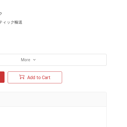
ク
ティック輸送
More
Add to Cart