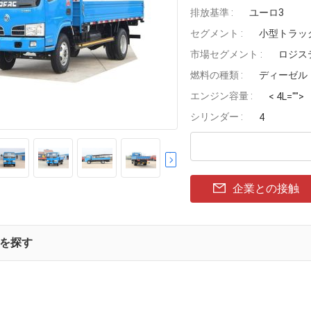
排放基準 :
ユーロ3
セグメント :
小型トラッ
市場セグメント :
ロジス
燃料の種類 :
ディーゼル
エンジン容量 :
< 4L="">
シリンダー :
4
企業との接触
を探す