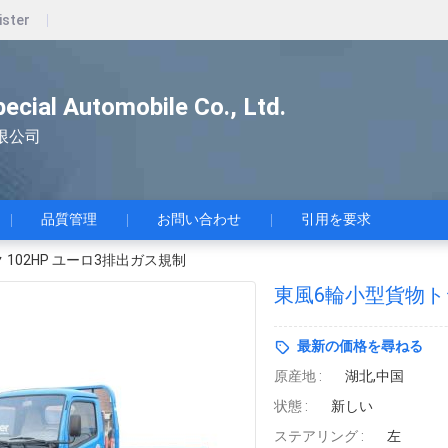
ister
pecial Automobile Co., Ltd.
限公司
品質管理
お問い合わせ
引用を要求
102HP ユーロ3排出ガス規制
東風6輪小型貨物トラ
最新の価格を尋ねる
原産地 :
湖北,中国
状態 :
新しい
ステアリング :
左