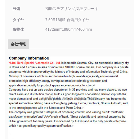
設備
補助ステアリング,気圧ブレーキ
タイヤ
7.50R16鋼
1 台備用タイヤ
貨物体
4172
mm*
1880
mm*
4
00 mm
会社情報