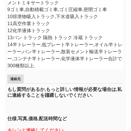
メントミキサートラック
9ゴミ車,自動積載ゴミ車,ゴミ圧縮車,密閉ゴミ車
10排泄物吸入トラック,下水道吸入トラック
11高空作業トラック
12化学液体トラック
13バン トラック 隔熱 トラック 冷蔵 トラック
14半トレーラー,低プレート半トレーラー,オイル半トレ
ーラー,バン半トレーラー,散装セメント輸送半トレーラ
ー,コンテナ半トレーラー,化学液体半トレーラー合計で
300種類以上.
連絡先
もし質問があるか,もっと詳しい情報が必要な場合は,私
に連絡することを躊躇しないでください.
仕様,写真,価格,配送時間など
キレンと連絡してください