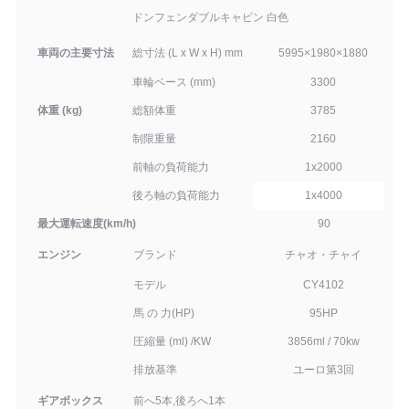
ドンフェンダブル
キャビン 白色
車両の主要寸法
総寸法 (L x W x H) mm
5995
×
1980
×
1880
車輪ベース (mm)
3
3
00
体重 (kg)
総額
体重
3785
制限重量
2160
前軸の負荷能力
1x
2000
後ろ軸の負荷能力
1x
4000
最大運転速度
(
km/h
)
90
エンジン
ブランド
チャオ・チャイ
モデル
CY4
102
馬 の 力
(
HP)
95
HP
圧縮量 (ml) /KW
3856ml / 70kw
排放基準
ユーロ
第3回
ギアボックス
前へ5本,後ろへ1本