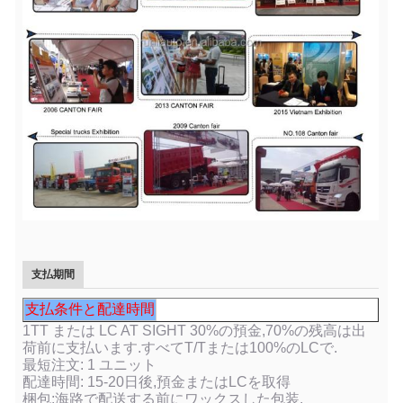
支払期間
支払条件と配達時間
1TT または LC AT SIGHT 30%の預金,70%の残高は出
荷前に支払います.すべてT/Tまたは100%のLCで.
最短注文: 1 ユニット
配達時間: 15-20日後,預金またはLCを取得
梱包:海路で配送する前にワックスした包装.