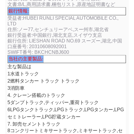
文書:B/L,商用請求書,梱包リスト,原産地証明書など
銀行情報:
受益者:HUBEI RUNLI SPECIAL AUTOMOBILE CO.,
LTD
住所:ノー77,センチュリーアベ,スー州市,湖北省
銀行受益者:中国銀行,湖北支店,スイザウ支店
銀行住所: LIESHAN ROAD NO.69 スーズー,湖北,中国
口座番号: 20310608092001
SWIFT番号: BKCHCNBJ600
当社の主要製品:
主な製品は
1水道トラック
2燃料タンカー トラック トラック
3消防車
4. クレーン搭載のトラック
5ダンプトラック,ティッパー,重荷トラック
6LPGタンクトラック,LPGトラック,LPGタンカー,LPG
セミトレーラー,LPG貯蔵タンカー
7. 卸売セメントトラック
8コンクリートミキサートラック,ミキサートラック,セ