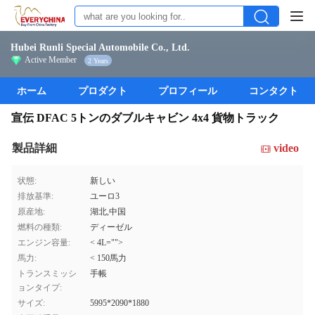
Hubei Runli Special Automobile Co., Ltd.
Active Member
2 Years
ホーム
プロダクト
プロフィール
コンタクト
宣伝 DFAC 5トンのダブルキャビン 4x4 貨物トラック
製品詳細
video
状態:
新しい
排放基準:
ユーロ3
原産地:
湖北,中国
燃料の種類:
ディーゼル
エンジン容量:
< 4L="">
馬力:
< 150馬力
トランスミッシ
手帳
ョンタイプ:
サイズ:
5995*2090*1880