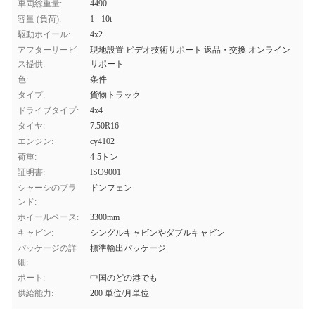
車両総重量:
4490
容量 (負荷):
1 - 10t
駆動ホイール:
4x2
アフターサービ
現地設置 ビデオ技術サポート 返品・交換 オンライン
ス提供:
サポート
色:
条件
タイプ:
貨物トラック
ドライブタイプ:
4x4
タイヤ:
7.50R16
エンジン:
cy4102
荷重:
4-5トン
証明書:
ISO9001
シャーシのブラ
ドンフェン
ンド:
ホイールベース:
3300mm
キャビン:
シングルキャビンやダブルキャビン
パッケージの詳
標準輸出パッケージ
細:
ポート:
中国のどの港でも
供給能力:
200 単位/月単位