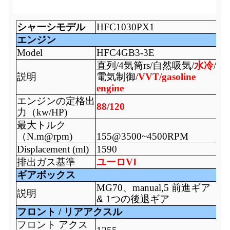
シャーシモデル
HFC1030PX1
エンジン
M
odel
HFC4GB3-3E
直列/4気筒
rs
/
自然吸気/
水冷
/
説明
電気制御/
VVT/g
asoline
e
ngine
エンジンの定格出
88/120
力（kw/
HP
)
最大トルク
（N.m
@
rpm)
155@3500~45
00
RPM
D
isplacement (
ml
)
1590
排出ガス基準
ユーロVI
ギアボックス
MG70、m
anual,
5
前進ギア
説明
&
1つの後退ギア
フロント /
リアアクスル
フロント
アクス