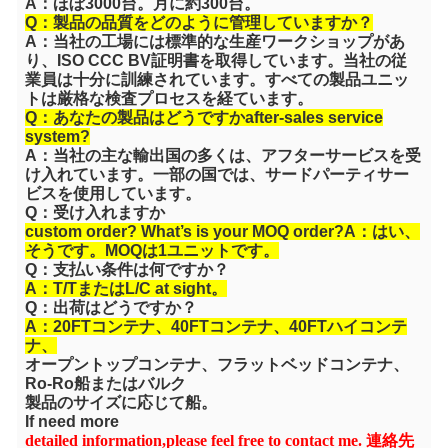
A：ほぼ3000台。月に約300台。
Q：製品の品質をどのように管理していますか？
A：当社の工場には標準的な生産ワークショップがあ
り、ISO CCC BV証明書を取得しています。当社の従
業員は十分に訓練されています。すべての製品ユニッ
トは厳格な検査プロセスを経ています。
Q：あなたの製品はどうですか
a
fter-sales service
system?
A：当社の主な輸出国の多くは、アフターサービスを受
け入れています。一部の国では、サードパーティサー
ビスを使用しています。
Q：受け入れますか
c
ustom order? What’s is your MOQ order?
A：はい、
そうです。MOQは1ユニットです。
Q：支払い条件は何ですか？
A：T/TまたはL/C at sight。
Q：出荷はどうですか？
A：20FTコンテナ、40FTコンテナ、40FTハイコンテ
ナ、
オープントップコンテナ、フラットベッドコンテナ、
Ro-Ro船またはバルク
製品のサイズに応じて船。
If need more
detailed information,please feel free to contact me.
連絡先