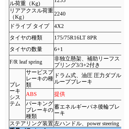
1255
ル荷重（
Kg
)
リアアクスル荷重
2240
（Kg）
ドライブ
タイプ
4X2
タイヤの種類
175
/75
R16LT
8PR
タイヤの数量
6+
1
非独立懸架、補助リーフス
F/R l
eaf spring
プリング3/3+2付き
サービスブ
ドラム式、
油圧
圧力ダブル
レーキの種
ループブレーキ
ブレ
類
ーキ
ABS
提供
シス
テム
パーキング
蓄エネルギーバネ後輪ブレ
ブレーキの
ーキ
種類
ステアリング装置
左ハンドル、p
ower steering