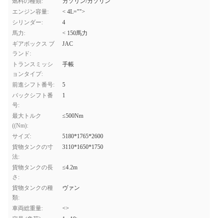
燃料の種類:
ガソリン/ガソリン
エンジン容量:
< 4L="">
シリンダー:
4
馬力:
< 150馬力
ギアボックス ブ
JAC
ランド:
トランスミッシ
手帳
ョンタイプ:
前進シフト番号:
5
バックシフト番
1
号:
最大トルク
≤500Nm
((Nm):
サイズ:
5180*1765*2600
貨物タンクの寸
3110*1650*1750
法:
貨物タンクの長
≤4.2m
さ:
貨物タンクの種
ヴァン
類:
車両総重量:
<>