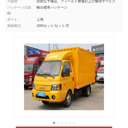
ス提供:
自由な予備品、フィールド整備および修理サービス
パッケージの詳
輸出標準パッケージ
細:
ポート:
上海
供給能力:
2000セット/セット/月