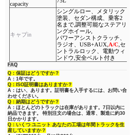
75L
capacity
シングルロー、メタリック
塗装、セダン構成、乗客2
名まで
,調整可能なステアリ
ングホイール
,
キャブ
in
パワーアシストクラッチ、
ラジオ、USB+AUX,
A/C
,セ
ントラルロック、
電動ウィ
ンドウ
,安全ベルト付き
FAQ
Q：保証はどうですか？
A：1年です。
Q：ISO証明書はありますか？
A：はい、あります。証明書を入手するには、お問い合
わせください。
Q：納期はどうですか？
A：ほとんどのトラックは在庫があります。7日以内に
納品できます。 特別注文の場合は、通常、製造に約30
日かかります。
Q：いくつ
ユニット
あなたの工場は年間トラックを生
産していますか？