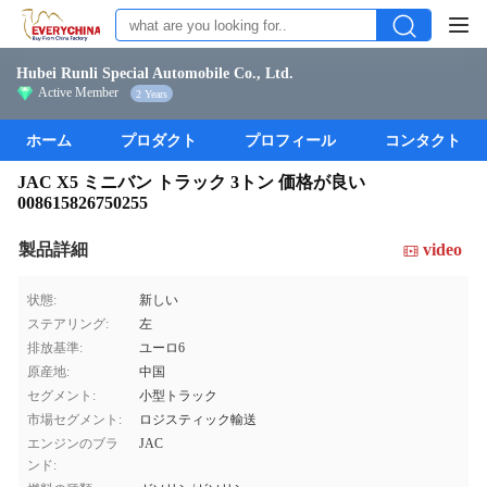
Hubei Runli Special Automobile Co., Ltd.
Active Member
2 Years
ホーム
プロダクト
プロフィール
コンタクト
JAC X5 ミニバン トラック 3トン 価格が良い
008615826750255
製品詳細
video
状態:
新しい
ステアリング:
左
排放基準:
ユーロ6
原産地:
中国
セグメント:
小型トラック
市場セグメント:
ロジスティック輸送
エンジンのブラ
JAC
ンド: