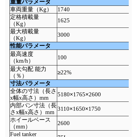
重量パラメータ
車両重量（Kg）
1740
定格積載量
1625
（Kg）
最大積載量
3000
（Kg）
性能パラメータ
最高速度
100
（km/h）
最大勾配
能力
≥
2
2
%
（％）
寸法パラメータ
全体の寸法（長さ
5180
×
1765
×
2600
x幅x高さ）mm
内部バン寸法（長
3110
×
165
0
×
1750
さx幅x高さ）mm
ホイールベース
2600
（mm）
F
uel tanker