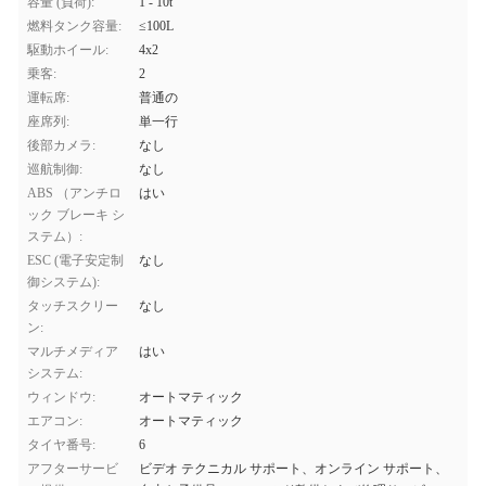
容量 (負荷):
1 - 10t
燃料タンク容量:
≤100L
駆動ホイール:
4x2
乗客:
2
運転席:
普通の
座席列:
単一行
後部カメラ:
なし
巡航制御:
なし
ABS （アンチロ
はい
ック ブレーキ シ
ステム）:
ESC (電子安定制
なし
御システム):
タッチスクリー
なし
ン:
マルチメディア
はい
システム:
ウィンドウ:
オートマティック
エアコン:
オートマティック
タイヤ番号:
6
アフターサービ
ビデオ テクニカル サポート、オンライン サポート、