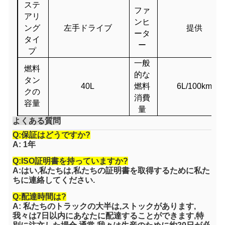
ステ
ファ
アリ
ンヒ
ング
左手ドライブ
提供
ータ
タイ
ー
プ
一般
燃料
的な
タン
40L
燃料
6L/100km
クの
消費
容量
量
よくある質問
Q:保証はどうですか?
A: 1年
Q:ISO証明書を持っていますか?
A:はい,私たちは,私たちの証明書を取得するために私た
ちに連絡してください.
Q:配達時間は?
A: 私たちのトラックの大半は,ストックがあります,
我々は7日以内にあなたに配達することができます,特