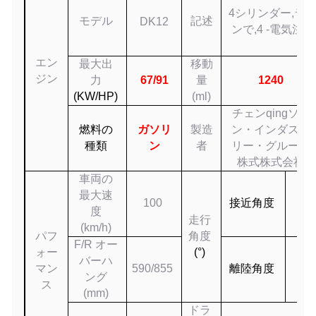
4シリンダー
,
ラ
モデル
記述
DK12
ンで
,
4 -
電気注射
エン
最大出
移動
ジン
力
67
/
91
量
1240
(
KW/HP
)
(ml)
チェンqing
ソコ
燃料の
ガソリ
製造
ン・インダスト
種類
ン
者
リー・グループ
株式
株式会社
車両の
最大速
100
接近角度
37
度
走行
(km/h)
パフ
角度
F/R オー
ォー
(°)
バーハ
マン
59
0/
855
離陸角度
3
5
ング
ス
(mm)
ドラ