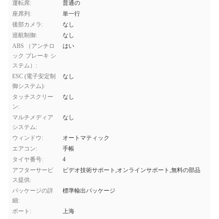
運転席:
普通の
座席列:
単一行
後部カメラ:
なし
巡航制御:
なし
ABS （アンチロ
はい
ック ブレーキ シ
ステム）:
ESC (電子安定制
なし
御システム):
タッチスクリー
なし
ン:
マルチメディア
なし
システム:
ウィンドウ:
オートマティック
エアコン:
手帳
タイヤ番号:
4
アフターサービ
ビデオ技術サポート,オンラインサポート,無料の部品
ス提供:
パッケージの詳
標準輸出パッケージ
細:
ポート:
上海