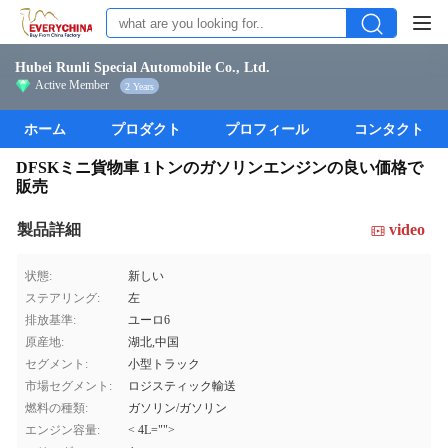
Hubei Runli Special Automobile Co., Ltd.
Active Member
2 Years
ホーム
プロダクト
プロフィール
コンタクト
DFSKミニ貨物車 1トンのガソリンエンジンの良い価格で
販売
製品詳細
video
状態:
新しい
ステアリング:
左
排放基準:
ユーロ6
原産地:
湖北,中国
セグメント:
小型トラック
市場セグメント:
ロジスティック輸送
燃料の種類:
ガソリン/ガソリン
エンジン容量:
< 4L="">