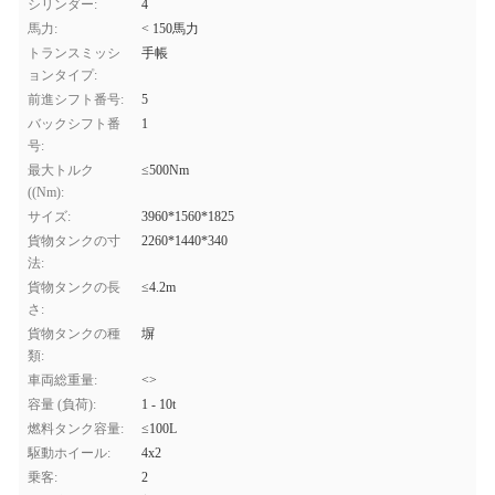
シリンダー:
4
馬力:
< 150馬力
トランスミッシ
手帳
ョンタイプ:
前進シフト番号:
5
バックシフト番
1
号:
最大トルク
≤500Nm
((Nm):
サイズ:
3960*1560*1825
貨物タンクの寸
2260*1440*340
法:
貨物タンクの長
≤4.2m
さ:
貨物タンクの種
塀
類:
車両総重量:
<>
容量 (負荷):
1 - 10t
燃料タンク容量:
≤100L
駆動ホイール:
4x2
乗客:
2