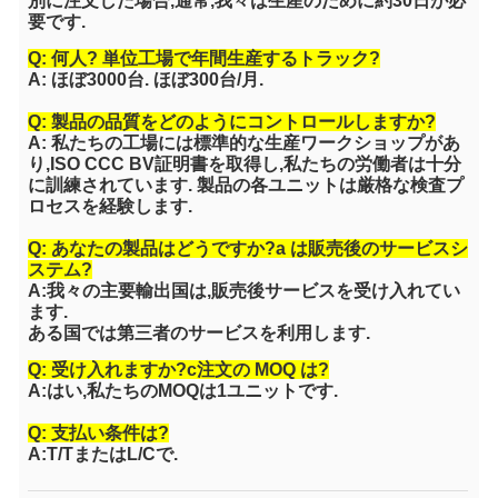
別に注文した場合,通常,我々は生産のために約30日が必
要です.
Q: 何人?
単位
工場で年間生産するトラック?
A: ほぼ3000台. ほぼ300台/月.
Q: 製品の品質をどのようにコントロールしますか?
A: 私たちの工場には標準的な生産ワークショップがあ
り,ISO CCC BV証明書を取得し,私たちの労働者は十分
に訓練されています. 製品の各ユニットは厳格な検査プ
ロセスを経験します.
Q: あなたの製品はどうですか?
a は
販売後のサービスシ
ステム?
A:我々の主要輸出国は,販売後サービスを受け入れてい
ます.
ある国では第三者のサービスを利用します.
Q: 受け入れますか?
c
注文の MOQ は?
A:はい,私たちのMOQは1ユニットです.
Q: 支払い条件は?
A:T/TまたはL/Cで.