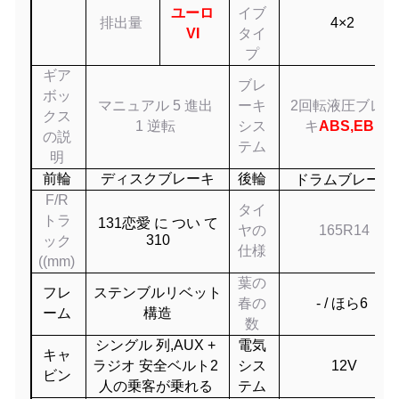
ユーロ
イブ
排出量
4×2
VI
タイ
プ
ギア
ブレ
ボッ
マニュアル 5 進出
ーキ
2回転液圧ブレー
クス
1 逆転
シス
キ
ABS,EBD
の説
テム
明
前輪
ディスク
ブレーキ
後輪
ドラムブレーキ
F/R
タイ
トラ
1
31
恋愛 に つい て
ヤの
1
6
5R1
4
31
0
ック
仕様
((mm)
葉の
フレ
ステンブルリベット
春の
- / ほら
6
ーム
構造
数
シングル
列
,
AUX +
電気
キャ
ラジオ 安全ベルト
2
シス
12V
ビン
人の乗客が乗れる
テム