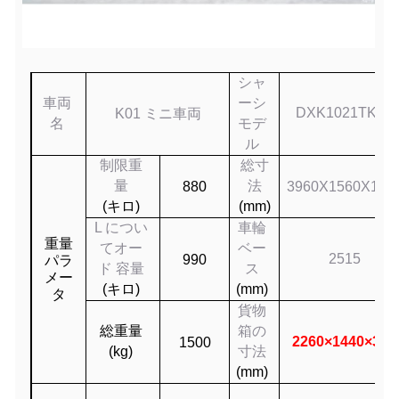
シャ
車両
ーシ
DXK1021TK02
K01 ミニ車両
名
モデ
ル
制限重
総寸
量
法
880
3960
X1
560
X18
2
(
キロ
)
(mm)
L につい
車輪
重量
て
オー
ベー
2
515
990
パラ
ド
容量
ス
メー
(
キロ
)
(mm)
タ
貨物
総重量
箱の
2260×1440×340
150
0
(kg)
寸法
(mm)