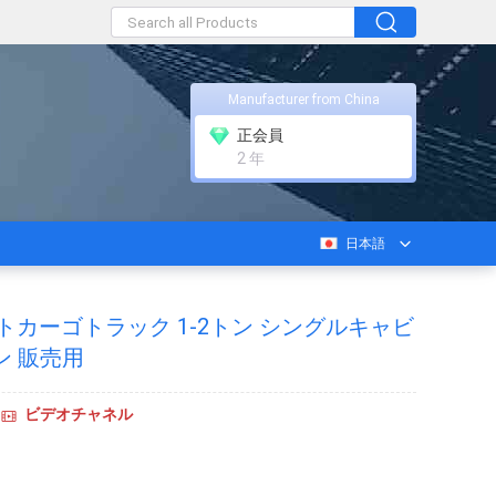
Manufacturer from China
正会員
2 年
日本語
ライトカーゴトラック 1-2トン シングルキャビ
ン 販売用
ビデオチャネル