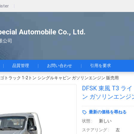
ister
pecial Automobile Co., Ltd.
限公司
品質管理
お問い合わせ
引用を要求
トカーゴトラック 1-2トン シングルキャビン ガソリンエンジン 販売用
DFSK 東風 T3 
ン ガソリンエンジ
最新の価格を尋ねる
状態 :
新しい
ステアリング :
左