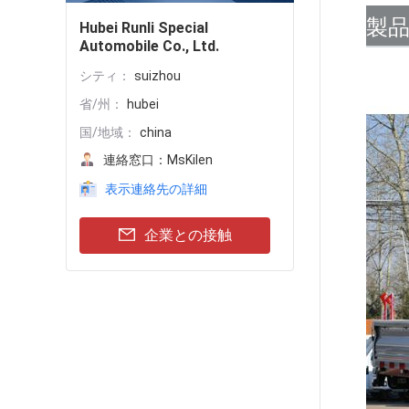
製
Hubei Runli Special
Automobile Co., Ltd.
シティ：
suizhou
省/州：
hubei
国/地域：
china
連絡窓口：
MsKilen
表示連絡先の詳細
企業との接触