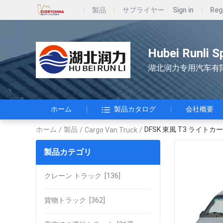
製品
サプライヤー
Sign in
Reg
Hubei Runli S
湖北润力专用汽车有
ホーム
製品カタログ
会社概要
ホーム
製品
DFSK 東風 T3 ライ
/
/
Cargo Van Truck
/
製品カテゴリ
クレーン トラック
[136]
貨物トラック
[362]