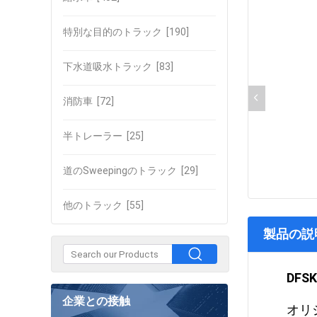
特別な目的のトラック
[190]
下水道吸水トラック
[83]
消防車
[72]
半トレーラー
[25]
道のSweepingのトラック
[29]
他のトラック
[55]
製品の説
DFS
企業との接触
オリ