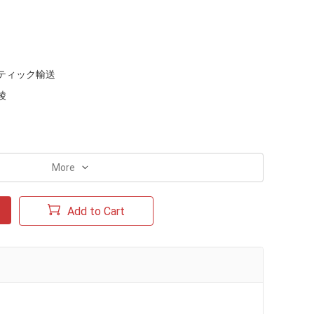
ティック輸送
陵
More
Add to Cart