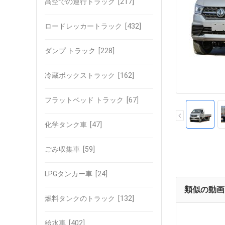
高空での運行トラック
[217]
ロードレッカートラック
[432]
ダンプ トラック
[228]
冷蔵ボックストラック
[162]
フラットベッド トラック
[67]
化学タンク車
[47]
ごみ収集車
[59]
LPGタンカー車
[24]
類似の動画
燃料タンクのトラック
[132]
給水車
[402]