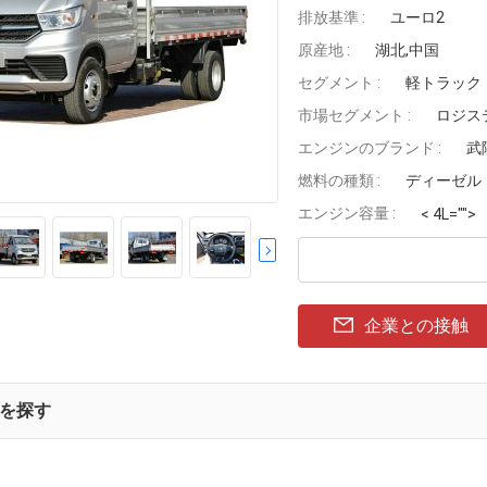
排放基準 :
ユーロ2
原産地 :
湖北,中国
セグメント :
軽トラック
市場セグメント :
ロジス
エンジンのブランド :
武
燃料の種類 :
ディーゼル
エンジン容量 :
< 4L="">
企業との接触
を探す