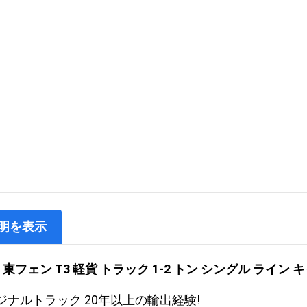
明を表示
K 東フェン T3 軽貨 トラック 1-2 トン シングル ライ
ジナルトラック 20年以上の輸出経験!