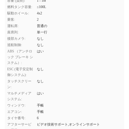
容量 (負荷):
1 - 10t
燃料タンク容量:
≤100L
駆動ホイール:
4x2
乗客:
2
運転席:
普通の
座席列:
単一行
後部カメラ:
なし
巡航制御:
なし
ABS （アンチロ
はい
ック ブレーキ シ
ステム）:
ESC (電子安定制
なし
御システム):
タッチスクリー
なし
ン:
マルチメディア
はい
システム:
ウィンドウ:
手帳
エアコン:
手帳
タイヤ番号:
6
アフターサービ
ビデオ技術サポート,オンラインサポート