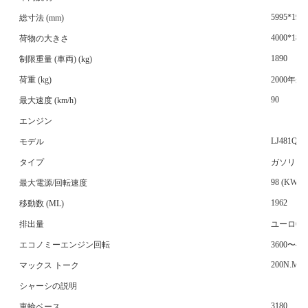
5995*1950
総寸法 (mm)
4000*186
荷物の大きさ
1890
制限重量 (車両) (kg)
荷重 (kg)
2000年か
90
最大速度 (km/h)
エンジン
LJ481Q6
モデル
タイプ
ガソリン 
98 (KW) /
最大電源/回転速度
1962
移動数 (ML)
排出量
ユーロ6
エコノミーエンジン回転
3600〜40
200N.M
マックス トーク
シャーシの説明
3180
車輪ベース