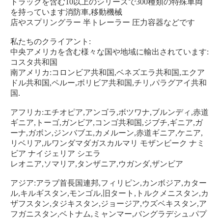
トラックを含む10以上のシリーズで300種類の特殊車両
を持っています消防車,移動機械
店やスプリングラー 半トレーラー 圧力容器などです
私たちのクライアント:
中央アメリカを含む様々な国や地域に輸出されています: 
コスタ共和国
南アメリカ:コロンビア共和国,ベネズエラ共和国,エクア
ドル共和国,ペルー,ボリビア共和国,チリ,パラグアイ共和
国.
アフリカ:エチオピア,アンゴラ,ボツワナ,ブルンディ,赤道
ギニア,トーゴ,ガンビア,コンゴ共和国,ジブチ,ギニア,ガ
ーナ,ガボン,ジンバブエ,カメルーン,赤道ギニア,ケニア,
リベリア,ルワンダマダガスカルマリ モザンビーク ナミ
ビア ナイジェリア シエラ
レオニア,ソマリア,タンザニア,ウガンダ,ザンビア
アジア:アラブ首長国連邦,フィリピン,カンボジア,カター
ル,キルギスタン,モンゴル,旧タート,トルクメニスタン,カ
ザフスタン,タジキスタン,ジョージア,ウズベキスタン,ア
フガニスタン,ベトナム,ミャンマー,バングラデシュ.パプ