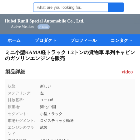
Hubei Runli Special Automobile Co., Ltd.
Active Member
2 Years
ホーム
プロダクト
プロフィール
コンタクト
ミニ小型KAMA軽トラック 1-2トンの貨物車 単列キャビン
のガソリンエンジンを販売
製品詳細
video
状態:
新しい
ステアリング:
左
排放基準:
ユーロ6
原産地:
湖北,中国
セグメント:
小型トラック
市場セグメント:
ロジスティック輸送
エンジンのブラ
武陵
ンド: