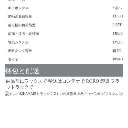
ギアボックス
5 前へ
1370KGS
前軸の負荷容量
2125T
後ろ軸の負荷能力
1480/1440
前面・後面・走行面
電気システム
12V,16
燃料タンク容量
鋼 50L
185R14LT
タイヤ
梱包と配送
納品前にワックスで 輸送はコンテナで RORO 卸貨 フラ
ットラックで