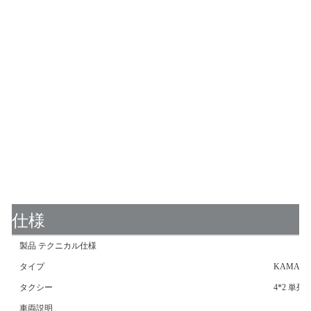
仕様
製品 テクニカル仕様
タイプ
KAMA 4
タクシー
4*2 単列
車両説明