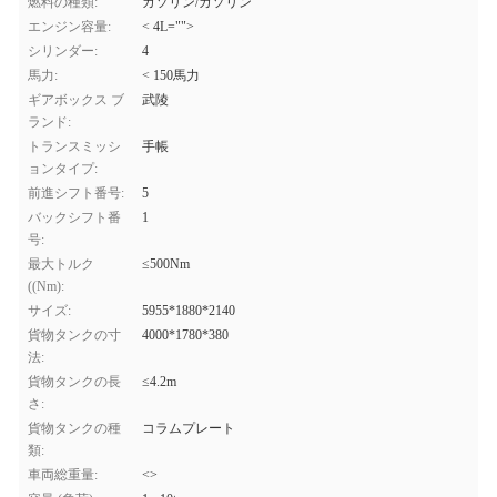
燃料の種類:
ガソリン/ガソリン
エンジン容量:
< 4L="">
シリンダー:
4
馬力:
< 150馬力
ギアボックス ブ
武陵
ランド:
トランスミッシ
手帳
ョンタイプ:
前進シフト番号:
5
バックシフト番
1
号:
最大トルク
≤500Nm
((Nm):
サイズ:
5955*1880*2140
貨物タンクの寸
4000*1780*380
法:
貨物タンクの長
≤4.2m
さ:
貨物タンクの種
コラムプレート
類:
車両総重量:
<>