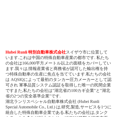
Hubei Runli 特別自動車株式会社
スイザウ市に位置して
います.これは中国の特殊自動車産業の都市です. 私たち
の会社は166,000平方メートル以上の面積をカバーしてい
ます.我々は,情報産業省と商務省が認可した輸出権を持
つ特殊自動車の生産に焦点を当てています.私たちの会社
は AQSIQによって最初のタンカー圧力メーカーとして認
可され 軍事品質システム認証を取得した唯一の民間企業
ですまた,私たちの会社は"湖北省の100カギ企業"と"湖北
省の2つの安全基準企業"です.
湖北ランリスペシャル自動車株式会社 (Hubei Runli 
Special Automobile Co., Ltd.) は,研究,製造,サービスを1つに
統合した特殊自動車企業である.私たちの会社は,タンク