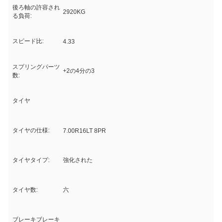
後ろ軸の許容され
2920KG
る負荷:
スピード比:
4.33
スプリングパーツ
+2の4分の3
数:
タイヤ
タイヤの仕様:
7.00R16LT 8PR
タイヤタイプ:
強化された
タイヤ数:
六
ブレーキブレーキ