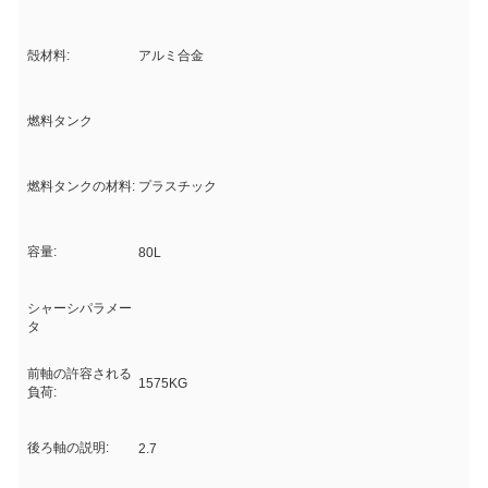
殻材料:
アルミ合金
燃料タンク
燃料タンクの材料:
プラスチック
容量:
80L
シャーシパラメー
タ
前軸の許容される
1575KG
負荷:
後ろ軸の説明:
2.7