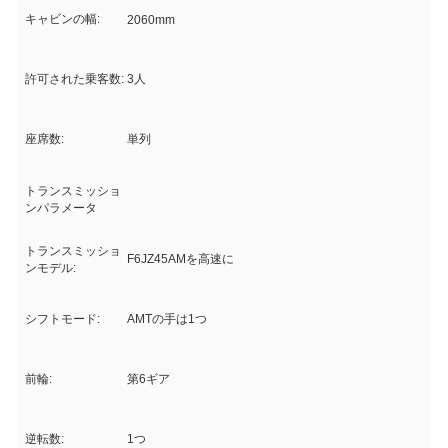
キャビンの幅:
2060mm
許可された乗客数:
3人
座席数:
単列
トランスミッショ
ンパラメータ
トランスミッショ
F6JZ45AMを高速に
ンモデル:
シフトモード:
AMTの手は1つ
前輪:
第6ギア
逆転数:
1つ