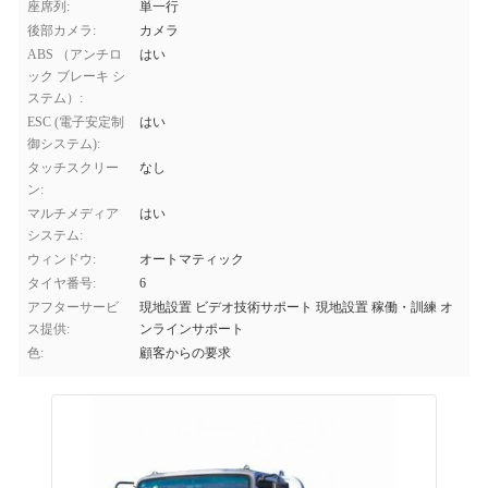
座席列:
単一行
後部カメラ:
カメラ
ABS （アンチロ
はい
ック ブレーキ シ
ステム）:
ESC (電子安定制
はい
御システム):
タッチスクリー
なし
ン:
マルチメディア
はい
システム:
ウィンドウ:
オートマティック
タイヤ番号:
6
アフターサービ
現地設置 ビデオ技術サポート 現地設置 稼働・訓練 オ
ス提供:
ンラインサポート
色:
顧客からの要求