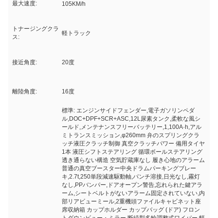
最大速度:
105KM/h
トナージングクラ
軽トラック
ス:
接近角度:
20度
離陸角度:
16度
標準: エンジンサイドフェンダー,電子ガソリンペダ
ル,DOC+DPF+SCR+ASC,12L尿素タンク,柔軟な風シ
ールド,メンテナンスフリーバッテリー,1,100A·h,アル
ミトランスミッション,φ260mm 弁のスプリングクラ
ッチ液圧クラッチ制御 真空クラッチパワー 備用タイヤ
1本 液圧シフトステアリング 循環ボールステアリング
透き通らない構造 空気貯蔵庫なし 履き心地のアラーム
普通の真空ブースター中央ドラムパーキングブレー
キ,2.7t,250単段減速駆動軸,パンチ溶接,日光なし,霧灯
なし,PPバンパー,ドアオープン警告,忘れられた鍵アラ
ーム,シートベルトがないアラーム固定されていない,内
部リアビューミール,2重機頭ファイルキャビネット座
席収納箱 カップホルダー カップバッグ (ドア) フロン