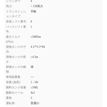
シリンダー:
4
馬力:
< 150馬力
トランスミッシ
手帳
ョンタイプ:
前進シフト番号:
6
バックシフト番
1
号:
最大トルク
≤500Nm
((Nm):
貨物タンクの寸
4.17*2.1*04
法:
貨物タンクの長
≤4.2m
さ:
貨物タンクの種
塀
類:
車両総重量:
<>
容量 (負荷):
1 - 10t
燃料タンク容量:
≤100L
駆動ホイール:
4x2
乗客:
3
運転席:
普通の