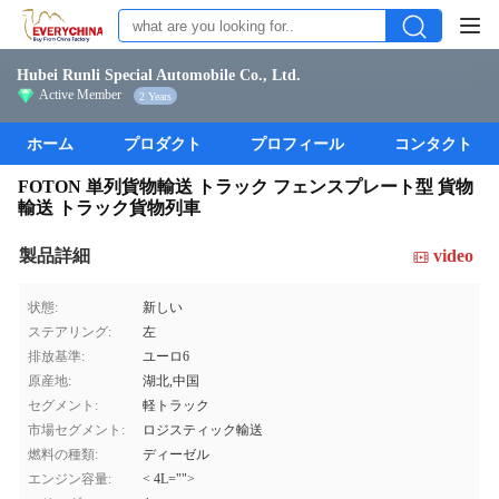
Hubei Runli Special Automobile Co., Ltd.
Active Member
2 Years
ホーム
プロダクト
プロフィール
コンタクト
FOTON 単列貨物輸送 トラック フェンスプレート型 貨物
輸送 トラック貨物列車
製品詳細
video
状態:
新しい
ステアリング:
左
排放基準:
ユーロ6
原産地:
湖北,中国
セグメント:
軽トラック
市場セグメント:
ロジスティック輸送
燃料の種類:
ディーゼル
エンジン容量:
< 4L="">