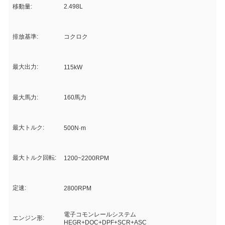
移動量:
2.498L
排放基準:
コクロク
最大出力:
115kW
最大馬力:
160馬力
最大トルク:
500N·m
最大トルク回転:
1200~2200RPM
定速:
2800RPM
電子コモンレールシステム
エンジン形:
HEGR+DOC+DPF+SCR+ASC