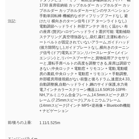
トダウンビュー・ミラー 断続型多輪調整式ワイパー 幅
1730 座席収納箱 カップホルダー カップホルダー カッ
プホルダー カップホルダーカービンのサスペンション
手動単回転棒 機械的なボディフリップ フードなし 避
注記:
けたり 横向きのターン信号 (ドア ターンライトなし)
電動調節ヘッドライト 外部アンテナ 冷たく温かい 布
の座席 (贅沢)ハロゲンヘッドライト選択可能: 電動補助
ステアリング,真空増強器なし,昼灯,霧灯,主運転者のシ
ートベルトが固定されていないアラーム,ガイドハッド
(後方隙間なし),ガイドプレートなし,横向きのターニン
グ信号 (ドア)電気エアコン,リバースレーダー (メイン
エンジン) と,リバースブーザーと,貨物箱用アクセサリ
ーと,運転手席ベルトの高度を調整できる,座席は調節で
きない,中央ロック + 電動窓 + リモコン + 電動,電動暖
房の裏鏡,中央ロック + 電動窓 + リモコン + 手動調整,
外部暖房用後視鏡がない前盤と後ろドラム,速度比4.33,
自動調整腕,自動ヘッドライト,鋼のサイド保護,水力発
電,7インチカラースクリーン機器,LL6.50R16-10PR-
NH,アルミニウム合金フレーム,14.5mmスピーク,鉄フ
レーム (7.25mmスピーク),アルミニウムフレーム
(14mmスピーク)7インチ MP5+逆画像 + Bluetooth機能
+ ナビゲーション
前/後ろの上垂:
1.11/1.525m
エンジンパラメー