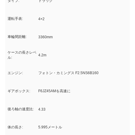
タイプ:
トラック
運転手表:
4×2
車輪間距離:
3360mm
ケースの長さレベ
4.2m
ル:
エンジン:
フォトン・カミングス F2.5NS6B160
ギアボックス:
F6JZ45AMを高速に
後ろ軸の速度比:
4.33
体の長さ:
5.995メートル