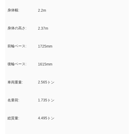
身体幅:
2.2m
身体の高さ:
2.37m
前輪ベース:
1725mm
後輪ベース:
1615mm
車両重量:
2.565トン
名乗荷:
1.735トン
総質量:
4.495トン